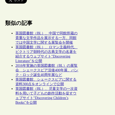
類似の記事
英国図書館（BL）、中国で同館所蔵の
貴重な文学作品を展示する一方、同館
では中国文学に関する展覧会を開催
英国図書館（BL）、ロマン主義時代、
ビクトリア朝時代の古典文学の名著を
紹介するウェブサイト“Discovering
Literature”を公開
2016年実施の英国図書館（BL）の展覧
会 シェークスピア没後400年展、パン
ク・ロック誕生40周年展など
英国図書館、シェークスピアに関する
資料300点をオンラインで公開
英国図書館（BL）、児童文学の一次資
料を用いて子どもの創作活動を促すウ
ェブサイト“Discovering Children’s
Books”を公開