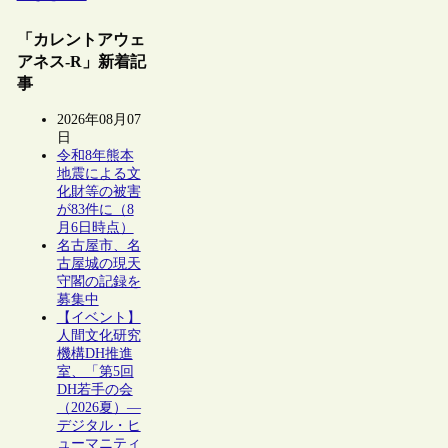
「カレントアウェ
アネス-R」新着記
事
2026年08月07
日
令和8年熊本
地震による文
化財等の被害
が83件に（8
月6日時点）
名古屋市、名
古屋城の現天
守閣の記録を
募集中
【イベント】
人間文化研究
機構DH推進
室、「第5回
DH若手の会
（2026夏）―
デジタル・ヒ
ューマニティ