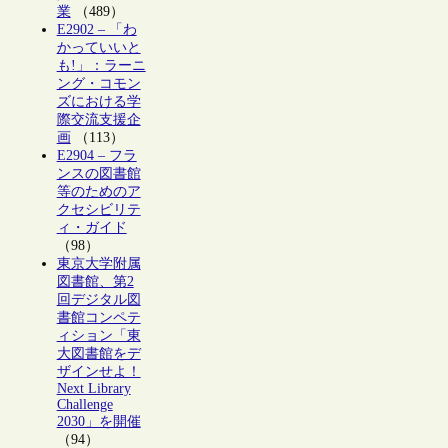
業
（489）
E2902 – 「わ
かっていいと
も!」：ラーニ
ング・コモン
ズにおける学
際交流支援企
画
（113）
E2904 – フラ
ンスの図書館
等のためのア
クセシビリテ
ィ・ガイド
（98）
東京大学附属
図書館、第2
回デジタル図
書館コンペテ
ィション「東
大図書館をデ
ザインせよ！
Next Library
Challenge
2030」を開催
（94）