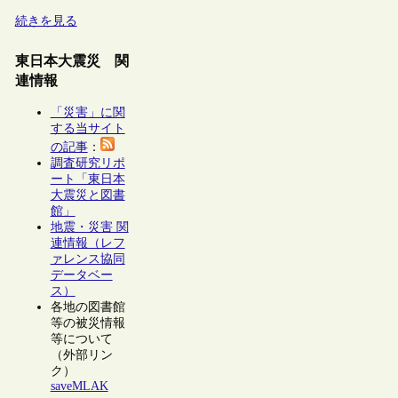
続きを見る
東日本大震災 関
連情報
「災害」に関
する当サイト
の記事
：
調査研究リポ
ート「東日本
大震災と図書
館」
地震・災害 関
連情報（レフ
ァレンス協同
データベー
ス）
各地の図書館
等の被災情報
等について
（外部リン
ク）
saveMLAK