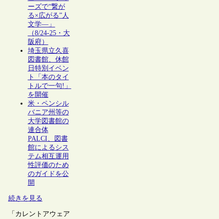
ーズで“繋が
る×広がる”人
文学―」
（8/24-25・大
阪府）
埼玉県立久喜
図書館、休館
日特別イベン
ト「本のタイ
トルで一句!」
を開催
米・ペンシル
バニア州等の
大学図書館の
連合体
PALCI、図書
館によるシス
テム相互運用
性評価のため
のガイドを公
開
続きを見る
「カレントアウェア