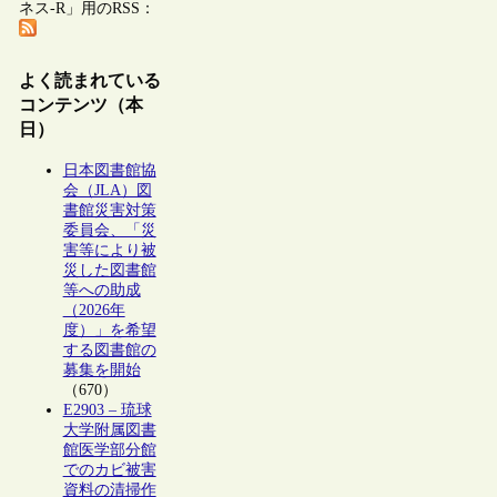
ネス-R」用のRSS：
よく読まれている
コンテンツ（本
日）
日本図書館協
会（JLA）図
書館災害対策
委員会、「災
害等により被
災した図書館
等への助成
（2026年
度）」を希望
する図書館の
募集を開始
（670）
E2903 – 琉球
大学附属図書
館医学部分館
でのカビ被害
資料の清掃作