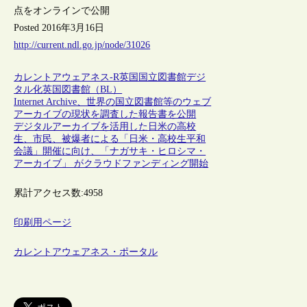
点をオンラインで公開
Posted 2016年3月16日
http://current.ndl.go.jp/node/31026
カレントアウェアネス-R
英国
国立図書館
デジ
タル化
英国図書館（BL）
Internet Archive、世界の国立図書館等のウェブ
アーカイブの現状を調査した報告書を公開
デジタルアーカイブを活用した日米の高校
生、市民、被爆者による「日米・高校生平和
会議」開催に向け、「ナガサキ・ヒロシマ・
アーカイブ」 がクラウドファンディング開始
累計アクセス数:
4958
印刷用ページ
カレントアウェアネス・ポータル