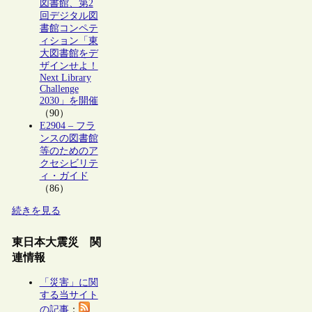
図書館、第2
回デジタル図
書館コンペテ
ィション「東
大図書館をデ
ザインせよ！
Next Library
Challenge
2030」を開催
（90）
E2904 – フラ
ンスの図書館
等のためのア
クセシビリテ
ィ・ガイド
（86）
続きを見る
東日本大震災 関
連情報
「災害」に関
する当サイト
の記事
：