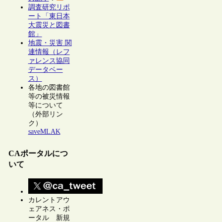
調査研究リポ
ート「東日本
大震災と図書
館」
地震・災害 関
連情報（レフ
ァレンス協同
データベー
ス）
各地の図書館
等の被災情報
等について
（外部リン
ク）
saveMLAK
CAポータルにつ
いて
カレントアウ
ェアネス・ポ
ータル 新規