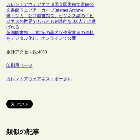
カレントアウェアネス-R
国立図書館
文書館
公
文書館
ウェブアーカイブ
Internet Archive
米・シカゴ公共図書館長、ビジネス誌の「ビ
ジネスの世界でもっとも創造的な100人」に選
ばれる
英国図書館、20世紀の著名な作家関連の資料
をデジタル化し、オンラインで公開
累計アクセス数:
4039
印刷用ページ
カレントアウェアネス・ポータル
類似の記事