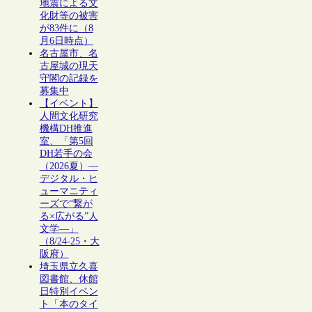
地震による文
化財等の被害
が83件に（8
月6日時点）
名古屋市、名
古屋城の現天
守閣の記録を
募集中
【イベント】
人間文化研究
機構DH推進
室、「第5回
DH若手の会
（2026夏）―
デジタル・ヒ
ューマニティ
ーズで“繋が
る×広がる”人
文学―」
（8/24-25・大
阪府）
埼玉県立久喜
図書館、休館
日特別イベン
ト「本のタイ