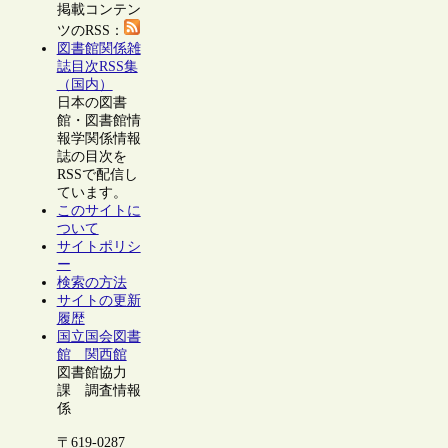
掲載コンテン
ツのRSS：
図書館関係雑
誌目次RSS集
（国内）
日本の図書
館・図書館情
報学関係情報
誌の目次を
RSSで配信し
ています。
このサイトに
ついて
サイトポリシ
ー
検索の方法
サイトの更新
履歴
国立国会図書
館 関西館
図書館協力
課 調査情報
係
〒619-0287