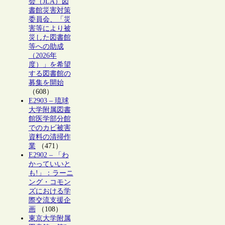
会（JLA）図
書館災害対策
委員会、「災
害等により被
災した図書館
等への助成
（2026年
度）」を希望
する図書館の
募集を開始
（608）
E2903 – 琉球
大学附属図書
館医学部分館
でのカビ被害
資料の清掃作
業
（471）
E2902 – 「わ
かっていいと
も!」：ラーニ
ング・コモン
ズにおける学
際交流支援企
画
（108）
東京大学附属