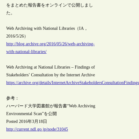
をまとめた報告書をオンラインで公開しまし
た。
Web Archiving with National Libraries（IA，
2016/5/26）
http://blog.archive.org/2016/05/26/web-archiving-
with-national-libraries/
Web Archiving at National Libraries – Findings of
Stakeholders’ Consultation by the Internet Archive
https://archive.org/details/InternetArchiveStakeholdersConsultationFinding
参考：
ハーバード大学図書館が報告書“Web Archiving
Environmental Scan”を公開
Posted 2016年3月18日
http://current.ndl.go.jp/node/31045