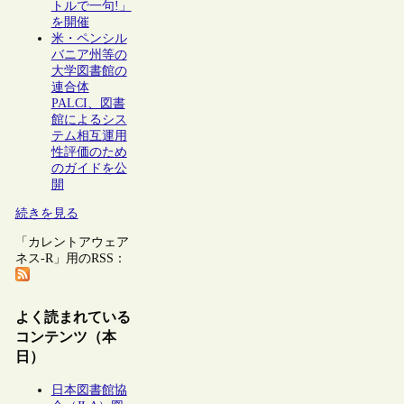
トルで一句!」
を開催
米・ペンシル
バニア州等の
大学図書館の
連合体
PALCI、図書
館によるシス
テム相互運用
性評価のため
のガイドを公
開
続きを見る
「カレントアウェア
ネス-R」用のRSS：
よく読まれている
コンテンツ（本
日）
日本図書館協