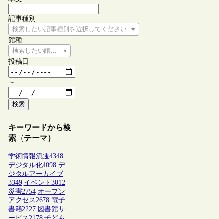
記事種別
検索したい記事種別を選択してください
館種
検索したい館種を選択してください
投稿日
～
検索
キーワードから検
索（テーマ）
学術情報流通
4348
デジタル化
4098
デ
ジタルアーカイブ
3349
イベント
3012
災害
2754
オープン
アクセス
2678
電子
書籍
2227
図書館サ
ービス
2178
子ども