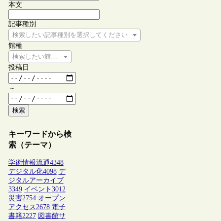
本文
記事種別
検索したい記事種別を選択してください
館種
検索したい館種を選択してください
投稿日
～
検索
キーワードから検
索（テーマ）
学術情報流通
4348
デジタル化
4098
デ
ジタルアーカイブ
3349
イベント
3012
災害
2754
オープン
アクセス
2678
電子
書籍
2227
図書館サ