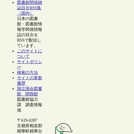
図書館関係雑
誌目次RSS集
（国内）
日本の図書
館・図書館情
報学関係情報
誌の目次を
RSSで配信し
ています。
このサイトに
ついて
サイトポリシ
ー
検索の方法
サイトの更新
履歴
国立国会図書
館 関西館
図書館協力
課 調査情報
係
〒619-0287
京都府相楽郡
精華町精華台