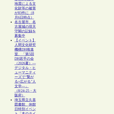
地震による文
化財等の被害
が83件に（8
月6日時点）
名古屋市、名
古屋城の現天
守閣の記録を
募集中
【イベント】
人間文化研究
機構DH推進
室、「第5回
DH若手の会
（2026夏）―
デジタル・ヒ
ューマニティ
ーズで“繋が
る×広がる”人
文学―」
（8/24-25・大
阪府）
埼玉県立久喜
図書館、休館
日特別イベン
ト「本のタイ