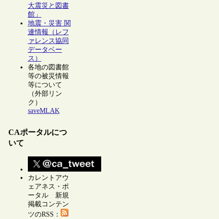
大震災と図書
館」
地震・災害 関
連情報（レフ
ァレンス協同
データベー
ス）
各地の図書館
等の被災情報
等について
（外部リン
ク）
saveMLAK
CAポータルにつ
いて
カレントアウ
ェアネス・ポ
ータル 新規
掲載コンテン
ツのRSS：