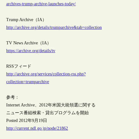
archives-trump-archive-launches-today/
Trump Archive（IA）
http://archive.org/details/trumparchive&tab=collection
TV News Archive（IA）
https://archive.org/details/tv
RSSフィード
http://archive.org/services/collection-rss.php?
collection=trumparchive
参考：
Internet Archive、2012年米国大統領選に関する
ニュース番組検索・貸出プログラムを開始
Posted 2012年9月19日
http://current.ndl.go.jp/node/21862