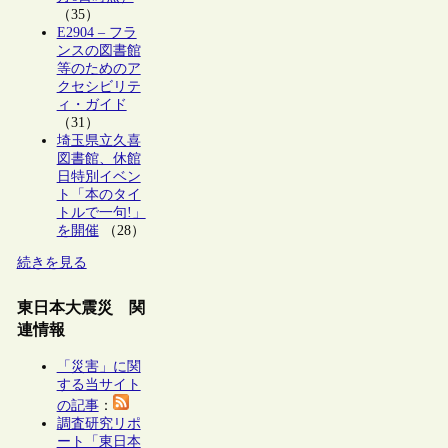
（35）
E2904 – フラ
ンスの図書館
等のためのア
クセシビリテ
ィ・ガイド
（31）
埼玉県立久喜
図書館、休館
日特別イベン
ト「本のタイ
トルで一句!」
を開催
（28）
続きを見る
東日本大震災 関
連情報
「災害」に関
する当サイト
の記事
：
調査研究リポ
ート「東日本