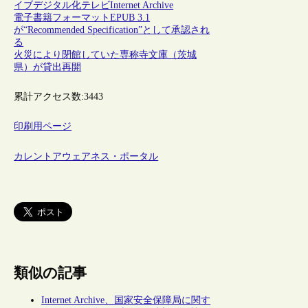
イブ
デジタル化
テレビ
Internet Archive
電子書籍フォーマットEPUB 3.1
が“Recommended Specification”として承認され
る
火災により閉館していた専称寺文庫（茨城
県）が貸出再開
累計アクセス数:
3443
印刷用ページ
カレントアウェアネス・ポータル
類似の記事
Internet Archive、国家安全保障局に関す