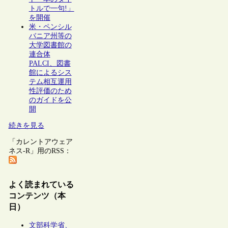
トルで一句!」
を開催
米・ペンシル
バニア州等の
大学図書館の
連合体
PALCI、図書
館によるシス
テム相互運用
性評価のため
のガイドを公
開
続きを見る
「カレントアウェア
ネス-R」用のRSS：
よく読まれている
コンテンツ（本
日）
文部科学省、