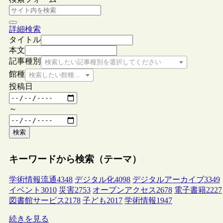
詳細検索
タイトル
本文
記事種別
検索したい記事種別を選択してください
館種
検索したい館種を選択してください
投稿日
～
検索
キーワードから検索（テーマ）
学術情報流通
4348
デジタル化
4098
デジタルアーカイブ
3349
イベント
3010
災害
2753
オープンアクセス
2678
電子書籍
2227
図書館サービス
2178
子ども
2017
学術情報
1947
続きを見る