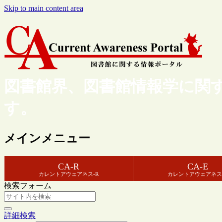
Skip to main content area
図書館界、図書館情報学に関
す。
メインメニュー
CA-R
CA-E
カレントアウェアネス-R
カレントアウェアネス
検索フォーム
詳細検索