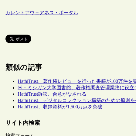
カレントアウェアネス・ポータル
類似の記事
HathiTrust、著作権レビューを行った書籍が100万件
米・ミシガン大学図書館、著作権調査管理業務に役立
HathiTrust訴訟、合意がなされる
HathiTrust、デジタルコレクション構築のための原則
HathiTrust、収録資料が1,500万点を突破
サイト内検索
検索フォーム