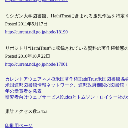
ミシガン大学図書館、HathiTrustに含まれる孤児作品を特
Posted 2011年5月17日
http://current.ndl.go.jp/node/18190
リポジトリ“HathiTrust”に収録されている資料の著作権状態
Posted 2010年10月22日
http://current.ndl.go.jp/node/17001
カレントアウェアネス-R
米国
著作権
HathiTrust
米国図書館協会
米国連邦図書館情報ネットワーク、連邦政府機関の図書館・図書館員を称える賞“A
年の受賞者を発表
研究者向けウェブサービスKudosとトムソン・ロイター社のオ
累計アクセス数:
2453
印刷用ページ