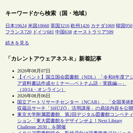
キーワードから検索（国・地域）
日本
19624
米国
10660
英国
3216
欧州
1426
カナダ
1069
韓国
950
フランス
720
ドイツ
681
中国
638
オーストラリア
599
続きを見る
「カレントアウェアネス-R」新着記事
2026年08月07日
【イベント】国立国会図書館（NDL）「令和8年度ア
ア資料書誌作成セミナー―ベトナム語・実践編―」
（10/14・オンライン）
2026年08月06日
国立アートリサーチセンター（NCAR）、「全国美術
収蔵品サーチ「SHŪZŌ」活用講座」の鼎談内容を公
東京大学附属図書館、第2回デジタル図書館コンペテ
ション「東大図書館をデザインせよ！Next Library
Challenge 2030」を開催