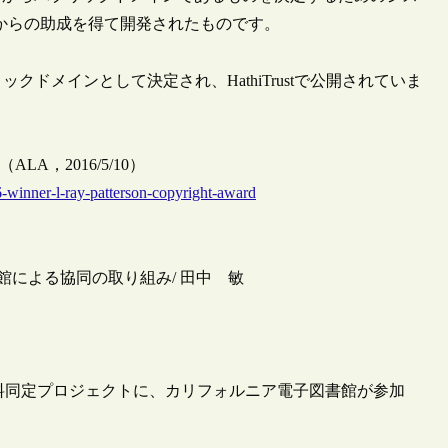
）からの助成を得て開発されたものです。
ックドメインとして決定され、HathiTrustで公開されていま
Award（ALA，2016/5/10）
-winner-l-ray-patterson-copyright-award
―図書館による協同の取り組み/ 田中 敏
イン資料同定プロジェクトに、カリフォルニア電子図書館が参加