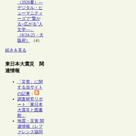
（2026夏）―
デジタル・ヒ
ューマニティ
ーズで“繋が
る×広がる”人
文学―」
（8/24-25・大
阪府）
（4）
続きを見る
東日本大震災 関
連情報
「災害」に関
する当サイト
の記事
：
調査研究リポ
ート「東日本
大震災と図書
館」
地震・災害 関
連情報（レフ
ァレンス協同