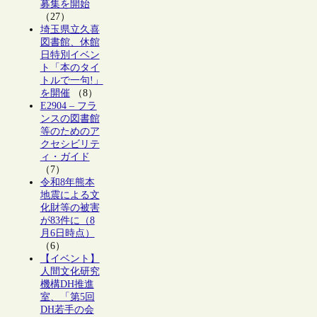
募集を開始
（27）
埼玉県立久喜
図書館、休館
日特別イベン
ト「本のタイ
トルで一句!」
を開催
（8）
E2904 – フラ
ンスの図書館
等のためのア
クセシビリテ
ィ・ガイド
（7）
令和8年熊本
地震による文
化財等の被害
が83件に（8
月6日時点）
（6）
【イベント】
人間文化研究
機構DH推進
室、「第5回
DH若手の会