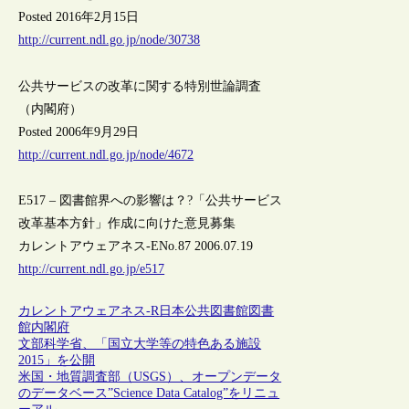
Posted 2016年2月15日
http://current.ndl.go.jp/node/30738
公共サービスの改革に関する特別世論調査
（内閣府）
Posted 2006年9月29日
http://current.ndl.go.jp/node/4672
E517 – 図書館界への影響は？?「公共サービス
改革基本方針」作成に向けた意見募集
カレントアウェアネス-ENo.87 2006.07.19
http://current.ndl.go.jp/e517
カレントアウェアネス-R
日本
公共図書館
図書
館
内閣府
文部科学省、「国立大学等の特色ある施設
2015」を公開
米国・地質調査部（USGS）、オープンデータ
のデータベース”Science Data Catalog”をリニュ