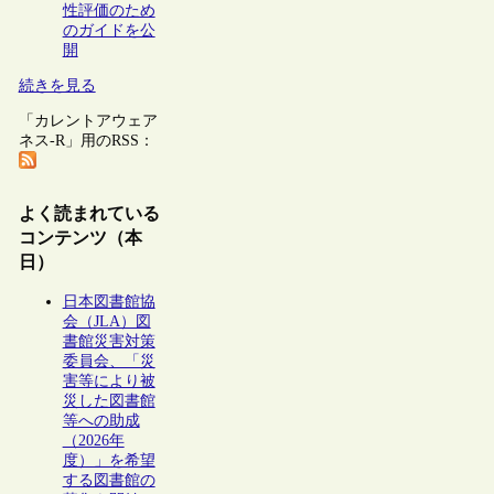
性評価のため
のガイドを公
開
続きを見る
「カレントアウェア
ネス-R」用のRSS：
よく読まれている
コンテンツ（本
日）
日本図書館協
会（JLA）図
書館災害対策
委員会、「災
害等により被
災した図書館
等への助成
（2026年
度）」を希望
する図書館の