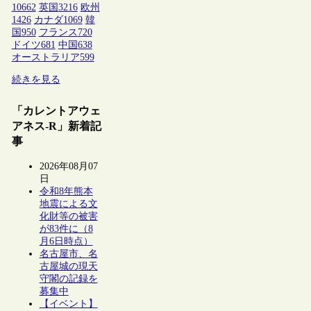
10662
英国
3216
欧州
1426
カナダ
1069
韓
国
950
フランス
720
ドイツ
681
中国
638
オーストラリア
599
続きを見る
「カレントアウェ
アネス-R」新着記
事
2026年08月07
日
令和8年熊本
地震による文
化財等の被害
が83件に（8
月6日時点）
名古屋市、名
古屋城の現天
守閣の記録を
募集中
【イベント】