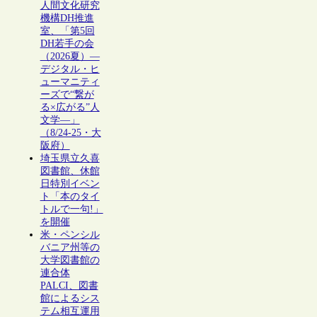
人間文化研究
機構DH推進
室、「第5回
DH若手の会
（2026夏）―
デジタル・ヒ
ューマニティ
ーズで“繋が
る×広がる”人
文学―」
（8/24-25・大
阪府）
埼玉県立久喜
図書館、休館
日特別イベン
ト「本のタイ
トルで一句!」
を開催
米・ペンシル
バニア州等の
大学図書館の
連合体
PALCI、図書
館によるシス
テム相互運用