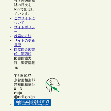
報学関係情報
誌の目次を
RSSで配信し
ています。
このサイトに
ついて
サイトポリシ
ー
検索の方法
サイトの更新
履歴
国立国会図書
館 関西館
図書館協力
課 調査情報
係
〒619-0287
京都府相楽郡
精華町精華台
8-1-3
chojo