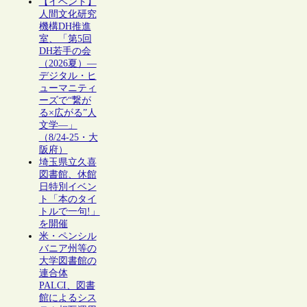
【イベント】
人間文化研究
機構DH推進
室、「第5回
DH若手の会
（2026夏）―
デジタル・ヒ
ューマニティ
ーズで“繋が
る×広がる”人
文学―」
（8/24-25・大
阪府）
埼玉県立久喜
図書館、休館
日特別イベン
ト「本のタイ
トルで一句!」
を開催
米・ペンシル
バニア州等の
大学図書館の
連合体
PALCI、図書
館によるシス