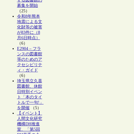
する図書館の
募集を開始
（25）
令和8年熊本
地震による文
化財等の被害
が83件に（8
月6日時点）
（6）
E2904 – フラ
ンスの図書館
等のためのア
クセシビリテ
ィ・ガイド
（6）
埼玉県立久喜
図書館、休館
日特別イベン
ト「本のタイ
トルで一句!」
を開催
（5）
【イベント】
人間文化研究
機構DH推進
室、「第5回