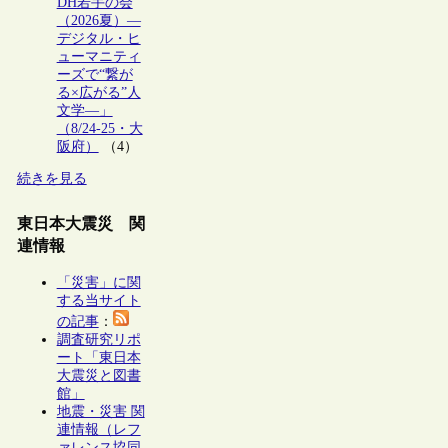
DH若手の会
（2026夏）―
デジタル・ヒ
ューマニティ
ーズで“繋が
る×広がる”人
文学―」
（8/24-25・大
阪府）
（4）
続きを見る
東日本大震災 関
連情報
「災害」に関
する当サイト
の記事
：
調査研究リポ
ート「東日本
大震災と図書
館」
地震・災害 関
連情報（レフ
ァレンス協同