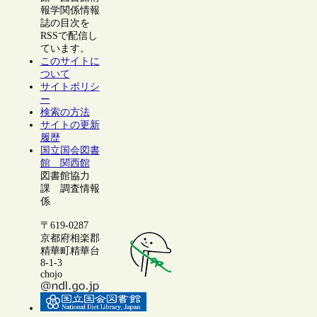
報学関係情報
誌の目次を
RSSで配信し
ています。
このサイトに
ついて
サイトポリシ
ー
検索の方法
サイトの更新
履歴
国立国会図書
館 関西館
図書館協力
課 調査情報
係
〒619-0287
京都府相楽郡
精華町精華台
8-1-3
chojo