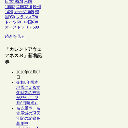
日本
19628
米国
10662
英国
3216
欧州
1426
カナダ
1069
韓
国
950
フランス
720
ドイツ
681
中国
638
オーストラリア
599
続きを見る
「カレントアウェ
アネス-R」新着記
事
2026年08月07
日
令和8年熊本
地震による文
化財等の被害
が83件に（8
月6日時点）
名古屋市、名
古屋城の現天
守閣の記録を
募集中