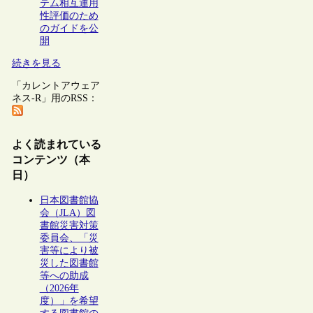
テム相互運用
性評価のため
のガイドを公
開
続きを見る
「カレントアウェア
ネス-R」用のRSS：
よく読まれている
コンテンツ（本
日）
日本図書館協
会（JLA）図
書館災害対策
委員会、「災
害等により被
災した図書館
等への助成
（2026年
度）」を希望