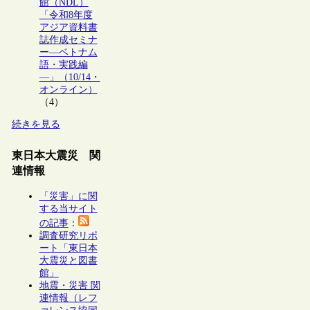
館（NDL）
「令和8年度
アジア資料書
誌作成セミナ
ー―ベトナム
語・実践編
―」（10/14・
オンライン）
（4）
続きを見る
東日本大震災 関
連情報
「災害」に関
する当サイト
の記事
：
調査研究リポ
ート「東日本
大震災と図書
館」
地震・災害 関
連情報（レフ