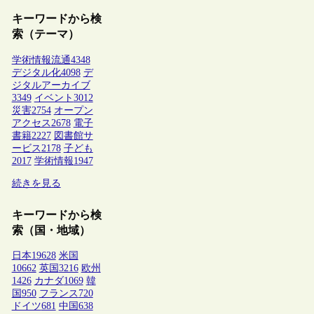
キーワードから検
索（テーマ）
学術情報流通
4348
デジタル化
4098
デ
ジタルアーカイブ
3349
イベント
3012
災害
2754
オープン
アクセス
2678
電子
書籍
2227
図書館サ
ービス
2178
子ども
2017
学術情報
1947
続きを見る
キーワードから検
索（国・地域）
日本
19628
米国
10662
英国
3216
欧州
1426
カナダ
1069
韓
国
950
フランス
720
ドイツ
681
中国
638