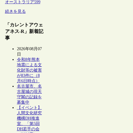
オーストラリア
599
続きを見る
「カレントアウェ
アネス-R」新着記
事
2026年08月07
日
令和8年熊本
地震による文
化財等の被害
が83件に（8
月6日時点）
名古屋市、名
古屋城の現天
守閣の記録を
募集中
【イベント】
人間文化研究
機構DH推進
室、「第5回
DH若手の会