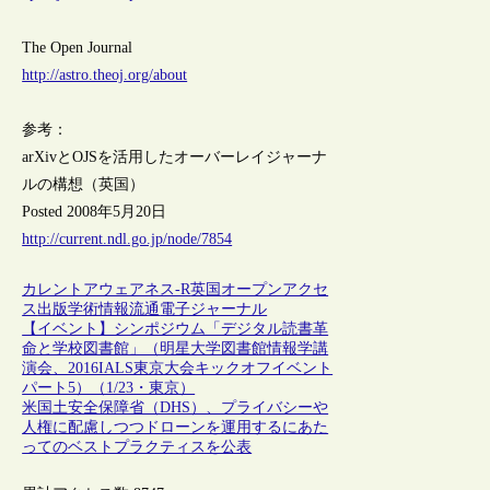
The Open Journal
http://astro.theoj.org/about
参考：
arXivとOJSを活用したオーバーレイジャーナ
ルの構想（英国）
Posted 2008年5月20日
http://current.ndl.go.jp/node/7854
カレントアウェアネス-R
英国
オープンアクセ
ス
出版
学術情報流通
電子ジャーナル
【イベント】シンポジウム「デジタル読書革
命と学校図書館」（明星大学図書館情報学講
演会、2016IALS東京大会キックオフイベント
パート5）（1/23・東京）
米国土安全保障省（DHS）、プライバシーや
人権に配慮しつつドローンを運用するにあた
ってのベストプラクティスを公表