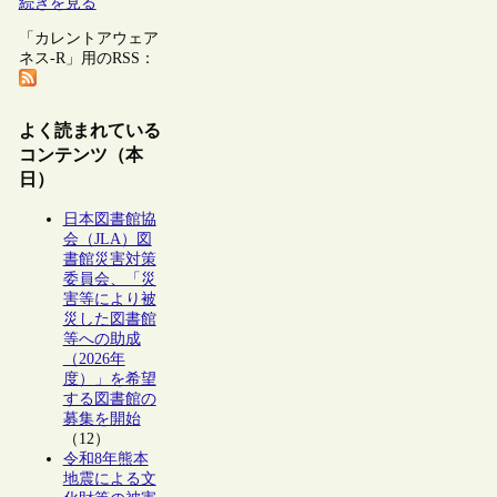
続きを見る
「カレントアウェア
ネス-R」用のRSS：
よく読まれている
コンテンツ（本
日）
日本図書館協
会（JLA）図
書館災害対策
委員会、「災
害等により被
災した図書館
等への助成
（2026年
度）」を希望
する図書館の
募集を開始
（12）
令和8年熊本
地震による文