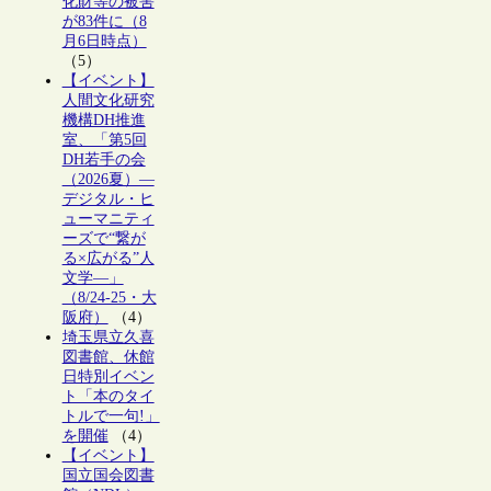
化財等の被害
が83件に（8
月6日時点）
（5）
【イベント】
人間文化研究
機構DH推進
室、「第5回
DH若手の会
（2026夏）―
デジタル・ヒ
ューマニティ
ーズで“繋が
る×広がる”人
文学―」
（8/24-25・大
阪府）
（4）
埼玉県立久喜
図書館、休館
日特別イベン
ト「本のタイ
トルで一句!」
を開催
（4）
【イベント】
国立国会図書