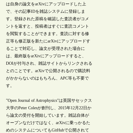
は自身の論文をarXivにアップロードした上
で、その記事IDを雑誌システムに登録しま
す。登録された原稿を確認した査読者がコメ
ントを返すと、投稿者はすぐに査読コメント
を閲覧することができます。査読に対する修
正等も修正版を新たにarXivにアップロードす
ることで対応し、論文が受理された場合に
は、最終版をarXivにアップロードすると、
DOIが付与され、雑誌サイトからリンクされる
とのことです。arXivで公開されるので購読料
がかからないのはもちろん、APC等も不要で
す。
”Open Journal of Astrophysics”は英国サセックス
大学のPeter Colesが創刊し、2015年12月22日か
ら論文の受付を開始しています。雑誌自体が
オープンなだけではなく、arXivに乗っかるた
めのシステムについてもGitHubで公開されて