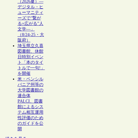
（2026夏）―
デジタル・ヒ
ューマニティ
ーズで“繋が
る×広がる”人
文学―」
（8/24-25・大
阪府）
埼玉県立久喜
図書館、休館
日特別イベン
ト「本のタイ
トルで一句!」
を開催
米・ペンシル
バニア州等の
大学図書館の
連合体
PALCI、図書
館によるシス
テム相互運用
性評価のため
のガイドを公
開