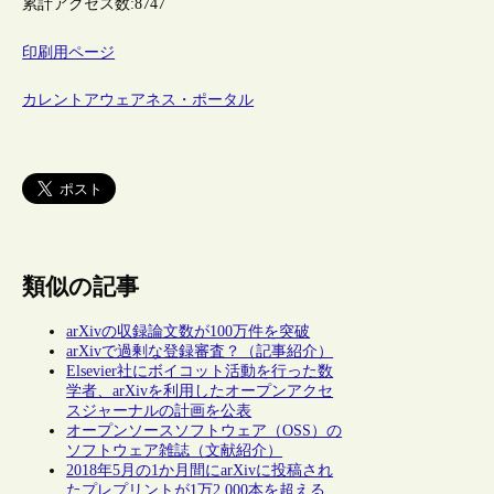
累計アクセス数:
8747
印刷用ページ
カレントアウェアネス・ポータル
類似の記事
arXivの収録論文数が100万件を突破
arXivで過剰な登録審査？（記事紹介）
Elsevier社にボイコット活動を行った数
学者、arXivを利用したオープンアクセ
スジャーナルの計画を公表
オープンソースソフトウェア（OSS）の
ソフトウェア雑誌（文献紹介）
2018年5月の1か月間にarXivに投稿され
たプレプリントが1万2,000本を超える