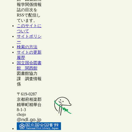
報学関係情報
誌の目次を
RSSで配信し
ています。
このサイトに
ついて
サイトポリシ
ー
検索の方法
サイトの更新
履歴
国立国会図書
館 関西館
図書館協力
課 調査情報
係
〒619-0287
京都府相楽郡
精華町精華台
8-1-3
chojo