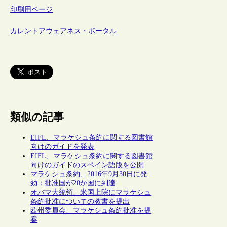
印刷用ページ
カレントアウェアネス・ポータル
類似の記事
EIFL、マラケシュ条約に関する図書館
向けのガイドを発表
EIFL、マラケシュ条約に関する図書館
向けのガイドのスペイン語版を公開
マラケシュ条約、2016年9月30日に発
効：批准国が20か国に到達
オバマ大統領、米国上院にマラケシュ
条約批准についての教書を提出
欧州委員会、マラケシュ条約批准を提
案