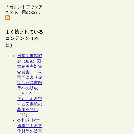
「カレントアウェア
ネス-R」用のRSS：
よく読まれている
コンテンツ（本
日）
日本図書館協
会（JLA）図
書館災害対策
委員会、「災
害等により被
災した図書館
等への助成
（2026年
度）」を希望
する図書館の
募集を開始
（12）
令和8年熊本
地震による文
化財等の被害