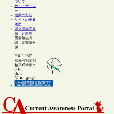
ついて
サイトポリシ
ー
検索の方法
サイトの更新
履歴
国立国会図書
館 関西館
図書館協力
課 調査情報
係
〒619-0287
京都府相楽郡
精華町精華台
8-1-3
chojo