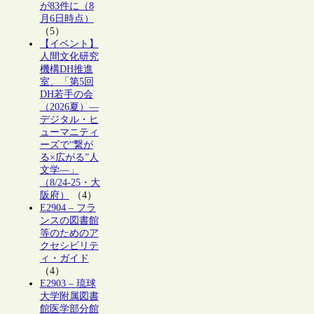
が83件に（8
月6日時点）
（5）
【イベント】
人間文化研究
機構DH推進
室、「第5回
DH若手の会
（2026夏）―
デジタル・ヒ
ューマニティ
ーズで“繋が
る×広がる”人
文学―」
（8/24-25・大
阪府）
（4）
E2904 – フラ
ンスの図書館
等のためのア
クセシビリテ
ィ・ガイド
（4）
E2903 – 琉球
大学附属図書
館医学部分館