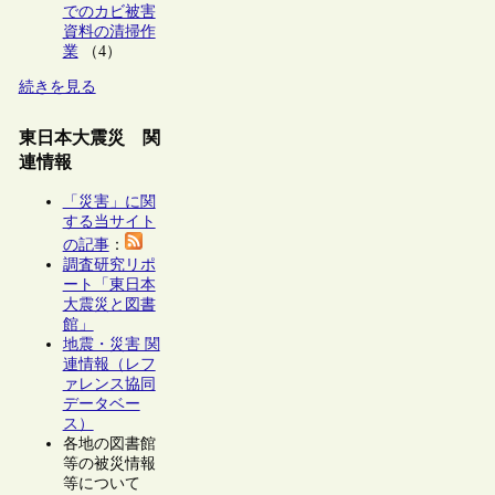
でのカビ被害
資料の清掃作
業
（4）
続きを見る
東日本大震災 関
連情報
「災害」に関
する当サイト
の記事
：
調査研究リポ
ート「東日本
大震災と図書
館」
地震・災害 関
連情報（レフ
ァレンス協同
データベー
ス）
各地の図書館
等の被災情報
等について