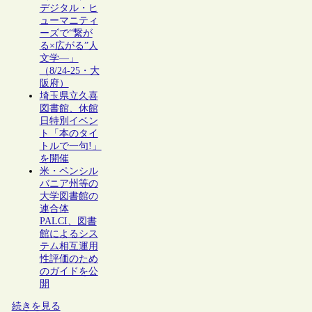
デジタル・ヒ
ューマニティ
ーズで“繋が
る×広がる”人
文学―」
（8/24-25・大
阪府）
埼玉県立久喜
図書館、休館
日特別イベン
ト「本のタイ
トルで一句!」
を開催
米・ペンシル
バニア州等の
大学図書館の
連合体
PALCI、図書
館によるシス
テム相互運用
性評価のため
のガイドを公
開
続きを見る