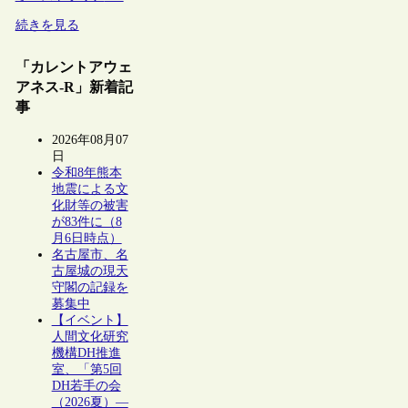
続きを見る
「カレントアウェ
アネス-R」新着記
事
2026年08月07
日
令和8年熊本
地震による文
化財等の被害
が83件に（8
月6日時点）
名古屋市、名
古屋城の現天
守閣の記録を
募集中
【イベント】
人間文化研究
機構DH推進
室、「第5回
DH若手の会
（2026夏）―