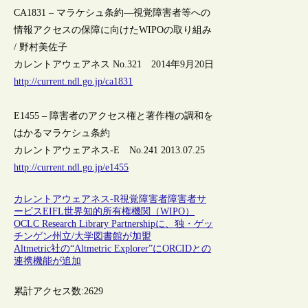
CA1831 – マラケシュ条約―視覚障害者等への
情報アクセスの保障に向けたWIPOの取り組み
/ 野村美佐子
カレントアウェアネス No.321 2014年9月20日
http://current.ndl.go.jp/ca1831
E1455 – 障害者のアクセス権と著作権の調和を
はかるマラケシュ条約
カレントアウェアネス-E No.241 2013.07.25
http://current.ndl.go.jp/e1455
カレントアウェアネス-R
視覚障害者
障害者サ
ービス
EIFL
世界知的所有権機関（WIPO）
OCLC Research Library Partnershipに、独・ゲッ
チンゲン州立/大学図書館が加盟
Altmetric社の“Altmetric Explorer”にORCIDとの
連携機能が追加
累計アクセス数:
2629