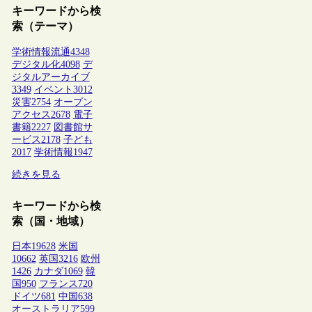
キーワードから検
索（テーマ）
学術情報流通
4348
デジタル化
4098
デ
ジタルアーカイブ
3349
イベント
3012
災害
2754
オープン
アクセス
2678
電子
書籍
2227
図書館サ
ービス
2178
子ども
2017
学術情報
1947
続きを見る
キーワードから検
索（国・地域）
日本
19628
米国
10662
英国
3216
欧州
1426
カナダ
1069
韓
国
950
フランス
720
ドイツ
681
中国
638
オーストラリア
599