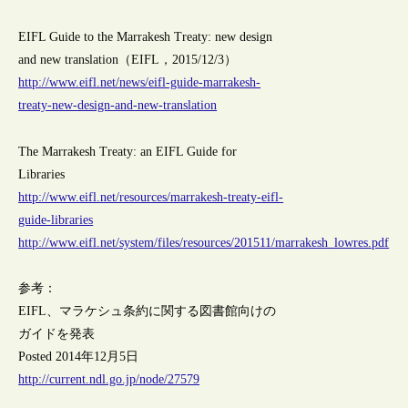
EIFL Guide to the Marrakesh Treaty: new design
and new translation（EIFL，2015/12/3）
http://www.eifl.net/news/eifl-guide-marrakesh-
treaty-new-design-and-new-translation
The Marrakesh Treaty: an EIFL Guide for
Libraries
http://www.eifl.net/resources/marrakesh-treaty-eifl-
guide-libraries
http://www.eifl.net/system/files/resources/201511/marrakesh_lowres.pdf
参考：
EIFL、マラケシュ条約に関する図書館向けの
ガイドを発表
Posted 2014年12月5日
http://current.ndl.go.jp/node/27579