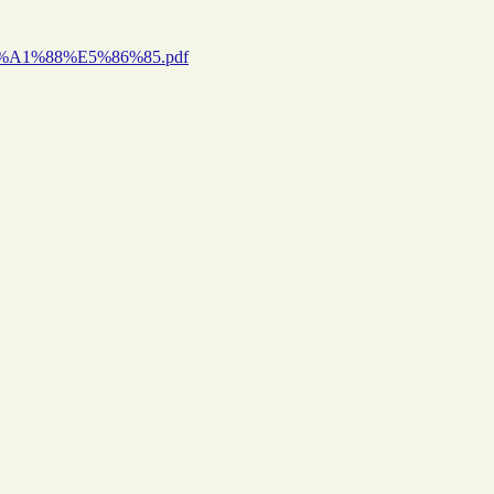
6%A1%88%E5%86%85.pdf