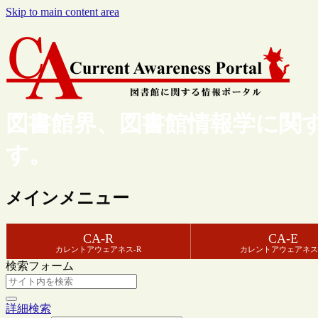
Skip to main content area
図書館界、図書館情報学に関
す。
メインメニュー
CA-R
CA-E
カレントアウェアネス-R
カレントアウェアネス
検索フォーム
詳細検索