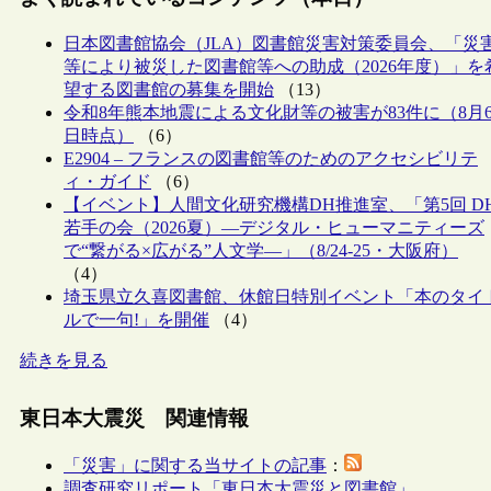
日本図書館協会（JLA）図書館災害対策委員会、「災
等により被災した図書館等への助成（2026年度）」を
望する図書館の募集を開始
（13）
令和8年熊本地震による文化財等の被害が83件に（8月
日時点）
（6）
E2904 – フランスの図書館等のためのアクセシビリテ
ィ・ガイド
（6）
【イベント】人間文化研究機構DH推進室、「第5回 D
若手の会（2026夏）―デジタル・ヒューマニティーズ
で“繋がる×広がる”人文学―」（8/24-25・大阪府）
（4）
埼玉県立久喜図書館、休館日特別イベント「本のタイ
ルで一句!」を開催
（4）
続きを見る
東日本大震災 関連情報
「災害」に関する当サイトの記事
：
調査研究リポート「東日本大震災と図書館」