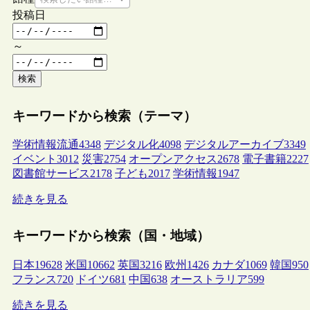
投稿日
～
検索
キーワードから検索（テーマ）
学術情報流通
4348
デジタル化
4098
デジタルアーカイブ
3349
イベント
3012
災害
2754
オープンアクセス
2678
電子書籍
2227
図書館サービス
2178
子ども
2017
学術情報
1947
続きを見る
キーワードから検索（国・地域）
日本
19628
米国
10662
英国
3216
欧州
1426
カナダ
1069
韓国
950
フランス
720
ドイツ
681
中国
638
オーストラリア
599
続きを見る