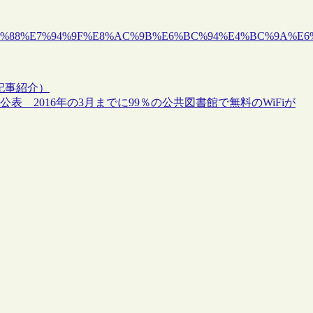
%B7%E5%85%88%E7%94%9F%E8%AC%9B%E6%BC%94%E4%BC%9A%E
記事紹介）
ポートを公表 2016年の3月までに99％の公共図書館で無料のWiFiが