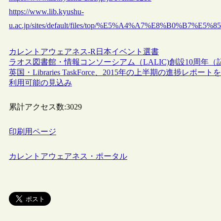
https://www.lib.kyushu-
u.ac.jp/sites/default/files/top/%E5%A4%A7%E8%B0
カレントアウェアネス-R
日本
イベント
選書
ラオス図書館・情報コンソーシアム（LALIC)創設10周年（
英国・Libraries TaskForce、2015年の上半期の進捗レ
利用可能の見込み
累計アクセス数:
3029
印刷用ページ
カレントアウェアネス・ポータル