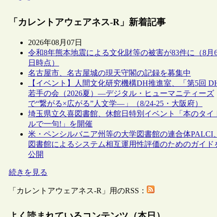
「カレントアウェアネス-R」新着記事
2026年08月07日
令和8年熊本地震による文化財等の被害が83件に（8月
日時点）
名古屋市、名古屋城の現天守閣の記録を募集中
【イベント】人間文化研究機構DH推進室、「第5回 D
若手の会（2026夏）―デジタル・ヒューマニティーズ
で“繋がる×広がる”人文学―」（8/24-25・大阪府）
埼玉県立久喜図書館、休館日特別イベント「本のタイ
ルで一句!」を開催
米・ペンシルバニア州等の大学図書館の連合体PALCI
図書館によるシステム相互運用性評価のためのガイド
公開
続きを見る
「カレントアウェアネス-R」用のRSS：
よく読まれているコンテンツ（本日）