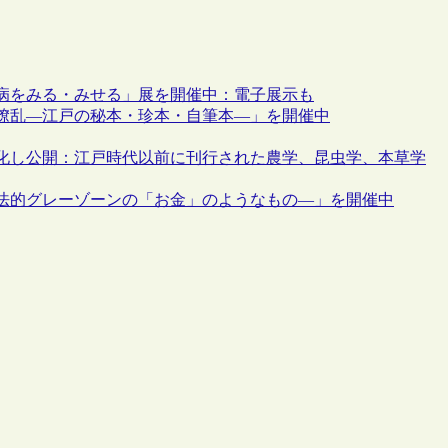
病をみる・みせる」展を開催中：電子展示も
俗繚乱―江戸の秘本・珍本・自筆本―」を開催中
化し公開：江戸時代以前に刊行された農学、昆虫学、本草学
―法的グレーゾーンの「お金」のようなもの―」を開催中