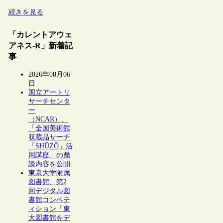
続きを見る
「カレントアウェ
アネス-R」新着記
事
2026年08月06
日
国立アートリ
サーチセンタ
ー
（NCAR）、
「全国美術館
収蔵品サーチ
「SHŪZŌ」活
用講座」の鼎
談内容を公開
東京大学附属
図書館、第2
回デジタル図
書館コンペテ
ィション「東
大図書館をデ