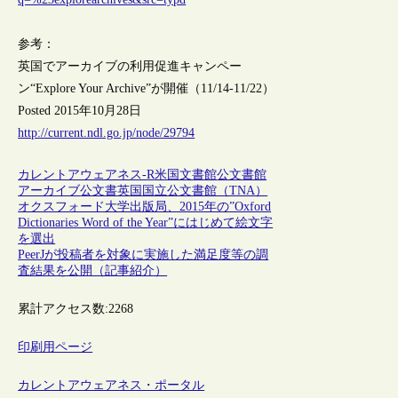
参考：
英国でアーカイブの利用促進キャンペー
ン“Explore Your Archive”が開催（11/14-11/22）
Posted 2015年10月28日
http://current.ndl.go.jp/node/29794
カレントアウェアネス-R
米国
文書館
公文書館
アーカイブ
公文書
英国国立公文書館（TNA）
オクスフォード大学出版局、2015年の”Oxford
Dictionaries Word of the Year”にはじめて絵文字
を選出
PeerJが投稿者を対象に実施した満足度等の調
査結果を公開（記事紹介）
累計アクセス数:
2268
印刷用ページ
カレントアウェアネス・ポータル