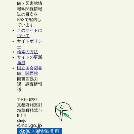
館・図書館情
報学関係情報
誌の目次を
RSSで配信し
ています。
このサイトに
ついて
サイトポリシ
ー
検索の方法
サイトの更新
履歴
国立国会図書
館 関西館
図書館協力
課 調査情報
係
〒619-0287
京都府相楽郡
精華町精華台
8-1-3
chojo