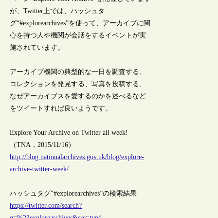
が、Twitter上では、ハッシュタ
グ“#explorearchives”を使って、アーカイブに関
心を持つ人や機関が会話をするイベントが実
施されています。
アーカイブ機関の典型的な一日を調査する、
コレクションを発見する、写真を投稿する、
なぜアーカイブスを愛するのかを述べるなど
をツイートすれば良いようです。
Explore Your Archive on Twitter all week!
（TNA，2015/11/16）
http://blog.nationalarchives.gov.uk/blog/explore-
archive-twitter-week/
ハッシュタグ“#explorearchives”の検索結果
https://twitter.com/search?
q=%23explorearchives&src=typd