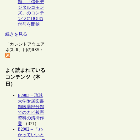
館、「信州デ
ジタルコモン
ズ」のコンテ
ンツにDOIの
付与を開始
続きを見る
「カレントアウェア
ネス-R」用のRSS：
よく読まれている
コンテンツ（本
日）
E2903 – 琉球
大学附属図書
館医学部分館
でのカビ被害
資料の清掃作
業
（371）
E2902 – 「わ
かっていいと