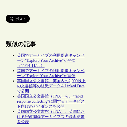
類似の記事
英国でアーカイブの利用促進キャンペ
ーン“Explore Your Archive”が開催
（11/14-11/22）
英国でアーカイブの利用促進キャンペ
ーン“Explore Your Archive”が開催
英国国立公文書館、英国内の2,000以上
の文書館等の組織データをLinked Data
で公開
英国国立公文書館（TNA）ら、“rapid
response collecting”に関するアーキビス
ト向けのガイダンスを公開
英国国立公文書館（TNA）、英国にお
ける宗教関係アーカイブズの調査結果
を公表