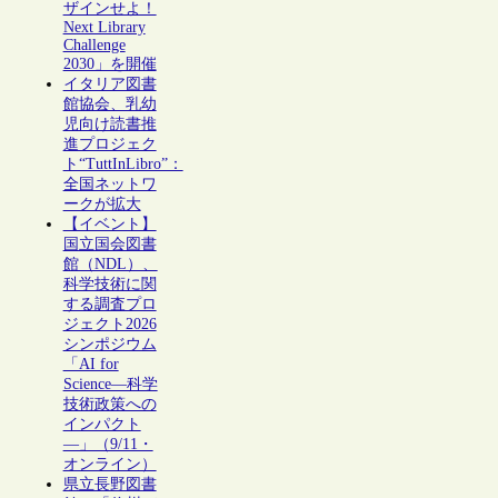
ザインせよ！
Next Library
Challenge
2030」を開催
イタリア図書
館協会、乳幼
児向け読書推
進プロジェク
ト“TuttInLibro”：
全国ネットワ
ークが拡大
【イベント】
国立国会図書
館（NDL）、
科学技術に関
する調査プロ
ジェクト2026
シンポジウム
「AI for
Science―科学
技術政策への
インパクト
―」（9/11・
オンライン）
県立長野図書