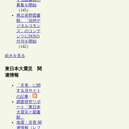
募集を開始
（145）
県立長野図書
館、「信州デ
ジタルコモン
ズ」のコンテ
ンツにDOIの
付与を開始
（142）
続きを見る
東日本大震災 関
連情報
「災害」に関
する当サイト
の記事
：
調査研究リポ
ート「東日本
大震災と図書
館」
地震・災害 関
連情報（レフ