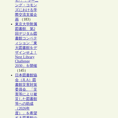
も!」：ラーニ
ング・コモン
ズにおける学
際交流支援企
画
（183）
東京大学附属
図書館、第2
回デジタル図
書館コンペテ
ィション「東
大図書館をデ
ザインせよ！
Next Library
Challenge
2030」を開催
（145）
日本図書館協
会（JLA）図
書館災害対策
委員会、「災
害等により被
災した図書館
等への助成
（2026年
度）」を希望
する図書館の