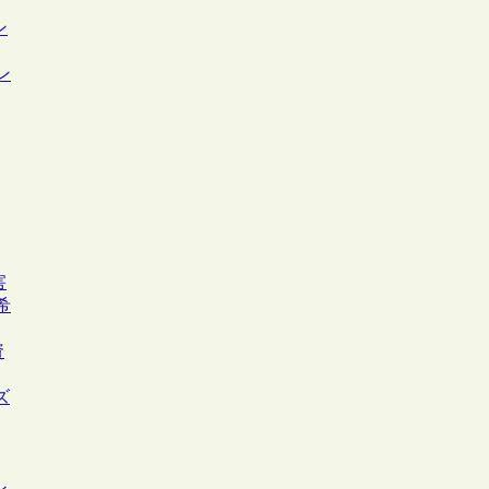
ン
ン
害
希
資
ズ
ン