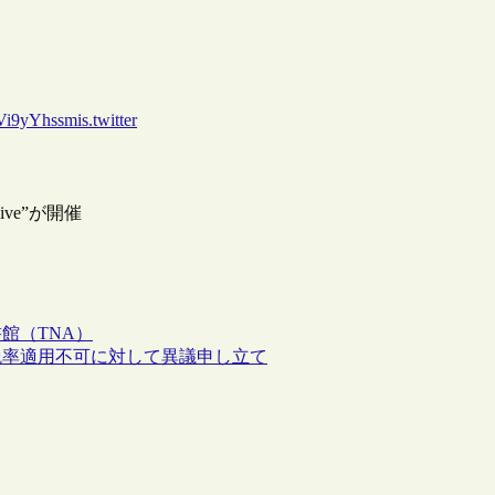
.Vi9yYhssmis.twitter
ive”が開催
館（TNA）
税率適用不可に対して異議申し立て