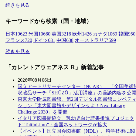
続きを見る
キーワードから検索（国・地域）
日本
19623
米国
10660
英国
3216
欧州
1426
カナダ
1069
韓国
950
フランス
720
ドイツ
681
中国
638
オーストラリア
599
続きを見る
「カレントアウェアネス-R」新着記事
2026年08月06日
国立アートリサーチセンター（NCAR）、「全国美術
収蔵品サーチ「SHŪZŌ」活用講座」の鼎談内容を公
東京大学附属図書館、第2回デジタル図書館コンペテ
ション「東大図書館をデザインせよ！Next Library
Challenge 2030」を開催
イタリア図書館協会、乳幼児向け読書推進プロジェク
ト“TuttInLibro”：全国ネットワークが拡大
【イベント】国立国会図書館（NDL）、科学技術に関