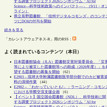
する調査プロジェクト2026シンポジウム「AI for
Science―科学技術政策へのインパクト―」（9/11・オ
ライン）
県立長野図書館、「信州デジタルコモンズ」のコンテ
ツにDOIの付与を開始
続きを見る
「カレントアウェアネス-R」用のRSS：
よく読まれているコンテンツ（本日）
日本図書館協会（JLA）図書館災害対策委員会、「災
等により被災した図書館等への助成（2026年度）」を
望する図書館の募集を開始
（62）
E2903 – 琉球大学附属図書館医学部分館でのカビ被害
料の清掃作業
（44）
E2902 – 「わかっていいとも!」：ラーニング・コモン
における学際交流支援企画
（6）
【イベント】国立国会図書館（NDL）、科学技術に関
する調査プロジェクト2026シンポジウム「AI for
Science―科学技術政策へのインパクト―」（9/11・オ