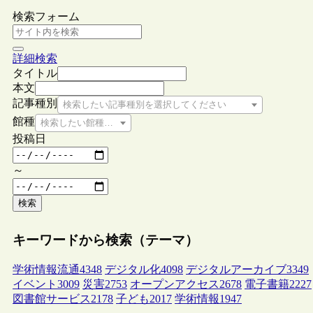
検索フォーム
詳細検索
タイトル
本文
記事種別
検索したい記事種別を選択してください
館種
検索したい館種を選択してください
投稿日
～
検索
キーワードから検索（テーマ）
学術情報流通
4348
デジタル化
4098
デジタルアーカイブ
3349
イベント
3009
災害
2753
オープンアクセス
2678
電子書籍
2227
図書館サービス
2178
子ども
2017
学術情報
1947