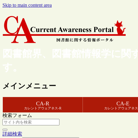
Skip to main content area
図書館界、図書館情報学に関
す。
メインメニュー
CA-R
CA-E
カレントアウェアネス-R
カレントアウェアネス
検索フォーム
詳細検索