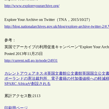
http://www.exploreyourarchive.org/
Explore Your Archive on Twitter（TNA，2015/10/27）
http://blog.nationalarchives.gov.uk/blog/explore-archive-twitter-2/#
参考：
英国でアーカイブの利用促進キャンペーン“Explore Your Arch
Posted 2013年11月25日
http://current.ndl.go.jp/node/24931
カレントアウェアネス-R
英国
文書館
公文書館
英国国立公文書
ポーランドの憲法裁判所、電子書籍の付加価値税への軽減
SPARC Africaが創設される
累計アクセス数:
2113
印刷用ページ