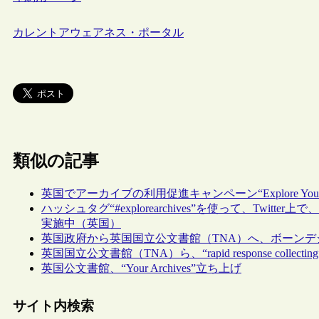
カレントアウェアネス・ポータル
類似の記事
英国でアーカイブの利用促進キャンペーン“Explore Your A
ハッシュタグ“#explorearchives”を使って、Tw
実施中（英国）
英国政府から英国国立公文書館（TNA）へ、ボーン
英国国立公文書館（TNA）ら、“rapid response co
英国公文書館、“Your Archives”立ち上げ
サイト内検索