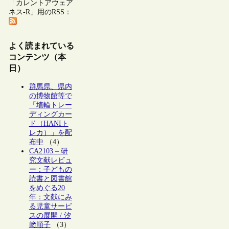
「カレントアウェア
ネス-R」用のRSS：
よく読まれている
コンテンツ（本
日）
群馬県、県内
の博物館等で
「埴輪トレー
ディングカー
ド（HANIト
レカ）」を配
布中
（4）
CA2103 – 研
究文献レビュ
ー：子どもの
読書と図書館
をめぐる20
年：文献にみ
る児童サービ
スの展開 / 汐
﨑順子
（3）