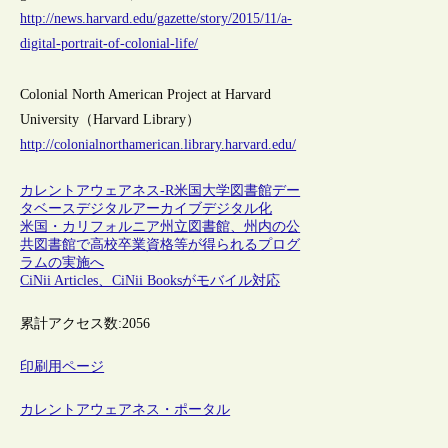
http://news.harvard.edu/gazette/story/2015/11/a-
digital-portrait-of-colonial-life/
Colonial North American Project at Harvard
University（Harvard Library）
http://colonialnorthamerican.library.harvard.edu/
カレントアウェアネス-R
米国
大学図書館
デー
タベース
デジタルアーカイブ
デジタル化
米国・カリフォルニア州立図書館、州内の公
共図書館で高校卒業資格等が得られるプログ
ラムの実施へ
CiNii Articles、CiNii Booksがモバイル対応
累計アクセス数:
2056
印刷用ページ
カレントアウェアネス・ポータル