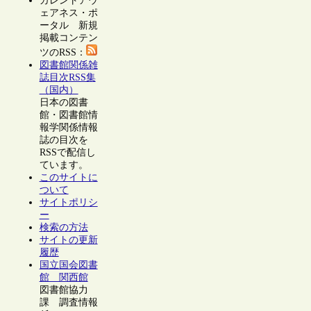
カレントアウ
ェアネス・ポ
ータル 新規
掲載コンテン
ツのRSS：
図書館関係雑
誌目次RSS集
（国内）
日本の図書
館・図書館情
報学関係情報
誌の目次を
RSSで配信し
ています。
このサイトに
ついて
サイトポリシ
ー
検索の方法
サイトの更新
履歴
国立国会図書
館 関西館
図書館協力
課 調査情報