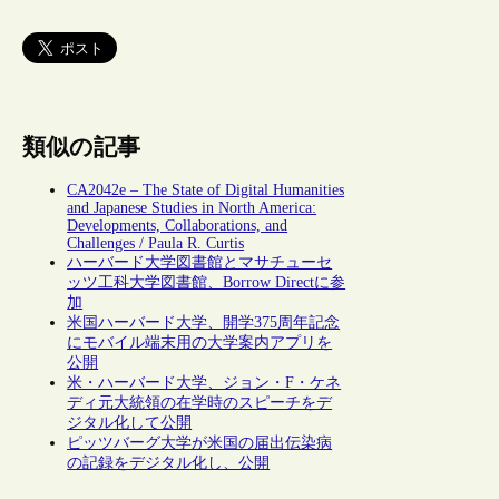
類似の記事
CA2042e – The State of Digital Humanities
and Japanese Studies in North America:
Developments, Collaborations, and
Challenges / Paula R. Curtis
ハーバード大学図書館とマサチューセ
ッツ工科大学図書館、Borrow Directに参
加
米国ハーバード大学、開学375周年記念
にモバイル端末用の大学案内アプリを
公開
米・ハーバード大学、ジョン・F・ケネ
ディ元大統領の在学時のスピーチをデ
ジタル化して公開
ピッツバーグ大学が米国の届出伝染病
の記録をデジタル化し、公開