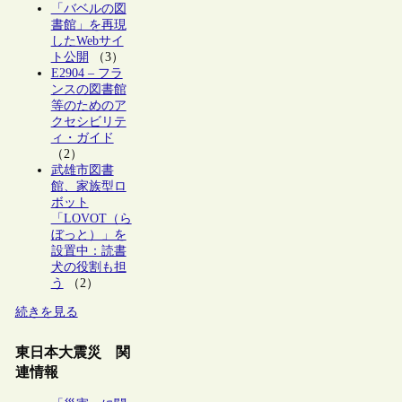
「バベルの図
書館」を再現
したWebサイ
ト公開
（3）
E2904 – フラ
ンスの図書館
等のためのア
クセシビリテ
ィ・ガイド
（2）
武雄市図書
館、家族型ロ
ボット
「LOVOT（ら
ぼっと）」を
設置中：読書
犬の役割も担
う
（2）
続きを見る
東日本大震災 関
連情報