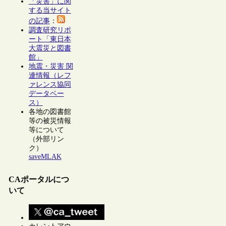
「災害」に関
する当サイト
の記事
：
調査研究リポ
ート「東日本
大震災と図書
館」
地震・災害 関
連情報（レフ
ァレンス協同
データベー
ス）
各地の図書館
等の被災情報
等について
（外部リン
ク）
saveMLAK
CAポータルにつ
いて