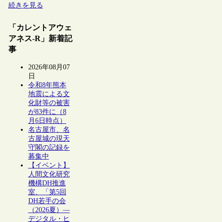
続きを見る
「カレントアウェ
アネス-R」新着記
事
2026年08月07
日
令和8年熊本
地震による文
化財等の被害
が83件に（8
月6日時点）
名古屋市、名
古屋城の現天
守閣の記録を
募集中
【イベント】
人間文化研究
機構DH推進
室、「第5回
DH若手の会
（2026夏）―
デジタル・ヒ