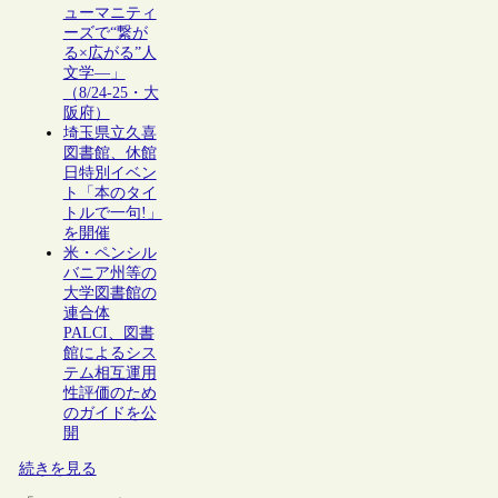
ューマニティ
ーズで“繋が
る×広がる”人
文学―」
（8/24-25・大
阪府）
埼玉県立久喜
図書館、休館
日特別イベン
ト「本のタイ
トルで一句!」
を開催
米・ペンシル
バニア州等の
大学図書館の
連合体
PALCI、図書
館によるシス
テム相互運用
性評価のため
のガイドを公
開
続きを見る