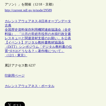
アソン）」を開催（12/18・京都）
http://current.ndl.go.jp/node/29589
カレントアウェアネス-R
日本
オープンデータ
古典
全国歴史資料保存利用機関連絡協議会（全史
料協）、「11月の常総市役所の水損行政文書
レスキューと関連資材支援のお願い」を公表
【イベント】デジタル教科書教材協議会
（DiTT）シンポジウム「デジタル教科書の位
置づけはどうなる？～著作権について」
（12/1・東京）
累計アクセス数:
6237
印刷用ページ
カレントアウェアネス・ポータル