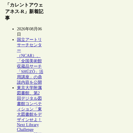
「カレントアウェ
アネス-R」新着記
事
2026年08月06
日
国立アートリ
サーチセンタ
ー
（NCAR）、
「全国美術館
収蔵品サーチ
「SHŪZŌ」活
用講座」の鼎
談内容を公開
東京大学附属
図書館、第2
回デジタル図
書館コンペテ
ィション「東
大図書館をデ
ザインせよ！
Next Library
Challenge