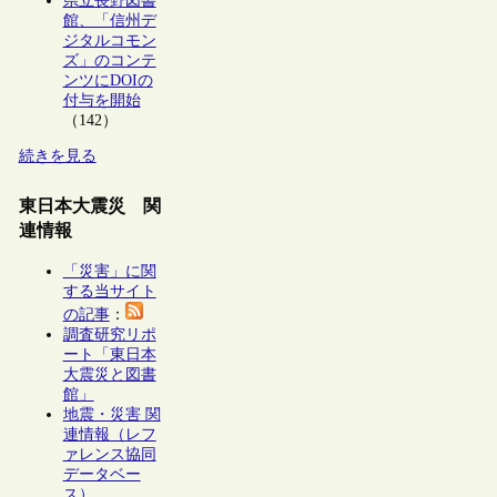
県立長野図書
館、「信州デ
ジタルコモン
ズ」のコンテ
ンツにDOIの
付与を開始
（142）
続きを見る
東日本大震災 関
連情報
「災害」に関
する当サイト
の記事
：
調査研究リポ
ート「東日本
大震災と図書
館」
地震・災害 関
連情報（レフ
ァレンス協同
データベー
ス）