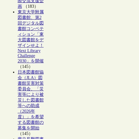
際交流支援企
画
（183）
東京大学附属
図書館、第2
回デジタル図
書館コンペテ
ィション「東
大図書館をデ
ザインせよ！
Next Library
Challenge
2030」を開催
（145）
日本図書館協
会（JLA）図
書館災害対策
委員会、「災
害等により被
災した図書館
等への助成
（2026年
度）」を希望
する図書館の
募集を開始
（145）