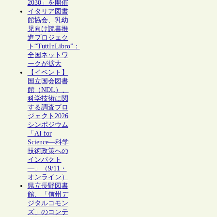
2030」を開催
イタリア図書
館協会、乳幼
児向け読書推
進プロジェク
ト“TuttInLibro”：
全国ネットワ
ークが拡大
【イベント】
国立国会図書
館（NDL）、
科学技術に関
する調査プロ
ジェクト2026
シンポジウム
「AI for
Science―科学
技術政策への
インパクト
―」（9/11・
オンライン）
県立長野図書
館、「信州デ
ジタルコモン
ズ」のコンテ