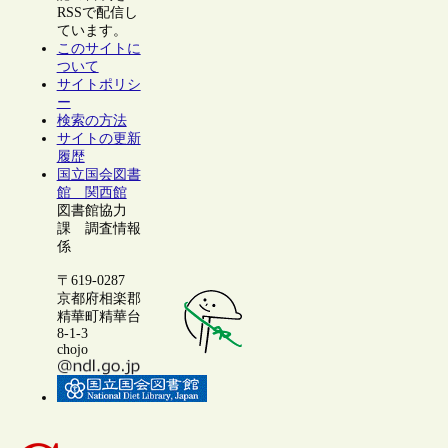
RSSで配信し
ています。
このサイトに
ついて
サイトポリシ
ー
検索の方法
サイトの更新
履歴
国立国会図書
館 関西館
図書館協力
課 調査情報
係
〒619-0287
京都府相楽郡
精華町精華台
8-1-3
chojo