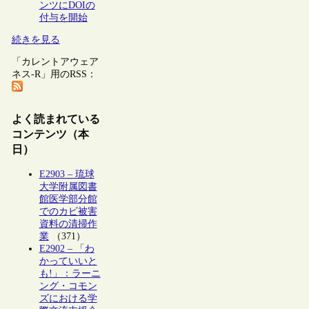
ンツにDOIの
付与を開始
続きを見る
「カレントアウェア
ネス-R」用のRSS：
よく読まれている
コンテンツ（本
日）
E2903 – 琉球
大学附属図書
館医学部分館
でのカビ被害
資料の清掃作
業
（371）
E2902 – 「わ
かっていいと
も!」：ラーニ
ング・コモン
ズにおける学