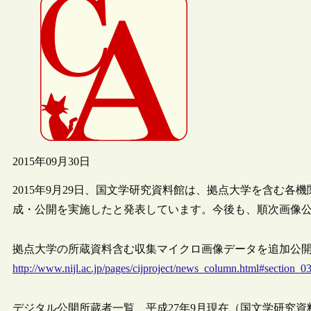
2015年09月30日
2015年9月29日、国文学研究資料館は、拠点大学を含む
成・公開を実施したと発表しています。今後も、順次画像
拠点大学の所蔵資料含む収集マイクロ画像データを追加公開（国文
http://www.nijl.ac.jp/pages/cijproject/news_column.html#section_0
デジタル公開所蔵者一覧 平成27年9月現在（国文学研究資