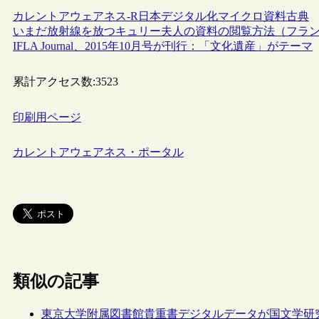
カレントアウェアネス-R
日本
デジタル化
マイクロ資料
古典
いまだ放射線を放つキュリー夫人の資料の閲覧方法（フラ
IFLA Journal、2015年10月号が刊行：「文化遺産」がテーマ
累計アクセス数:
3523
印刷用ページ
カレントアウェアネス・ポータル
類似の記事
東京大学附属図書館貴重書デジタルデータが国文学研