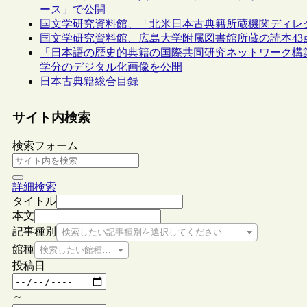
ース」で公開
国文学研究資料館、「北米日本古典籍所蔵機関ディレ
国文学研究資料館、広島大学附属図書館所蔵の読本43
「日本語の歴史的典籍の国際共同研究ネットワーク構築
学分のデジタル化画像を公開
日本古典籍総合目録
サイト内検索
検索フォーム
詳細検索
タイトル
本文
記事種別
検索したい記事種別を選択してください
館種
検索したい館種を選択してください
投稿日
～