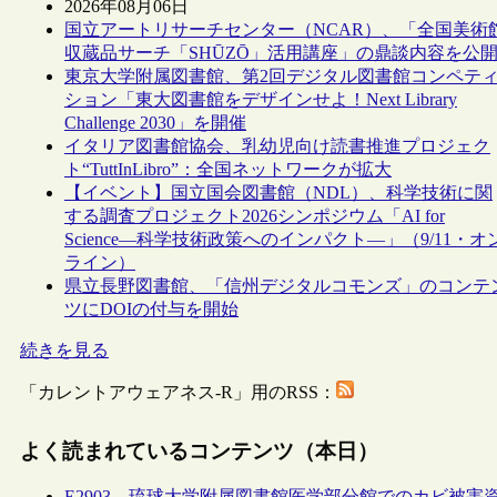
2026年08月06日
国立アートリサーチセンター（NCAR）、「全国美術
収蔵品サーチ「SHŪZŌ」活用講座」の鼎談内容を公
東京大学附属図書館、第2回デジタル図書館コンペテ
ション「東大図書館をデザインせよ！Next Library
Challenge 2030」を開催
イタリア図書館協会、乳幼児向け読書推進プロジェク
ト“TuttInLibro”：全国ネットワークが拡大
【イベント】国立国会図書館（NDL）、科学技術に関
する調査プロジェクト2026シンポジウム「AI for
Science―科学技術政策へのインパクト―」（9/11・オ
ライン）
県立長野図書館、「信州デジタルコモンズ」のコンテ
ツにDOIの付与を開始
続きを見る
「カレントアウェアネス-R」用のRSS：
よく読まれているコンテンツ（本日）
E2903 – 琉球大学附属図書館医学部分館でのカビ被害