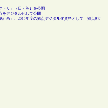
クトリ」（日・英）を公開
点をデジタル化して公開
計画」、2015年度の拠点デジタル化資料として、拠点9大