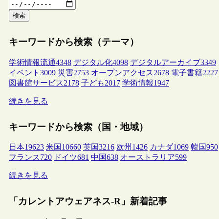
検索
キーワードから検索（テーマ）
学術情報流通
4348
デジタル化
4098
デジタルアーカイブ
3349
イベント
3009
災害
2753
オープンアクセス
2678
電子書籍
2227
図書館サービス
2178
子ども
2017
学術情報
1947
続きを見る
キーワードから検索（国・地域）
日本
19623
米国
10660
英国
3216
欧州
1426
カナダ
1069
韓国
950
フランス
720
ドイツ
681
中国
638
オーストラリア
599
続きを見る
「カレントアウェアネス-R」新着記事