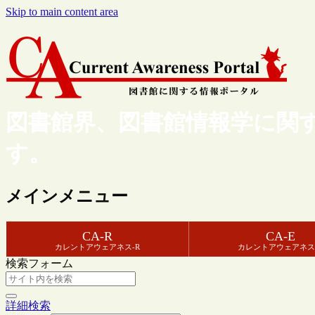
Skip to main content area
図書館界、図書館情報学に関
す。
メインメニュー
CA-R
CA-E
カレントアウェアネス-R
カレントアウェアネス
検索フォーム
詳細検索