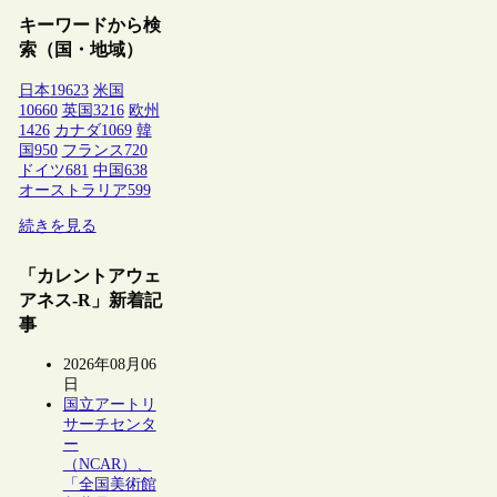
キーワードから検
索（国・地域）
日本
19623
米国
10660
英国
3216
欧州
1426
カナダ
1069
韓
国
950
フランス
720
ドイツ
681
中国
638
オーストラリア
599
続きを見る
「カレントアウェ
アネス-R」新着記
事
2026年08月06
日
国立アートリ
サーチセンタ
ー
（NCAR）、
「全国美術館