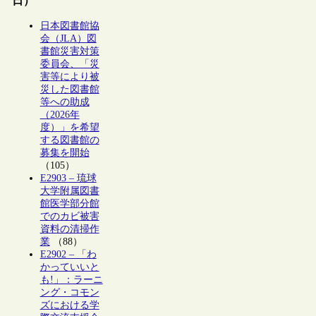
日）
日本図書館協
会（JLA）図
書館災害対策
委員会、「災
害等により被
災した図書館
等への助成
（2026年
度）」を希望
する図書館の
募集を開始
（105）
E2903 – 琉球
大学附属図書
館医学部分館
でのカビ被害
資料の清掃作
業
（88）
E2902 – 「わ
かっていいと
も!」：ラーニ
ング・コモン
ズにおける学