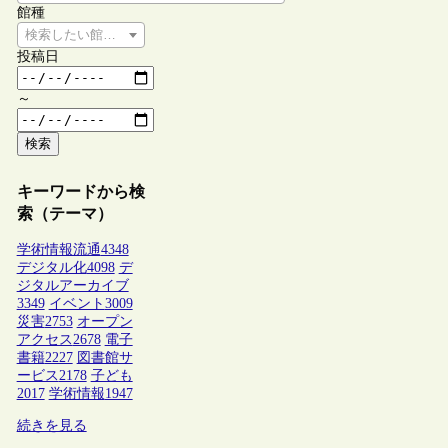
館種
検索したい館種を選択してください
投稿日
～
検索
キーワードから検
索（テーマ）
学術情報流通
4348
デジタル化
4098
デ
ジタルアーカイブ
3349
イベント
3009
災害
2753
オープン
アクセス
2678
電子
書籍
2227
図書館サ
ービス
2178
子ども
2017
学術情報
1947
続きを見る