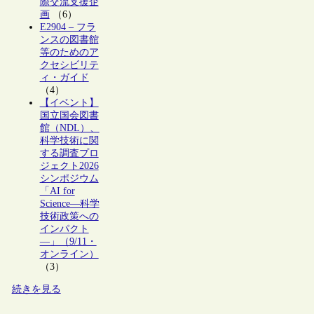
際交流支援企
画
（6）
E2904 – フラ
ンスの図書館
等のためのア
クセシビリテ
ィ・ガイド
（4）
【イベント】
国立国会図書
館（NDL）、
科学技術に関
する調査プロ
ジェクト2026
シンポジウム
「AI for
Science―科学
技術政策への
インパクト
―」（9/11・
オンライン）
（3）
続きを見る