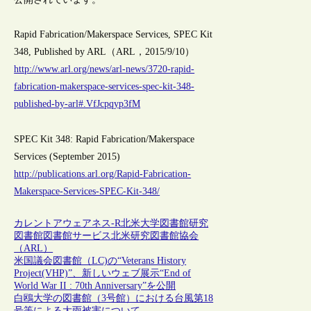
Rapid Fabrication/Makerspace Services, SPEC Kit
348, Published by ARL（ARL，2015/9/10）
http://www.arl.org/news/arl-news/3720-rapid-
fabrication-makerspace-services-spec-kit-348-
published-by-arl#.VfJcpqyp3fM
SPEC Kit 348: Rapid Fabrication/Makerspace
Services (September 2015)
http://publications.arl.org/Rapid-Fabrication-
Makerspace-Services-SPEC-Kit-348/
カレントアウェアネス-R
北米
大学図書館
研究
図書館
図書館サービス
北米研究図書館協会
（ARL）
米国議会図書館（LC)の“Veterans History
Project(VHP)”、新しいウェブ展示“End of
World War II : 70th Anniversary”を公開
白鴎大学の図書館（3号館）における台風第18
号等による大雨被害について