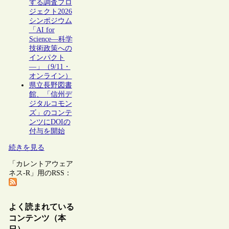
する調査プロ
ジェクト2026
シンポジウム
「AI for
Science―科学
技術政策への
インパクト
―」（9/11・
オンライン）
県立長野図書
館、「信州デ
ジタルコモン
ズ」のコンテ
ンツにDOIの
付与を開始
続きを見る
「カレントアウェア
ネス-R」用のRSS：
よく読まれている
コンテンツ（本