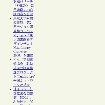
収蔵品サーチ
「SHŪZŌ」活
用講座」の鼎
談内容を公開
東京大学附属
図書館、第2
回デジタル図
書館コンペテ
ィション「東
大図書館をデ
ザインせよ！
Next Library
Challenge
2030」を開催
イタリア図書
館協会、乳幼
児向け読書推
進プロジェク
ト“TuttInLibro”：
全国ネットワ
ークが拡大
【イベント】
国立国会図書
館（NDL）、
科学技術に関