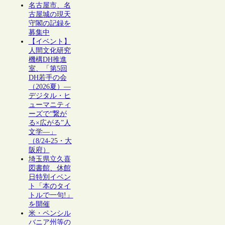
名古屋市、名
古屋城の現天
守閣の記録を
募集中
【イベント】
人間文化研究
機構DH推進
室、「第5回
DH若手の会
（2026夏）―
デジタル・ヒ
ューマニティ
ーズで“繋が
る×広がる”人
文学―」
（8/24-25・大
阪府）
埼玉県立久喜
図書館、休館
日特別イベン
ト「本のタイ
トルで一句!」
を開催
米・ペンシル
バニア州等の