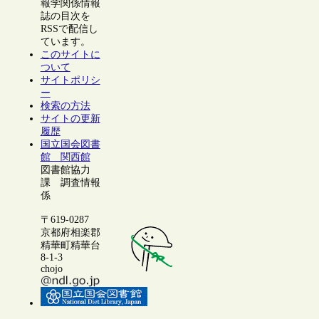
報学関係情報
誌の目次を
RSSで配信し
ています。
このサイトに
ついて
サイトポリシ
ー
検索の方法
サイトの更新
履歴
国立国会図書
館 関西館
図書館協力
課 調査情報
係
〒619-0287
京都府相楽郡
精華町精華台
8-1-3
chojo