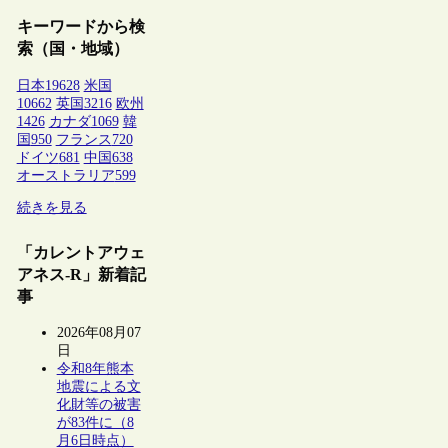
キーワードから検
索（国・地域）
日本
19628
米国
10662
英国
3216
欧州
1426
カナダ
1069
韓
国
950
フランス
720
ドイツ
681
中国
638
オーストラリア
599
続きを見る
「カレントアウェ
アネス-R」新着記
事
2026年08月07
日
令和8年熊本
地震による文
化財等の被害
が83件に（8
月6日時点）