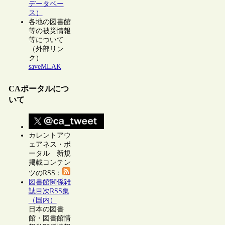
データベー
ス）
各地の図書館
等の被災情報
等について
（外部リン
ク）
saveMLAK
CAポータルにつ
いて
カレントアウ
ェアネス・ポ
ータル 新規
掲載コンテン
ツのRSS：
図書館関係雑
誌目次RSS集
（国内）
日本の図書
館・図書館情