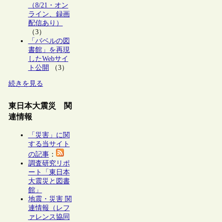
（8/21・オン
ライン、録画
配信あり）
（3）
「バベルの図
書館」を再現
したWebサイ
ト公開
（3）
続きを見る
東日本大震災 関
連情報
「災害」に関
する当サイト
の記事
：
調査研究リポ
ート「東日本
大震災と図書
館」
地震・災害 関
連情報（レフ
ァレンス協同