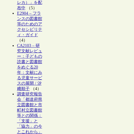
レカ）」を配
布中
（5）
E2904 – フラ
ンスの図書館
等のためのア
クセシビリテ
ィ・ガイド
（4）
CA2103 – 研
究文献レビュ
ー：子どもの
読書と図書館
をめぐる20
年：文献にみ
る児童サービ
スの展開 / 汐
﨑順子
（4）
調査研究報告
会「都道府県
立図書館と市
町村立図書館
等との関係：
「支援」と
「協力」の今
とこれから」