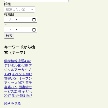
館種
検索したい館種を選択してください
投稿日
～
検索
キーワードから検
索（テーマ）
学術情報流通
4348
デジタル化
4098
デ
ジタルアーカイブ
3349
イベント
3012
災害
2754
オープン
アクセス
2678
電子
書籍
2227
図書館サ
ービス
2178
子ども
2017
学術情報
1947
続きを見る