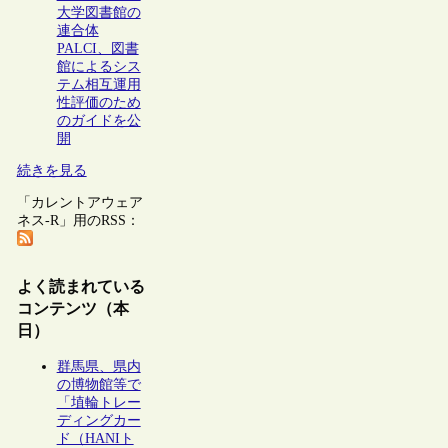
大学図書館の
連合体
PALCI、図書
館によるシス
テム相互運用
性評価のため
のガイドを公
開
続きを見る
「カレントアウェア
ネス-R」用のRSS：
よく読まれている
コンテンツ（本
日）
群馬県、県内
の博物館等で
「埴輪トレー
ディングカー
ド（HANIト