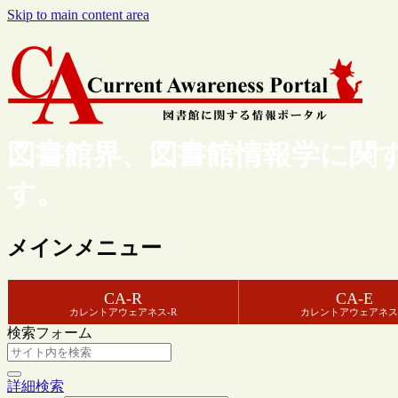
Skip to main content area
図書館界、図書館情報学に関
す。
メインメニュー
CA-R
CA-E
カレントアウェアネス-R
カレントアウェアネス
検索フォーム
詳細検索