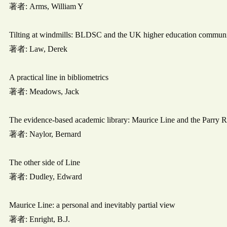
著者: Arms, William Y
Tilting at windmills: BLDSC and the UK higher education commun
著者: Law, Derek
A practical line in bibliometrics
著者: Meadows, Jack
The evidence-based academic library: Maurice Line and the Parry R
著者: Naylor, Bernard
The other side of Line
著者: Dudley, Edward
Maurice Line: a personal and inevitably partial view
著者: Enright, B.J.