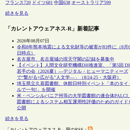
フランス
720
ドイツ
681
中国
638
オーストラリア
599
続きを見る
「カレントアウェアネス-R」新着記事
2026年08月07日
令和8年熊本地震による文化財等の被害が83件に（8月
日時点）
名古屋市、名古屋城の現天守閣の記録を募集中
【イベント】人間文化研究機構DH推進室、「第5回 D
若手の会（2026夏）―デジタル・ヒューマニティーズ
で“繋がる×広がる”人文学―」（8/24-25・大阪府）
埼玉県立久喜図書館、休館日特別イベント「本のタイ
ルで一句!」を開催
米・ペンシルバニア州等の大学図書館の連合体PALCI
図書館によるシステム相互運用性評価のためのガイド
公開
続きを見る
「カレントアウェアネス-R」用のRSS：