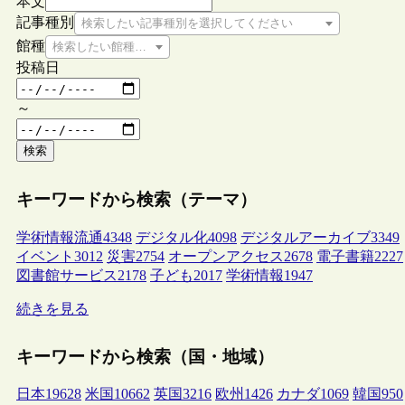
本文
記事種別
検索したい記事種別を選択してください
館種
検索したい館種を選択してください
投稿日
～
検索
キーワードから検索（テーマ）
学術情報流通
4348
デジタル化
4098
デジタルアーカイブ
3349
イベント
3012
災害
2754
オープンアクセス
2678
電子書籍
2227
図書館サービス
2178
子ども
2017
学術情報
1947
続きを見る
キーワードから検索（国・地域）
日本
19628
米国
10662
英国
3216
欧州
1426
カナダ
1069
韓国
950