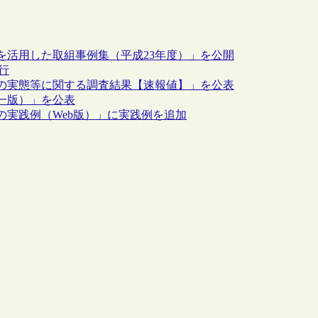
を活用した取組事例集（平成23年度）」を公開
盛行
化の実態等に関する調査結果【速報値】」を公表
一版）」を公表
実践例（Web版）」に実践例を追加