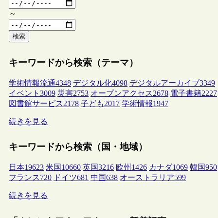
～
検索
キーワードから検索（テーマ）
学術情報流通
4348
デジタル化
4098
デジタルアーカイブ
3349
イベント
3009
災害
2753
オープンアクセス
2678
電子書籍
2227
図書館サービス
2178
子ども
2017
学術情報
1947
続きを見る
キーワードから検索（国・地域）
日本
19623
米国
10660
英国
3216
欧州
1426
カナダ
1069
韓国
950
フランス
720
ドイツ
681
中国
638
オーストラリア
599
続きを見る