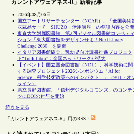
「カレントアウェアネス-R」新着記事
2026年08月06日
国立アートリサーチセンター（NCAR）、「全国美術
収蔵品サーチ「SHŪZŌ」活用講座」の鼎談内容を公
東京大学附属図書館、第2回デジタル図書館コンペテ
ション「東大図書館をデザインせよ！Next Library
Challenge 2030」を開催
イタリア図書館協会、乳幼児向け読書推進プロジェク
ト“TuttInLibro”：全国ネットワークが拡大
【イベント】国立国会図書館（NDL）、科学技術に関
する調査プロジェクト2026シンポジウム「AI for
Science―科学技術政策へのインパクト―」（9/11・オ
ライン）
県立長野図書館、「信州デジタルコモンズ」のコンテ
ツにDOIの付与を開始
続きを見る
「カレントアウェアネス-R」用のRSS：