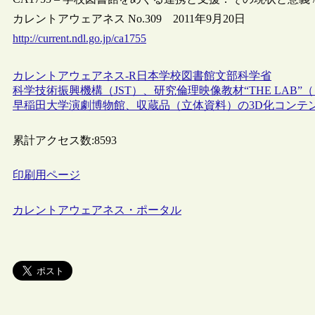
カレントアウェアネス No.309 2011年9月20日
http://current.ndl.go.jp/ca1755
カレントアウェアネス-R
日本
学校図書館
文部科学省
科学技術振興機構（JST）、研究倫理映像教材“THE LAB”
早稲田大学演劇博物館、収蔵品（立体資料）の3D化コンテ
累計アクセス数:
8593
印刷用ページ
カレントアウェアネス・ポータル