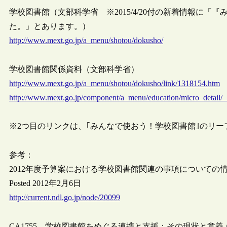
学校図書館（文部科学省 ※2015/4/20付の新着情報に
た。」とあります。）
http://www.mext.go.jp/a_menu/shotou/dokusho/
学校図書館関係資料（文部科学省）
http://www.mext.go.jp/a_menu/shotou/dokusho/link/1318154.htm
http://www.mext.go.jp/component/a_menu/education/micro_detail/__
※2つ目のリンクは、｢みんなで使おう！学校図書館｣のリー
参考：
2012年度予算案における学校図書館関連の事項についての
Posted 2012年2月6日
http://current.ndl.go.jp/node/20099
CA1755 – 学校図書館をめぐる連携と支援：その現状と意義 