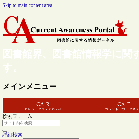
Skip to main content area
図書館界、図書館情報学に関
す。
メインメニュー
CA-R
CA-E
カレントアウェアネス-R
カレントアウェアネス
検索フォーム
詳細検索