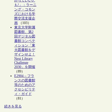
かっていいと
も!」：ラーニ
ング・コモン
ズにおける学
際交流支援企
画
（103）
東京大学附属
図書館、第2
回デジタル図
書館コンペテ
ィション「東
大図書館をデ
ザインせよ！
Next Library
Challenge
2030」を開催
（89）
E2904 – フラ
ンスの図書館
等のためのア
クセシビリテ
ィ・ガイド
（81）
続きを見る