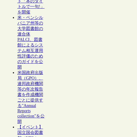
ト「本のタイ
トルで一句!」
を開催
米・ペンシル
バニア州等の
大学図書館の
連合体
PALCI、図書
館によるシス
テム相互運用
性評価のため
のガイドを公
開
米国政府出版
局（GPO）、
連邦政府機関
等の年次報告
書を作成機関
ごとに提供す
る“Annual
Reports
collection”を公
開
【イベント】
国立国会図書