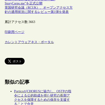
StoryCorps.me”を正式公開
英国研究会議（RCUK）、オープンアクセス方
針の適用状況に関するレビュー第1弾を発表
累計アクセス数:
3663
印刷用ページ
カレントアウェアネス・ポータル
類似の記事
PorticoがCHORUSに協力し、OSTPの指
令による公的助成を得た研究の長期ア
クセスを保障するための保存を支援す
ることで合意