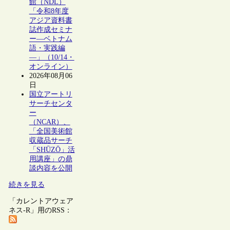
館（NDL）
「令和8年度
アジア資料書
誌作成セミナ
ー―ベトナム
語・実践編
―」（10/14・
オンライン）
2026年08月06
日
国立アートリ
サーチセンタ
ー
（NCAR）、
「全国美術館
収蔵品サーチ
「SHŪZŌ」活
用講座」の鼎
談内容を公開
続きを見る
「カレントアウェア
ネス-R」用のRSS：