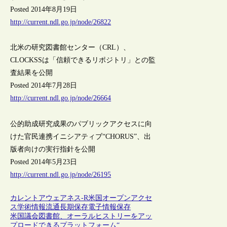
Posted 2014年8月19日
http://current.ndl.go.jp/node/26822
北米の研究図書館センター（CRL）、
CLOCKSSは「信頼できるリポジトリ」との監
査結果を公開
Posted 2014年7月28日
http://current.ndl.go.jp/node/26664
公的助成研究成果のパブリックアクセスに向
けた官民連携イニシアティブ“CHORUS”、出
版者向けの実行指針を公開
Posted 2014年5月23日
http://current.ndl.go.jp/node/26195
カレントアウェアネス-R
米国
オープンアクセ
ス
学術情報流通
長期保存
電子情報保存
米国議会図書館、オーラルヒストリーをアッ
プロードできるプラットフォーム“