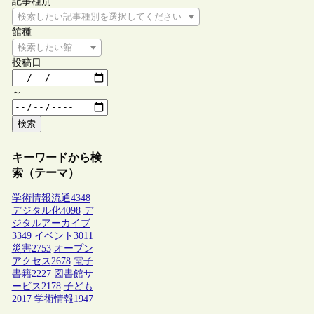
記事種別
検索したい記事種別を選択してください
館種
検索したい館種を選択してください
投稿日
～
検索
キーワードから検
索（テーマ）
学術情報流通
4348
デジタル化
4098
デ
ジタルアーカイブ
3349
イベント
3011
災害
2753
オープン
アクセス
2678
電子
書籍
2227
図書館サ
ービス
2178
子ども
2017
学術情報
1947