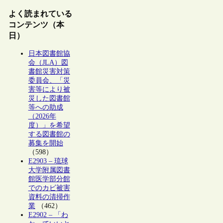
よく読まれている
コンテンツ（本
日）
日本図書館協
会（JLA）図
書館災害対策
委員会、「災
害等により被
災した図書館
等への助成
（2026年
度）」を希望
する図書館の
募集を開始
（598）
E2903 – 琉球
大学附属図書
館医学部分館
でのカビ被害
資料の清掃作
業
（462）
E2902 – 「わ