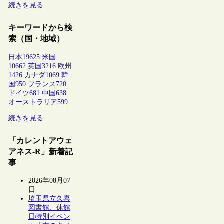
続きを見る
キーワードから検
索（国・地域）
日本
19625
米国
10662
英国
3216
欧州
1426
カナダ
1069
韓
国
950
フランス
720
ドイツ
681
中国
638
オーストラリア
599
続きを見る
「カレントアウェ
アネス-R」新着記
事
2026年08月07
日
埼玉県立久喜
図書館、休館
日特別イベン