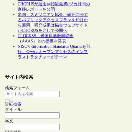
CHORUSが運用開始後最初の8カ月間の
進捗レポートを公開
米国・スミソニアン協会、研究に関す
るパブリックアクセスプランを10月か
ら適用 研究成果は協会ウェブサイト
かCHORUSを介して公開へ
CLOCKSS、米国科学振興協会
（AAAS）との提携を発表
NISOがInformation Standards Quarterly刊
行、今号はオープンアクセスのインフ
ラストラクチャーがテーマ
サイト内検索
検索フォーム
詳細検索
タイトル
本文