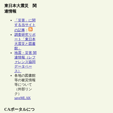
東日本大震災 関
連情報
「災害」に関
する当サイト
の記事
：
調査研究リポ
ート「東日本
大震災と図書
館」
地震・災害 関
連情報（レフ
ァレンス協同
データベー
ス）
各地の図書館
等の被災情報
等について
（外部リン
ク）
saveMLAK
CAポータルにつ