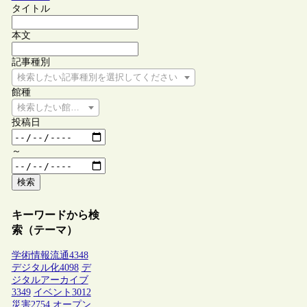
タイトル
本文
記事種別
検索したい記事種別を選択してください
館種
検索したい館種を選択してください
投稿日
～
検索
キーワードから検
索（テーマ）
学術情報流通
4348
デジタル化
4098
デ
ジタルアーカイブ
3349
イベント
3012
災害
2754
オープン