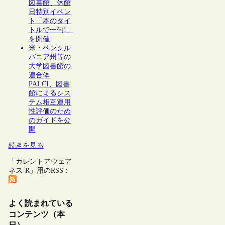
図書館、休館
日特別イベン
ト「本のタイ
トルで一句!」
を開催
米・ペンシル
バニア州等の
大学図書館の
連合体
PALCI、図書
館によるシス
テム相互運用
性評価のため
のガイドを公
開
続きを見る
「カレントアウェア
ネス-R」用のRSS：
よく読まれている
コンテンツ（本