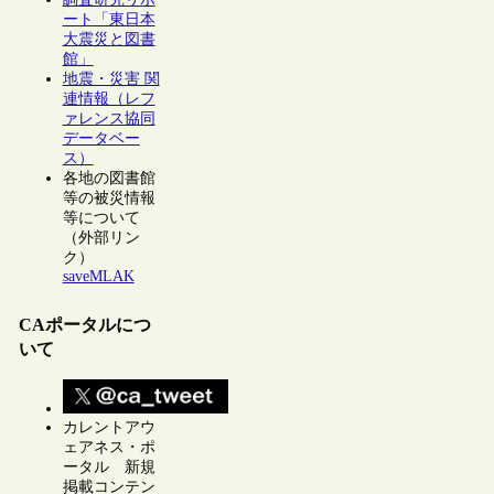
ート「東日本
大震災と図書
館」
地震・災害 関
連情報（レフ
ァレンス協同
データベー
ス）
各地の図書館
等の被災情報
等について
（外部リン
ク）
saveMLAK
CAポータルにつ
いて
カレントアウ
ェアネス・ポ
ータル 新規
掲載コンテン