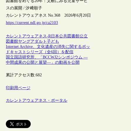
図書館をめぐる20年：文献にみる児童サービ
スの展開 / 汐﨑順子
カレントアウェアネス No.368 2026年6月20日
https://current.ndl.go.jp/ca2103
カレントアウェアネス-R
日本
公共図書館
公立
図書館
ヤングアダルト
子ども
Internet Archive、文化遺産の消失に関するポッ
ドキャストシリーズ（全6回）を配信
国立国語研究所、「BCCWJ2シンポジウム ―
中間成果の公開と展望―」の動画を公開
累計アクセス数:
682
印刷用ページ
カレントアウェアネス・ポータル