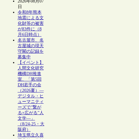
2026年08月07
日
令和8年熊本
地震による文
化財等の被害
が83件に（8
月6日時点）
名古屋市、名
古屋城の現天
守閣の記録を
募集中
【イベント】
人間文化研究
機構DH推進
室、「第5回
DH若手の会
（2026夏）―
デジタル・ヒ
ューマニティ
ーズで“繋が
る×広がる”人
文学―」
（8/24-25・大
阪府）
埼玉県立久喜