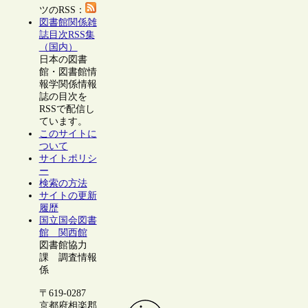
ツのRSS：
図書館関係雑
誌目次RSS集
（国内）
日本の図書
館・図書館情
報学関係情報
誌の目次を
RSSで配信し
ています。
このサイトに
ついて
サイトポリシ
ー
検索の方法
サイトの更新
履歴
国立国会図書
館 関西館
図書館協力
課 調査情報
係
〒619-0287
京都府相楽郡