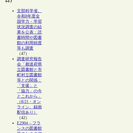
日）
文部科学省、
令和8年度全
国学力・学習
状況調査の結
果を公表：読
書時間や図書
館の利用頻度
等も調査
（47）
調査研究報告
会「都道府県
立図書館と市
町村立図書館
等との関係：
「支援」と
「協力」の今
とこれから」
（8/21・オン
ライン、録画
配信あり）
（42）
E2904 – フラ
ンスの図書館