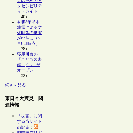
等のためのア
クセシビリテ
ィ・ガイド
（40）
令和8年熊本
地震による文
化財等の被害
が83件に（8
月6日時点）
（38）
寝屋川市の
「こども図書
館＋plus」が
オープン
（32）
続きを見る
東日本大震災 関
連情報
「災害」に関
する当サイト
の記事
：
調査研究リポ