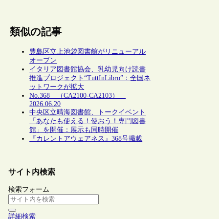
類似の記事
豊島区立上池袋図書館がリニューアル
オープン
イタリア図書館協会、乳幼児向け読書
推進プロジェクト“TuttInLibro”：全国ネ
ットワークが拡大
No.368 （CA2100-CA2103）
2026.06.20
中央区立晴海図書館、トークイベント
「あなたも使える！使おう！専門図書
館」を開催：展示も同時開催
『カレントアウェアネス』368号掲載
サイト内検索
検索フォーム
詳細検索