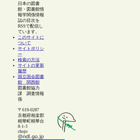
日本の図書
館・図書館情
報学関係情報
誌の目次を
RSSで配信し
ています。
このサイトに
ついて
サイトポリシ
ー
検索の方法
サイトの更新
履歴
国立国会図書
館 関西館
図書館協力
課 調査情報
係
〒619-0287
京都府相楽郡
精華町精華台
8-1-3
chojo