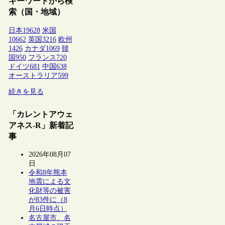
キーワードから検
索（国・地域）
日本
19628
米国
10662
英国
3216
欧州
1426
カナダ
1069
韓
国
950
フランス
720
ドイツ
681
中国
638
オーストラリア
599
続きを見る
「カレントアウェ
アネス-R」新着記
事
2026年08月07
日
令和8年熊本
地震による文
化財等の被害
が83件に（8
月6日時点）
名古屋市、名