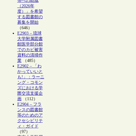
等への助成
（2026年
度）」を希望
する図書館の
募集を開始
（646）
E2903 – 琉球
大学附属図書
館医学部分館
でのカビ被害
資料の清掃作
業
（485）
E2902 – 「わ
かっていいと
も!」：ラーニ
ング・コモン
ズにおける学
際交流支援企
画
（112）
E2904 – フラ
ンスの図書館
等のためのア
クセシビリテ
ィ・ガイド
（97）