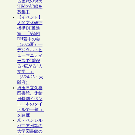
古屋城の現天
守閣の記録を
募集中
【イベント】
人間文化研究
機構DH推進
室、「第5回
DH若手の会
（2026夏）―
デジタル・ヒ
ューマニティ
ーズで“繋が
る×広がる”人
文学―」
（8/24-25・大
阪府）
埼玉県立久喜
図書館、休館
日特別イベン
ト「本のタイ
トルで一句!」
を開催
米・ペンシル
バニア州等の
大学図書館の