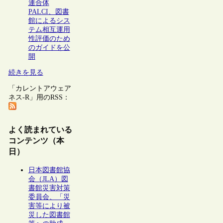
連合体
PALCI、図書
館によるシス
テム相互運用
性評価のため
のガイドを公
開
続きを見る
「カレントアウェア
ネス-R」用のRSS：
よく読まれている
コンテンツ（本
日）
日本図書館協
会（JLA）図
書館災害対策
委員会、「災
害等により被
災した図書館