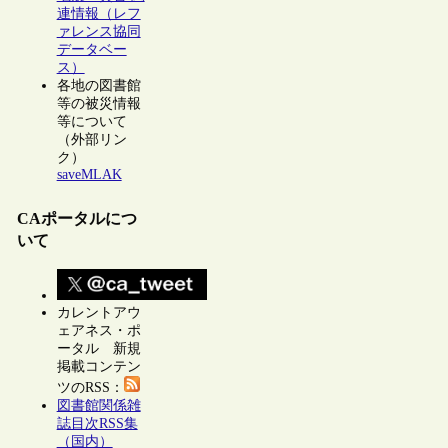
連情報（レフ
ァレンス協同
データベー
ス）
各地の図書館
等の被災情報
等について
（外部リン
ク）
saveMLAK
CAポータルにつ
いて
カレントアウ
ェアネス・ポ
ータル 新規
掲載コンテン
ツのRSS：
図書館関係雑
誌目次RSS集
（国内）