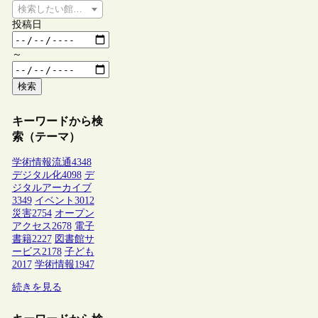
検索したい館種を選択してください
投稿日
～
検索
キーワードから検
索（テーマ）
学術情報流通
4348
デジタル化
4098
デ
ジタルアーカイブ
3349
イベント
3012
災害
2754
オープン
アクセス
2678
電子
書籍
2227
図書館サ
ービス
2178
子ども
2017
学術情報
1947
続きを見る