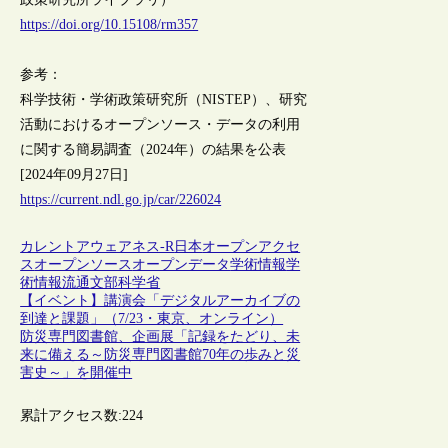
https://doi.org/10.15108/rm357
参考：
科学技術・学術政策研究所（NISTEP）、研究
活動におけるオープンソース・データの利用
に関する簡易調査（2024年）の結果を公表
[2024年09月27日]
https://current.ndl.go.jp/car/226024
カレントアウェアネス-R
日本
オープンアクセ
ス
オープンソース
オープンデータ
学術情報
学
術情報流通
文部科学省
【イベント】講演会「デジタルアーカイブの
到達と課題」（7/23・東京、オンライン）
防災専門図書館、企画展「記録をたどり、未
来に備える～防災専門図書館70年の歩みと災
害史～」を開催中
累計アクセス数:
224