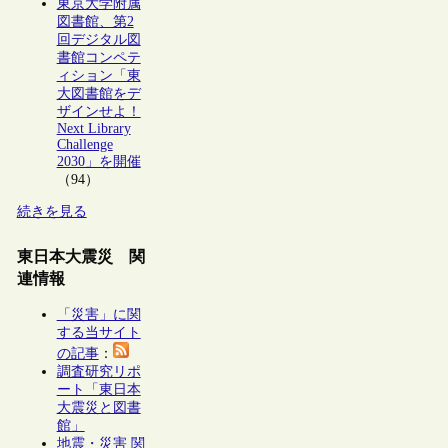
東京大学附属
図書館、第2
回デジタル図
書館コンペテ
ィション「東
大図書館をデ
ザインせよ！
Next Library
Challenge
2030」を開催
（94）
続きを見る
東日本大震災 関
連情報
「災害」に関
する当サイト
の記事
：
調査研究リポ
ート「東日本
大震災と図書
館」
地震・災害 関