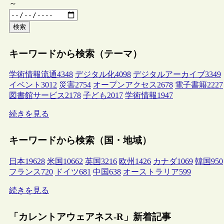
～
検索
キーワードから検索（テーマ）
学術情報流通
4348
デジタル化
4098
デジタルアーカイブ
3349
イベント
3012
災害
2754
オープンアクセス
2678
電子書籍
2227
図書館サービス
2178
子ども
2017
学術情報
1947
続きを見る
キーワードから検索（国・地域）
日本
19628
米国
10662
英国
3216
欧州
1426
カナダ
1069
韓国
950
フランス
720
ドイツ
681
中国
638
オーストラリア
599
続きを見る
「カレントアウェアネス-R」新着記事