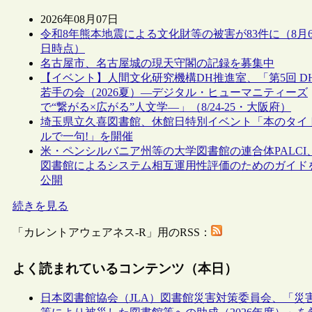
2026年08月07日
令和8年熊本地震による文化財等の被害が83件に（8月
日時点）
名古屋市、名古屋城の現天守閣の記録を募集中
【イベント】人間文化研究機構DH推進室、「第5回 D
若手の会（2026夏）―デジタル・ヒューマニティーズ
で“繋がる×広がる”人文学―」（8/24-25・大阪府）
埼玉県立久喜図書館、休館日特別イベント「本のタイ
ルで一句!」を開催
米・ペンシルバニア州等の大学図書館の連合体PALCI
図書館によるシステム相互運用性評価のためのガイド
公開
続きを見る
「カレントアウェアネス-R」用のRSS：
よく読まれているコンテンツ（本日）
日本図書館協会（JLA）図書館災害対策委員会、「災