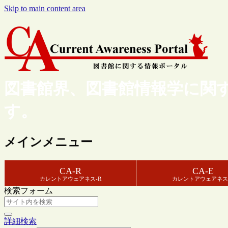
Skip to main content area
図書館界、図書館情報学に関
す。
メインメニュー
CA-R
CA-E
カレントアウェアネス-R
カレントアウェアネス
検索フォーム
詳細検索