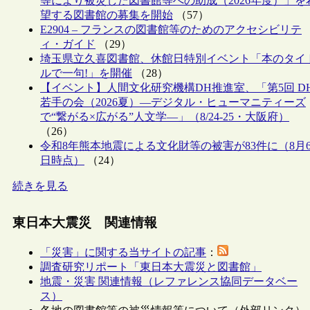
等により被災した図書館等への助成（2026年度）」を
望する図書館の募集を開始
（57）
E2904 – フランスの図書館等のためのアクセシビリテ
ィ・ガイド
（29）
埼玉県立久喜図書館、休館日特別イベント「本のタイ
ルで一句!」を開催
（28）
【イベント】人間文化研究機構DH推進室、「第5回 D
若手の会（2026夏）―デジタル・ヒューマニティーズ
で“繋がる×広がる”人文学―」（8/24-25・大阪府）
（26）
令和8年熊本地震による文化財等の被害が83件に（8月
日時点）
（24）
続きを見る
東日本大震災 関連情報
「災害」に関する当サイトの記事
：
調査研究リポート「東日本大震災と図書館」
地震・災害 関連情報（レファレンス協同データベー
ス）