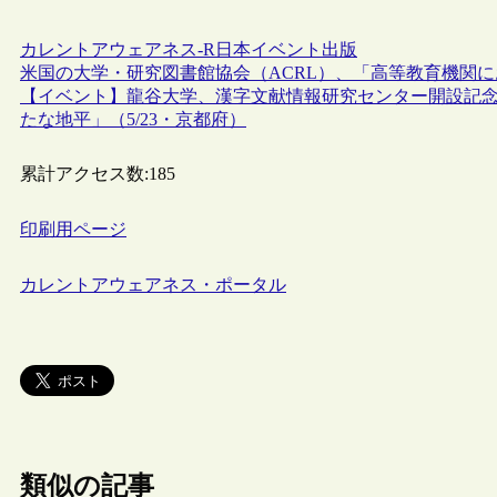
カレントアウェアネス-R
日本
イベント
出版
米国の大学・研究図書館協会（ACRL）、「高等教育機関に
【イベント】龍谷大学、漢字文献情報研究センター開設記
たな地平」（5/23・京都府）
累計アクセス数:
185
印刷用ページ
カレントアウェアネス・ポータル
類似の記事