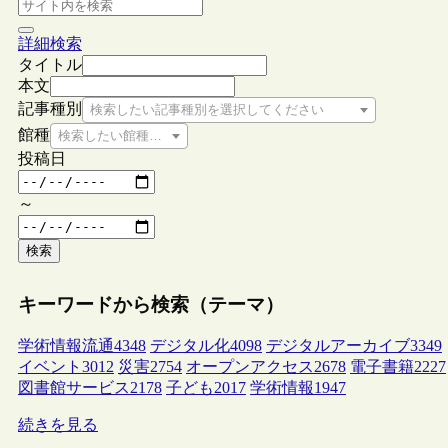
詳細検索
タイトル
本文
記事種別
検索したい記事種別を選択してください
館種
検索したい館種を選択してください
投稿日
～
検索
キーワードから検索（テーマ）
学術情報流通
4348
デジタル化
4098
デジタルアーカイブ
3349
イベント
3012
災害
2754
オープンアクセス
2678
電子書籍
2227
図書館サービス
2178
子ども
2017
学術情報
1947
続きを見る