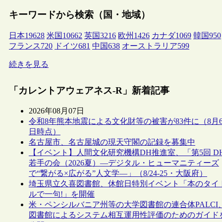
キーワードから検索（国・地域）
日本
19628
米国
10662
英国
3216
欧州
1426
カナダ
1069
韓国
950
フランス
720
ドイツ
681
中国
638
オーストラリア
599
続きを見る
「カレントアウェアネス-R」新着記事
2026年08月07日
令和8年熊本地震による文化財等の被害が83件に（8月
日時点）
名古屋市、名古屋城の現天守閣の記録を募集中
【イベント】人間文化研究機構DH推進室、「第5回 D
若手の会（2026夏）―デジタル・ヒューマニティーズ
で“繋がる×広がる”人文学―」（8/24-25・大阪府）
埼玉県立久喜図書館、休館日特別イベント「本のタイ
ルで一句!」を開催
米・ペンシルバニア州等の大学図書館の連合体PALCI
図書館によるシステム相互運用性評価のためのガイド