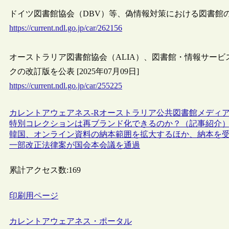
ドイツ図書館協会（DBV）等、偽情報対策における図書館の重要
https://current.ndl.go.jp/car/262156
オーストラリア図書館協会（ALIA）、図書館・情報サー
クの改訂版を公表 [2025年07月09日]
https://current.ndl.go.jp/car/255225
カレントアウェアネス-R
オーストラリア
公共図書館
メディ
特別コレクションは再ブランド化できるのか？（記事紹介
韓国、オンライン資料の納本範囲を拡大するほか、納本を
一部改正法律案が国会本会議を通過
累計アクセス数:
169
印刷用ページ
カレントアウェアネス・ポータル