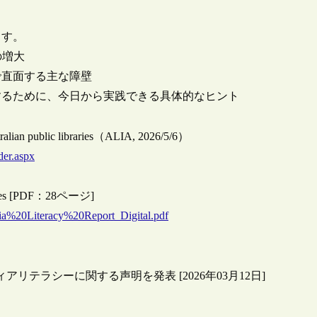
ます。
の増大
で直面する主な障壁
するために、今日から実践できる具体的なヒント
tralian public libraries（ALIA, 2026/5/6）
der.aspx
libraries [PDF：28ページ]
edia%20Literacy%20Report_Digital.pdf
リテラシーに関する声明を発表 [2026年03月12日]