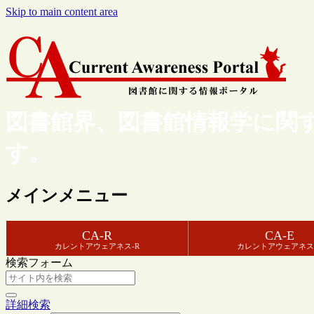
Skip to main content area
図書館界、図書館情報学に関
す。
メインメニュー
CA-R
CA-E
カレントアウェアネス-R
カレントアウェアネス
検索フォーム
詳細検索