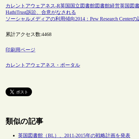
カレントアウェアネス-R
英国
国立図書館
図書館経営
英国図書
HathiTrust訴訟、合意がなされる
ソーシャルメディアの利用傾向2014：Pew Research Cent
累計アクセス数:
4468
印刷用ページ
カレントアウェアネス・ポータル
類似の記事
英国図書館（BL）、2011-2015年の戦略計画を発表