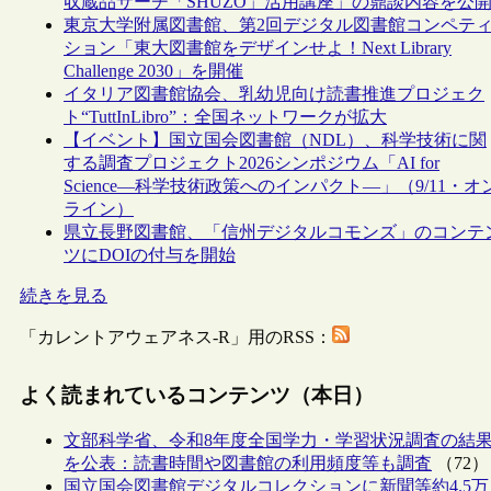
収蔵品サーチ「SHŪZŌ」活用講座」の鼎談内容を公
東京大学附属図書館、第2回デジタル図書館コンペテ
ション「東大図書館をデザインせよ！Next Library
Challenge 2030」を開催
イタリア図書館協会、乳幼児向け読書推進プロジェク
ト“TuttInLibro”：全国ネットワークが拡大
【イベント】国立国会図書館（NDL）、科学技術に関
する調査プロジェクト2026シンポジウム「AI for
Science―科学技術政策へのインパクト―」（9/11・オ
ライン）
県立長野図書館、「信州デジタルコモンズ」のコンテ
ツにDOIの付与を開始
続きを見る
「カレントアウェアネス-R」用のRSS：
よく読まれているコンテンツ（本日）
文部科学省、令和8年度全国学力・学習状況調査の結
を公表：読書時間や図書館の利用頻度等も調査
（72）
国立国会図書館デジタルコレクションに新聞等約4.5万