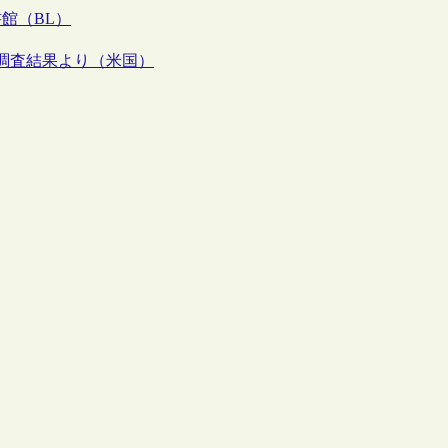
館（BL）
erの調査結果より（米国）