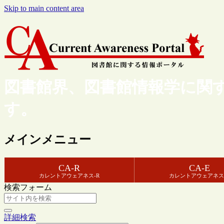
Skip to main content area
図書館界、図書館情報学に関
す。
メインメニュー
CA-R
CA-E
カレントアウェアネス-R
カレントアウェアネス
検索フォーム
詳細検索