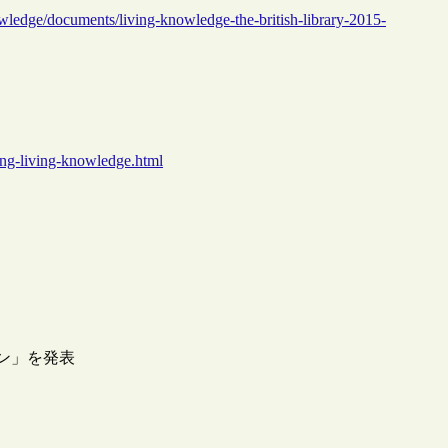
nowledge/documents/living-knowledge-the-british-library-2015-
hing-living-knowledge.html
ョン」を発表