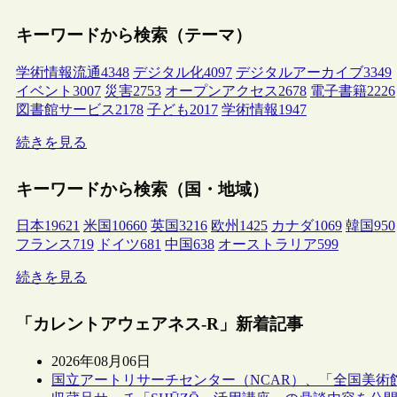
キーワードから検索（テーマ）
学術情報流通
4348
デジタル化
4097
デジタルアーカイブ
3349
イベント
3007
災害
2753
オープンアクセス
2678
電子書籍
2226
図書館サービス
2178
子ども
2017
学術情報
1947
続きを見る
キーワードから検索（国・地域）
日本
19621
米国
10660
英国
3216
欧州
1425
カナダ
1069
韓国
950
フランス
719
ドイツ
681
中国
638
オーストラリア
599
続きを見る
「カレントアウェアネス-R」新着記事
2026年08月06日
国立アートリサーチセンター（NCAR）、「全国美術