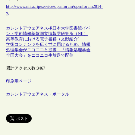
http://www.nii.ac.jp/service/openforum/openforum2014-
2/
カレントアウェアネス-R
日本
大学図書館
イベ
ント
学術情報基盤
国立情報学研究所（NII）
高等教育における電子書籍（文献紹介）
学術コンテンツを広く世に届けるため、情報
処理学会がニコニコと提携 「情報処理学会
全国大会」をニコニコ生放送で配信
累計アクセス数:
3467
印刷用ページ
カレントアウェアネス・ポータル