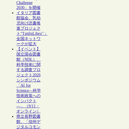
Challenge
2030」を開催
イタリア図書
館協会、乳幼
児向け読書推
進プロジェク
ト“TuttInLibro”：
全国ネットワ
ークが拡大
【イベント】
国立国会図書
館（NDL）、
科学技術に関
する調査プロ
ジェクト2026
シンポジウム
「AI for
Science―科学
技術政策への
インパクト
―」（9/11・
オンライン）
県立長野図書
館、「信州デ
ジタルコモン