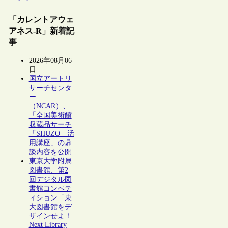
「カレントアウェ
アネス-R」新着記
事
2026年08月06
日
国立アートリ
サーチセンタ
ー
（NCAR）、
「全国美術館
収蔵品サーチ
「SHŪZŌ」活
用講座」の鼎
談内容を公開
東京大学附属
図書館、第2
回デジタル図
書館コンペテ
ィション「東
大図書館をデ
ザインせよ！
Next Library