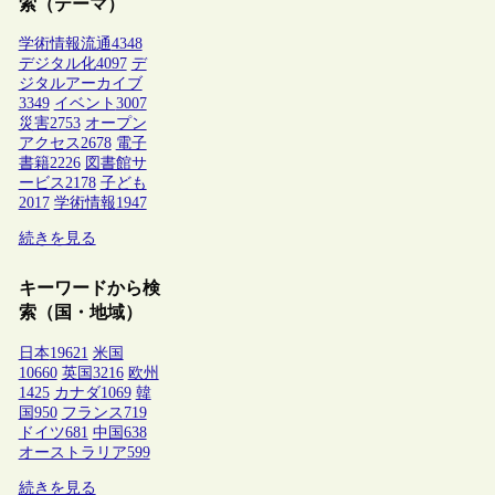
索（テーマ）
学術情報流通
4348
デジタル化
4097
デ
ジタルアーカイブ
3349
イベント
3007
災害
2753
オープン
アクセス
2678
電子
書籍
2226
図書館サ
ービス
2178
子ども
2017
学術情報
1947
続きを見る
キーワードから検
索（国・地域）
日本
19621
米国
10660
英国
3216
欧州
1425
カナダ
1069
韓
国
950
フランス
719
ドイツ
681
中国
638
オーストラリア
599
続きを見る