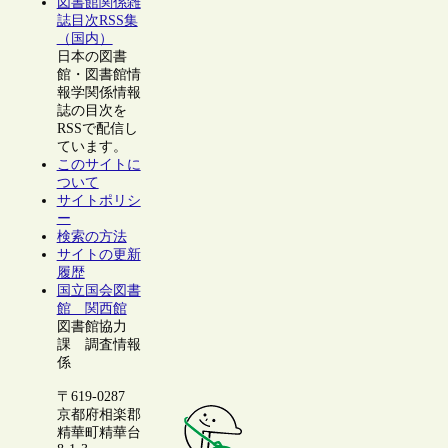
図書館関係雑
誌目次RSS集
（国内）
日本の図書
館・図書館情
報学関係情報
誌の目次を
RSSで配信し
ています。
このサイトに
ついて
サイトポリシ
ー
検索の方法
サイトの更新
履歴
国立国会図書
館 関西館
図書館協力
課 調査情報
係
〒619-0287
京都府相楽郡
精華町精華台