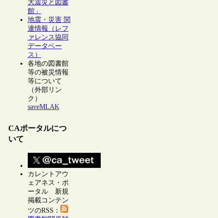
大震災と図書
館」
地震・災害 関
連情報（レフ
ァレンス協同
データベー
ス）
各地の図書館
等の被災情報
等について
（外部リン
ク）
saveMLAK
CAポータルにつ
いて
カレントアウ
ェアネス・ポ
ータル 新規
掲載コンテン
ツのRSS：