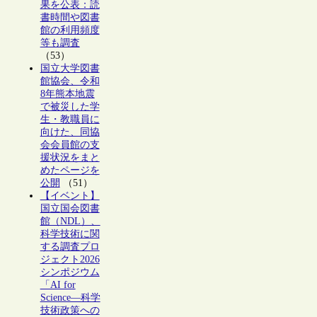
果を公表：読
書時間や図書
館の利用頻度
等も調査
（53）
国立大学図書
館協会、令和
8年熊本地震
で被災した学
生・教職員に
向けた、同協
会会員館の支
援状況をまと
めたページを
公開
（51）
【イベント】
国立国会図書
館（NDL）、
科学技術に関
する調査プロ
ジェクト2026
シンポジウム
「AI for
Science―科学
技術政策への