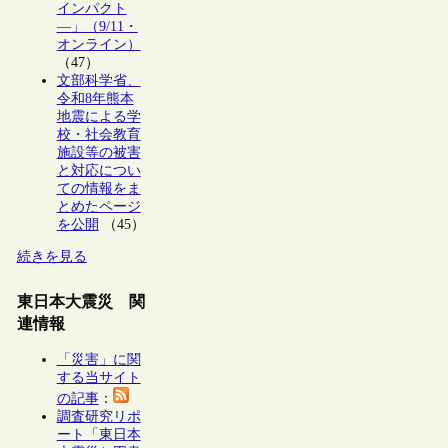
インパクト
―」（9/11・
オンライン）
（47）
文部科学省、
令和8年熊本
地震による学
校・社会教育
施設等の被害
と対応につい
ての情報をま
とめたページ
を公開
（45）
続きを見る
東日本大震災 関
連情報
「災害」に関
する当サイト
の記事
：
調査研究リポ
ート「東日本