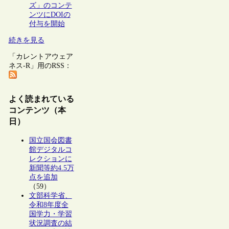
ズ」のコンテ
ンツにDOIの
付与を開始
続きを見る
「カレントアウェア
ネス-R」用のRSS：
よく読まれている
コンテンツ（本
日）
国立国会図書
館デジタルコ
レクションに
新聞等約4.5万
点を追加
（59）
文部科学省、
令和8年度全
国学力・学習
状況調査の結