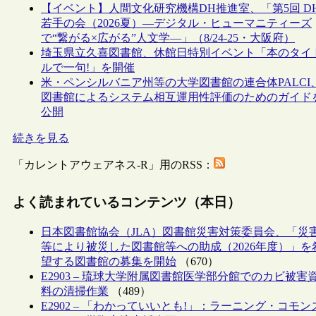
【イベント】人間文化研究機構DH推進室、「第5回 D
若手の会（2026夏）―デジタル・ヒューマニティーズ
で“繋がる×広がる”人文学―」（8/24-25・大阪府）
埼玉県立久喜図書館、休館日特別イベント「本のタイ
ルで一句!」を開催
米・ペンシルバニア州等の大学図書館の連合体PALCI
図書館によるシステム相互運用性評価のためのガイド
公開
続きを見る
「カレントアウェアネス-R」用のRSS：
よく読まれているコンテンツ（本日）
日本図書館協会（JLA）図書館災害対策委員会、「災
等により被災した図書館等への助成（2026年度）」を
望する図書館の募集を開始
（670）
E2903 – 琉球大学附属図書館医学部分館でのカビ被害
料の清掃作業
（489）
E2902 – 「わかっていいとも!」：ラーニング・コモン