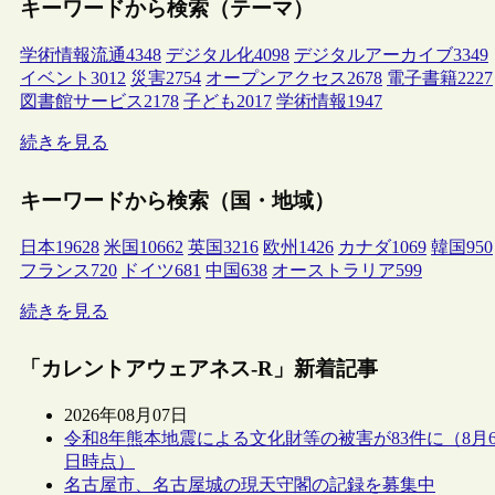
キーワードから検索（テーマ）
学術情報流通
4348
デジタル化
4098
デジタルアーカイブ
3349
イベント
3012
災害
2754
オープンアクセス
2678
電子書籍
2227
図書館サービス
2178
子ども
2017
学術情報
1947
続きを見る
キーワードから検索（国・地域）
日本
19628
米国
10662
英国
3216
欧州
1426
カナダ
1069
韓国
950
フランス
720
ドイツ
681
中国
638
オーストラリア
599
続きを見る
「カレントアウェアネス-R」新着記事
2026年08月07日
令和8年熊本地震による文化財等の被害が83件に（8月
日時点）
名古屋市、名古屋城の現天守閣の記録を募集中