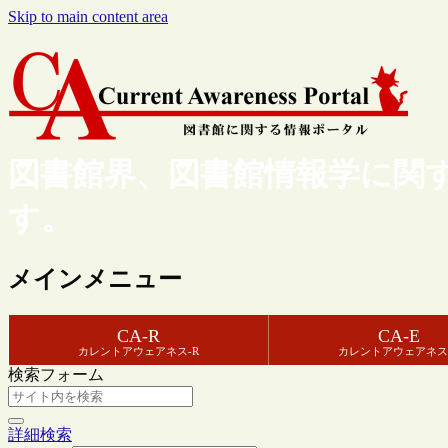
Skip to main content area
図書館界、図書館情報学に関
す。
メインメニュー
CA-R
CA-E
カレントアウェアネス-R
カレントアウェアネス
検索フォーム
詳細検索