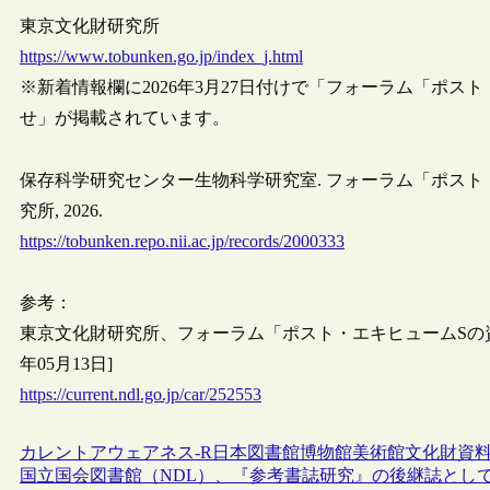
東京文化財研究所
https://www.tobunken.go.jp/index_j.html
※新着情報欄に2026年3月27日付けで「フォーラム「ポ
せ」が掲載されています。
保存科学研究センター生物科学研究室. フォーラム「ポスト
究所, 2026.
https://tobunken.repo.nii.ac.jp/records/2000333
参考：
東京文化財研究所、フォーラム「ポスト・エキヒュームSの資
年05月13日]
https://current.ndl.go.jp/car/252553
カレントアウェアネス-R
日本
図書館
博物館
美術館
文化財
資
国立国会図書館（NDL）、『参考書誌研究』の後継誌とし