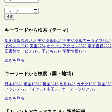
～
検索
キーワードから検索（テーマ）
学術情報流通
4348
デジタル化
4098
デジタルアーカイブ
3349
イベント
3012
災害
2754
オープンアクセス
2678
電子書籍
2227
図書館サービス
2178
子ども
2017
学術情報
1947
続きを見る
キーワードから検索（国・地域）
日本
19628
米国
10662
英国
3216
欧州
1426
カナダ
1069
韓国
950
フランス
720
ドイツ
681
中国
638
オーストラリア
599
続きを見る
「カレントアウェアネス-R」新着記事