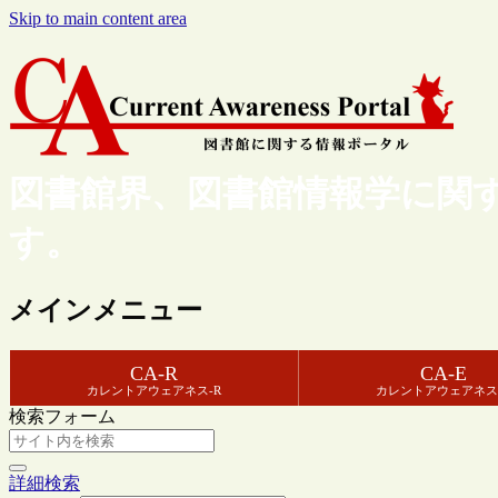
Skip to main content area
図書館界、図書館情報学に関
す。
メインメニュー
CA-R
CA-E
カレントアウェアネス-R
カレントアウェアネス
検索フォーム
詳細検索