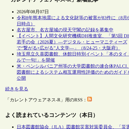
2026年08月07日
令和8年熊本地震による文化財等の被害が83件に（8月
日時点）
名古屋市、名古屋城の現天守閣の記録を募集中
【イベント】人間文化研究機構DH推進室、「第5回 D
若手の会（2026夏）―デジタル・ヒューマニティーズ
で“繋がる×広がる”人文学―」（8/24-25・大阪府）
埼玉県立久喜図書館、休館日特別イベント「本のタイ
ルで一句!」を開催
米・ペンシルバニア州等の大学図書館の連合体PALCI
図書館によるシステム相互運用性評価のためのガイド
公開
続きを見る
「カレントアウェアネス-R」用のRSS：
よく読まれているコンテンツ（本日）
日本図書館協会（JLA）図書館災害対策委員会、「災