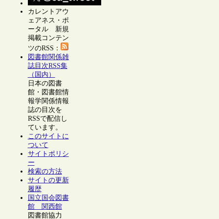
カレントアウ
ェアネス・ポ
ータル 新規
掲載コンテン
ツのRSS：
図書館関係雑
誌目次RSS集
（国内）
日本の図書
館・図書館情
報学関係情報
誌の目次を
RSSで配信し
ています。
このサイトに
ついて
サイトポリシ
ー
検索の方法
サイトの更新
履歴
国立国会図書
館 関西館
図書館協力