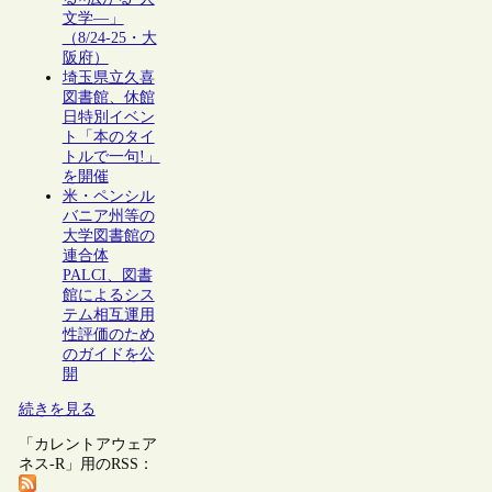
文学―」
（8/24-25・大
阪府）
埼玉県立久喜
図書館、休館
日特別イベン
ト「本のタイ
トルで一句!」
を開催
米・ペンシル
バニア州等の
大学図書館の
連合体
PALCI、図書
館によるシス
テム相互運用
性評価のため
のガイドを公
開
続きを見る
「カレントアウェア
ネス-R」用のRSS：