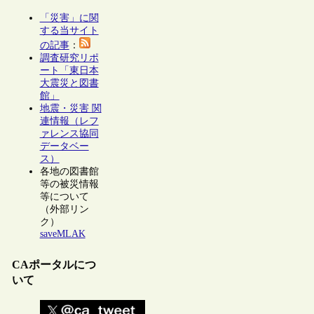
「災害」に関
する当サイト
の記事
：
調査研究リポ
ート「東日本
大震災と図書
館」
地震・災害 関
連情報（レフ
ァレンス協同
データベー
ス）
各地の図書館
等の被災情報
等について
（外部リン
ク）
saveMLAK
CAポータルにつ
いて