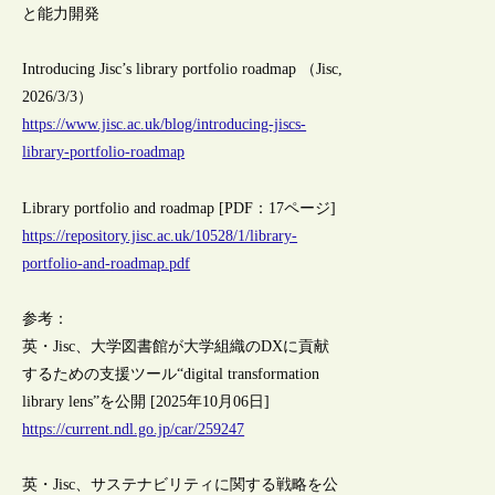
と能力開発
Introducing Jisc’s library portfolio roadmap （Jisc,
2026/3/3）
https://www.jisc.ac.uk/blog/introducing-jiscs-
library-portfolio-roadmap
Library portfolio and roadmap [PDF：17ページ]
https://repository.jisc.ac.uk/10528/1/library-
portfolio-and-roadmap.pdf
参考：
英・Jisc、大学図書館が大学組織のDXに貢献
するための支援ツール“digital transformation
library lens”を公開 [2025年10月06日]
https://current.ndl.go.jp/car/259247
英・Jisc、サステナビリティに関する戦略を公