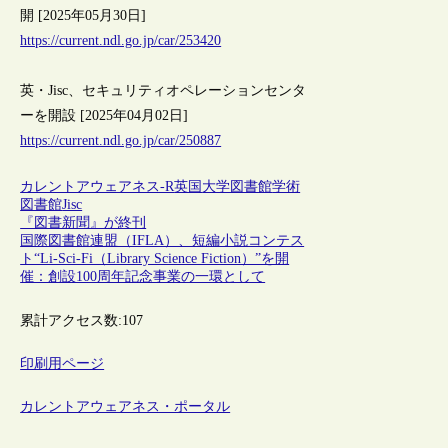
開 [2025年05月30日]
https://current.ndl.go.jp/car/253420
英・Jisc、セキュリティオペレーションセンタ
ーを開設 [2025年04月02日]
https://current.ndl.go.jp/car/250887
カレントアウェアネス-R
英国
大学図書館
学術
図書館
Jisc
『図書新聞』が終刊
国際図書館連盟（IFLA）、短編小説コンテス
ト“Li-Sci-Fi（Library Science Fiction）”を開
催：創設100周年記念事業の一環として
累計アクセス数:
107
印刷用ページ
カレントアウェアネス・ポータル