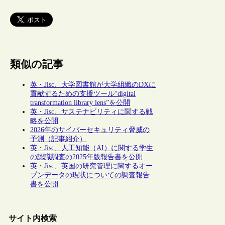
類似の記事
英・Jisc、大学図書館が大学組織のDXに
貢献するための支援ツール“digital
transformation library lens”を公開
英・Jisc、サステナビリティに関する戦
略を公開
2026年のサイバーセキュリティ脅威の
予測（記事紹介）
英・Jisc、人工知能（AI）に関する学生
の認識調査の2025年版報告書を公開
英・Jisc、英国の研究管理に関するオー
プンデータの現状についての調査報告
書を公開
サイト内検索