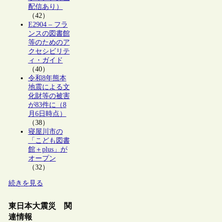
配信あり）
（42）
E2904 – フラ
ンスの図書館
等のためのア
クセシビリテ
ィ・ガイド
（40）
令和8年熊本
地震による文
化財等の被害
が83件に（8
月6日時点）
（38）
寝屋川市の
「こども図書
館＋plus」が
オープン
（32）
続きを見る
東日本大震災 関
連情報