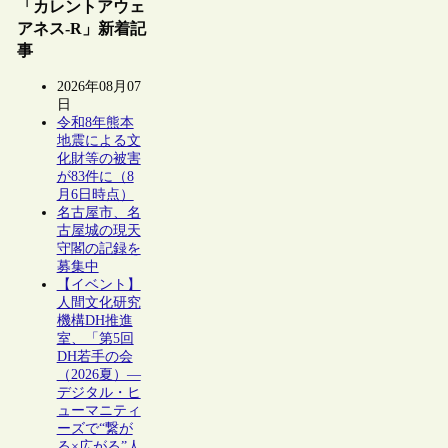
「カレントアウェ
アネス-R」新着記
事
2026年08月07
日
令和8年熊本
地震による文
化財等の被害
が83件に（8
月6日時点）
名古屋市、名
古屋城の現天
守閣の記録を
募集中
【イベント】
人間文化研究
機構DH推進
室、「第5回
DH若手の会
（2026夏）―
デジタル・ヒ
ューマニティ
ーズで“繋が
る×広がる”人