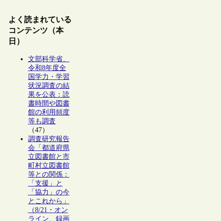
よく読まれている
コンテンツ（本
日）
文部科学省、
令和8年度全
国学力・学習
状況調査の結
果を公表：読
書時間や図書
館の利用頻度
等も調査
（47）
調査研究報告
会「都道府県
立図書館と市
町村立図書館
等との関係：
「支援」と
「協力」の今
とこれから」
（8/21・オン
ライン、録画