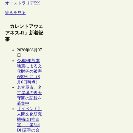
オーストラリア
599
続きを見る
「カレントアウェ
アネス-R」新着記
事
2026年08月07
日
令和8年熊本
地震による文
化財等の被害
が83件に（8
月6日時点）
名古屋市、名
古屋城の現天
守閣の記録を
募集中
【イベント】
人間文化研究
機構DH推進
室、「第5回
DH若手の会