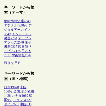
キーワードから検
索（テーマ）
学術情報流通
4348
デジタル化
4098
デ
ジタルアーカイブ
3349
イベント
3012
災害
2754
オープン
アクセス
2678
電子
書籍
2227
図書館サ
ービス
2178
子ども
2017
学術情報
1947
続きを見る
キーワードから検
索（国・地域）
日本
19628
米国
10662
英国
3216
欧州
1426
カナダ
1069
韓
国
950
フランス
720
ドイツ
681
中国
638