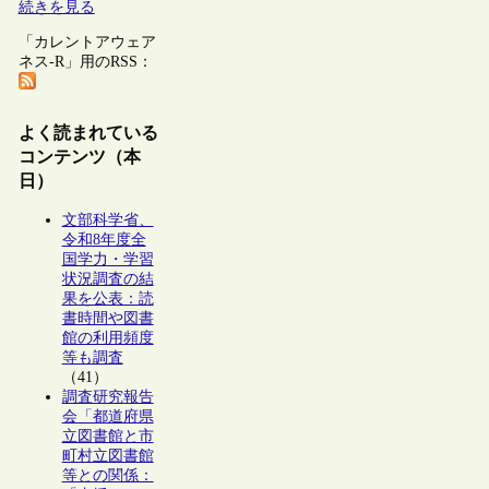
続きを見る
「カレントアウェア
ネス-R」用のRSS：
よく読まれている
コンテンツ（本
日）
文部科学省、
令和8年度全
国学力・学習
状況調査の結
果を公表：読
書時間や図書
館の利用頻度
等も調査
（41）
調査研究報告
会「都道府県
立図書館と市
町村立図書館
等との関係：