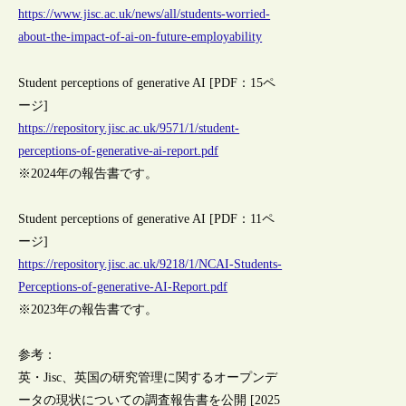
https://www.jisc.ac.uk/news/all/students-worried-
about-the-impact-of-ai-on-future-employability
Student perceptions of generative AI [PDF：15ペ
ージ]
https://repository.jisc.ac.uk/9571/1/student-
perceptions-of-generative-ai-report.pdf
※2024年の報告書です。
Student perceptions of generative AI [PDF：11ペ
ージ]
https://repository.jisc.ac.uk/9218/1/NCAI-Students-
Perceptions-of-generative-AI-Report.pdf
※2023年の報告書です。
参考：
英・Jisc、英国の研究管理に関するオープンデ
ータの現状についての調査報告書を公開 [2025