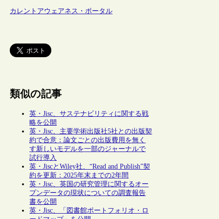
カレントアウェアネス・ポータル
類似の記事
英・Jisc、サステナビリティに関する戦
略を公開
英・Jisc、主要学術出版社5社との出版契
約で合意：論文ごとの出版費用を無く
す新しいモデルを一部のジャーナルで
試行導入
英・JiscとWiley社、“Read and Publish”契
約を更新：2025年末までの2年間
英・Jisc、英国の研究管理に関するオー
プンデータの現状についての調査報告
書を公開
英・Jisc、「図書館ポートフォリオ・ロ