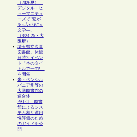
（2026夏）―
デジタル・ヒ
ューマニティ
ーズで“繋が
る×広がる”人
文学―」
（8/24-25・大
阪府）
埼玉県立久喜
図書館、休館
日特別イベン
ト「本のタイ
トルで一句!」
を開催
米・ペンシル
バニア州等の
大学図書館の
連合体
PALCI、図書
館によるシス
テム相互運用
性評価のため
のガイドを公
開