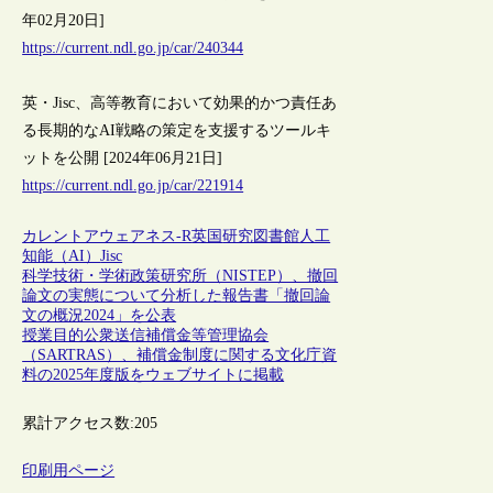
年02月20日]
https://current.ndl.go.jp/car/240344
英・Jisc、高等教育において効果的かつ責任あ
る長期的なAI戦略の策定を支援するツールキ
ットを公開 [2024年06月21日]
https://current.ndl.go.jp/car/221914
カレントアウェアネス-R
英国
研究図書館
人工
知能（AI）
Jisc
科学技術・学術政策研究所（NISTEP）、撤回
論文の実態について分析した報告書「撤回論
文の概況2024」を公表
授業目的公衆送信補償金等管理協会
（SARTRAS）、補償金制度に関する文化庁資
料の2025年度版をウェブサイトに掲載
累計アクセス数:
205
印刷用ページ