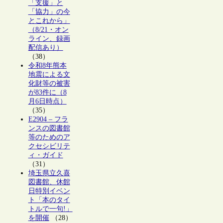
「支援」と
「協力」の今
とこれから」
（8/21・オン
ライン、録画
配信あり）
（38）
令和8年熊本
地震による文
化財等の被害
が83件に（8
月6日時点）
（35）
E2904 – フラ
ンスの図書館
等のためのア
クセシビリテ
ィ・ガイド
（31）
埼玉県立久喜
図書館、休館
日特別イベン
ト「本のタイ
トルで一句!」
を開催
（28）