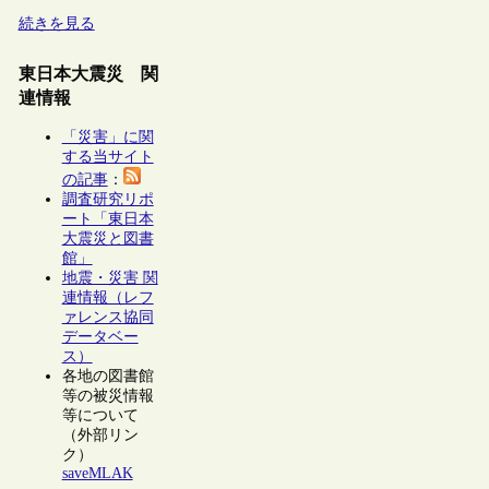
続きを見る
東日本大震災 関
連情報
「災害」に関
する当サイト
の記事
：
調査研究リポ
ート「東日本
大震災と図書
館」
地震・災害 関
連情報（レフ
ァレンス協同
データベー
ス）
各地の図書館
等の被災情報
等について
（外部リン
ク）
saveMLAK