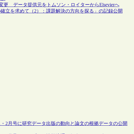
計方法を変更 データ提供元をトムソン・ロイターからElsevierへ
確立を求めて（2）：課題解決の方向を探る」の記録公開
年1・2月号に研究データ出版の動向と論文の根拠データの公開