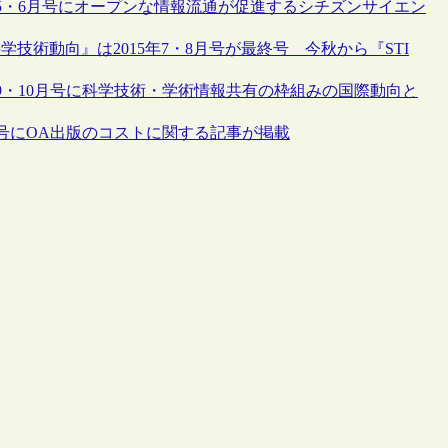
年5・6月号にオープンな情報流通が促進するシチズンサイエン
学技術動向』は2015年7・8月号が最終号 今秋から『STI
9・10月号に科学技術・学術情報共有の枠組みの国際動向と
月号にOA出版のコストに関する記事が掲載