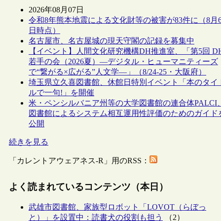
2026年08月07日
令和8年熊本地震による文化財等の被害が83件に（8月
日時点）
名古屋市、名古屋城の現天守閣の記録を募集中
【イベント】人間文化研究機構DH推進室、「第5回 D
若手の会（2026夏）―デジタル・ヒューマニティーズ
で“繋がる×広がる”人文学―」（8/24-25・大阪府）
埼玉県立久喜図書館、休館日特別イベント「本のタイ
ルで一句!」を開催
米・ペンシルバニア州等の大学図書館の連合体PALCI
図書館によるシステム相互運用性評価のためのガイド
公開
続きを見る
「カレントアウェアネス-R」用のRSS：
よく読まれているコンテンツ（本日）
武雄市図書館、家族型ロボット「LOVOT（らぼっ
と）」を設置中：読書犬の役割も担う
（2）