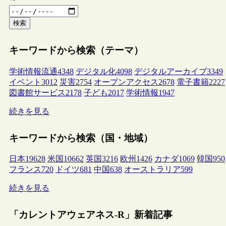
検索
キーワードから検索（テーマ）
学術情報流通
4348
デジタル化
4098
デジタルアーカイブ
3349
イベント
3012
災害
2754
オープンアクセス
2678
電子書籍
2227
図書館サービス
2178
子ども
2017
学術情報
1947
続きを見る
キーワードから検索（国・地域）
日本
19628
米国
10662
英国
3216
欧州
1426
カナダ
1069
韓国
950
フランス
720
ドイツ
681
中国
638
オーストラリア
599
続きを見る
「カレントアウェアネス-R」新着記事