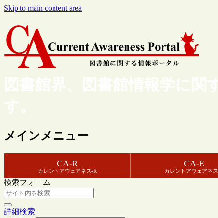
Skip to main content area
図書館界、図書館情報学に関
す。
メインメニュー
CA-R
CA-E
カレントアウェアネス-R
カレントアウェアネス
検索フォーム
詳細検索