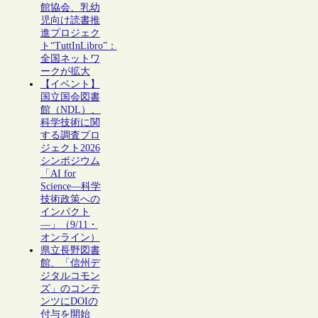
館協会、乳幼
児向け読書推
進プロジェク
ト“TuttInLibro”：
全国ネットワ
ークが拡大
【イベント】
国立国会図書
館（NDL）、
科学技術に関
する調査プロ
ジェクト2026
シンポジウム
「AI for
Science―科学
技術政策への
インパクト
―」（9/11・
オンライン）
県立長野図書
館、「信州デ
ジタルコモン
ズ」のコンテ
ンツにDOIの
付与を開始