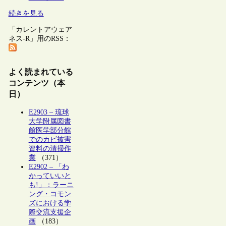
続きを見る
「カレントアウェア
ネス-R」用のRSS：
よく読まれている
コンテンツ（本
日）
E2903 – 琉球
大学附属図書
館医学部分館
でのカビ被害
資料の清掃作
業
（371）
E2902 – 「わ
かっていいと
も!」：ラーニ
ング・コモン
ズにおける学
際交流支援企
画
（183）