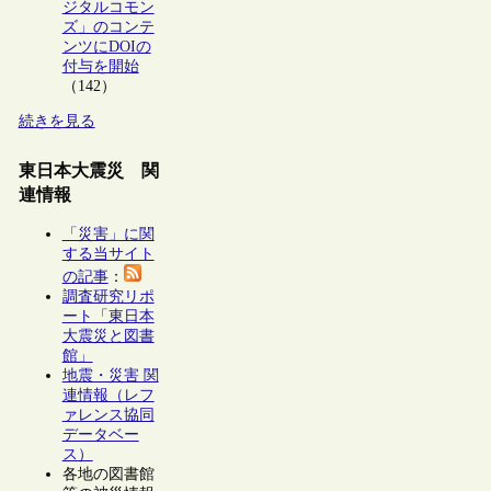
ジタルコモン
ズ」のコンテ
ンツにDOIの
付与を開始
（142）
続きを見る
東日本大震災 関
連情報
「災害」に関
する当サイト
の記事
：
調査研究リポ
ート「東日本
大震災と図書
館」
地震・災害 関
連情報（レフ
ァレンス協同
データベー
ス）
各地の図書館