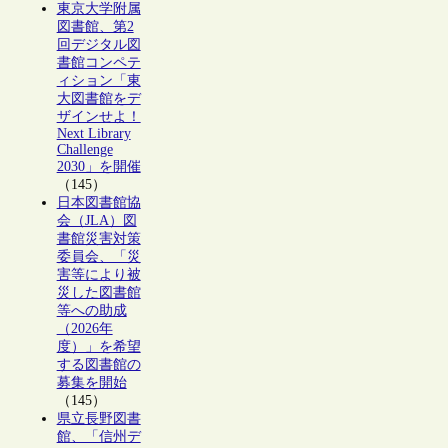
東京大学附属
図書館、第2
回デジタル図
書館コンペテ
ィション「東
大図書館をデ
ザインせよ！
Next Library
Challenge
2030」を開催
（145）
日本図書館協
会（JLA）図
書館災害対策
委員会、「災
害等により被
災した図書館
等への助成
（2026年
度）」を希望
する図書館の
募集を開始
（145）
県立長野図書
館、「信州デ