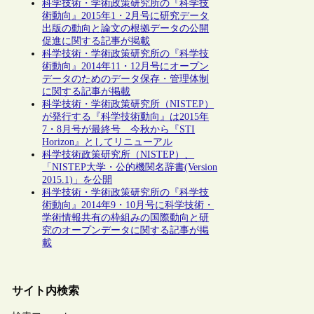
科学技術・学術政策研究所の『科学技
術動向』2015年1・2月号に研究データ
出版の動向と論文の根拠データの公開
促進に関する記事が掲載
科学技術・学術政策研究所の『科学技
術動向』2014年11・12月号にオープン
データのためのデータ保存・管理体制
に関する記事が掲載
科学技術・学術政策研究所（NISTEP）
が発行する『科学技術動向』は2015年
7・8月号が最終号 今秋から『STI
Horizon』としてリニューアル
科学技術政策研究所（NISTEP）、
「NISTEP大学・公的機関名辞書(Version
2015.1)」を公開
科学技術・学術政策研究所の『科学技
術動向』2014年9・10月号に科学技術・
学術情報共有の枠組みの国際動向と研
究のオープンデータに関する記事が掲
載
サイト内検索