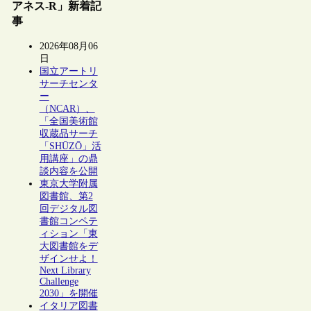
アネス-R」新着記
事
2026年08月06
日
国立アートリ
サーチセンタ
ー
（NCAR）、
「全国美術館
収蔵品サーチ
「SHŪZŌ」活
用講座」の鼎
談内容を公開
東京大学附属
図書館、第2
回デジタル図
書館コンペテ
ィション「東
大図書館をデ
ザインせよ！
Next Library
Challenge
2030」を開催
イタリア図書