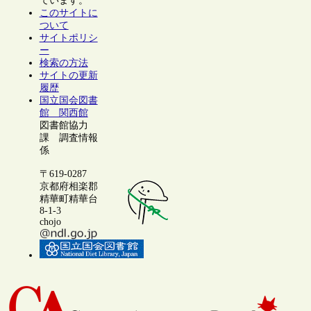
ています。
このサイトに
ついて
サイトポリシ
ー
検索の方法
サイトの更新
履歴
国立国会図書
館 関西館
図書館協力
課 調査情報
係
〒619-0287
京都府相楽郡
精華町精華台
8-1-3
chojo