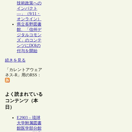
技術政策への
インパクト
―」（9/11・
オンライン）
県立長野図書
館、「信州デ
ジタルコモン
ズ」のコンテ
ンツにDOIの
付与を開始
続きを見る
「カレントアウェア
ネス-R」用のRSS：
よく読まれている
コンテンツ（本
日）
E2903 – 琉球
大学附属図書
館医学部分館