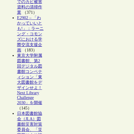
でのカビ被害
資料の清掃作
業
（371）
E2902 – 「わ
かっていいと
も!」：ラーニ
ング・コモン
ズにおける学
際交流支援企
画
（183）
東京大学附属
図書館、第2
回デジタル図
書館コンペテ
ィション「東
大図書館をデ
ザインせよ！
Next Library
Challenge
2030」を開催
（145）
日本図書館協
会（JLA）図
書館災害対策
委員会、「災