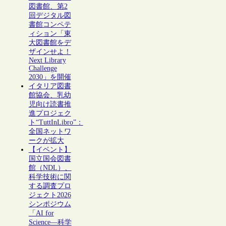
図書館、第2
回デジタル図
書館コンペテ
ィション「東
大図書館をデ
ザインせよ！
Next Library
Challenge
2030」を開催
イタリア図書
館協会、乳幼
児向け読書推
進プロジェク
ト“TuttInLibro”：
全国ネットワ
ークが拡大
【イベント】
国立国会図書
館（NDL）、
科学技術に関
する調査プロ
ジェクト2026
シンポジウム
「AI for
Science―科学