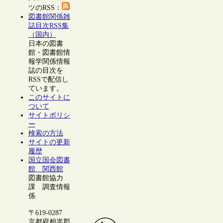
ツのRSS：
図書館関係雑
誌目次RSS集
（国内）
日本の図書
館・図書館情
報学関係情報
誌の目次を
RSSで配信し
ています。
このサイトに
ついて
サイトポリシ
ー
検索の方法
サイトの更新
履歴
国立国会図書
館 関西館
図書館協力
課 調査情報
係
〒619-0287
京都府相楽郡