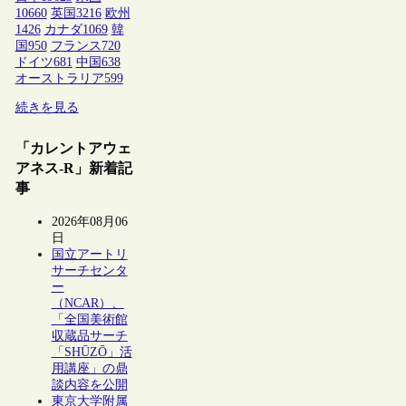
10660
英国
3216
欧州
1426
カナダ
1069
韓
国
950
フランス
720
ドイツ
681
中国
638
オーストラリア
599
続きを見る
「カレントアウェ
アネス-R」新着記
事
2026年08月06
日
国立アートリ
サーチセンタ
ー
（NCAR）、
「全国美術館
収蔵品サーチ
「SHŪZŌ」活
用講座」の鼎
談内容を公開
東京大学附属