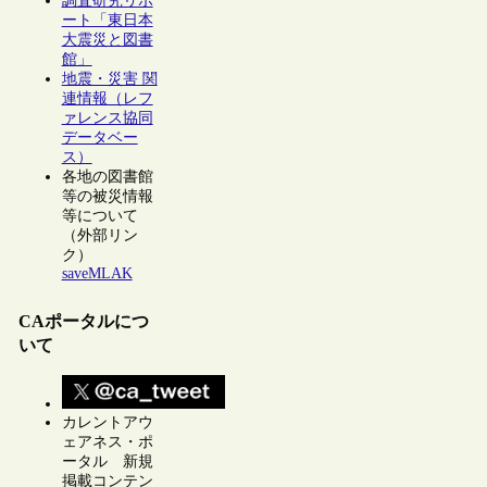
調査研究リポ
ート「東日本
大震災と図書
館」
地震・災害 関
連情報（レフ
ァレンス協同
データベー
ス）
各地の図書館
等の被災情報
等について
（外部リン
ク）
saveMLAK
CAポータルにつ
いて
カレントアウ
ェアネス・ポ
ータル 新規
掲載コンテン