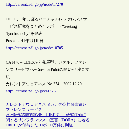
http://current.ndl.go.jp/node/17278
OCLC、5年に渡るバーチャルレファレンスサ
ービス研究をまとめたレポート“Seeking
Synchronicity”を発表
Posted 2011年7月19日
http://current.ndl.go.jp/node/18705
CA1476 – CDRSから発展型デジタルレファレ
ンスサービスへ−QuestionPointの開始− / 浅見文
絵
カレントアウェアネス No.274 2002.12.20
http://current.ndl.go.jp/ca1476
カレントアウェアネス-R
カナダ
公共図書館
レ
ファレンスサービス
欧州研究図書館協会（LIBER）、研究評価に
関するサンフランシスコ宣言（DORA）に署名
ORCIDが付与したIDが100万件に到達