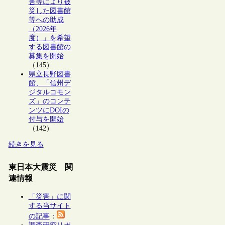
害等により被
災した図書館
等への助成
（2026年
度）」を希望
する図書館の
募集を開始
（145）
県立長野図書
館、「信州デ
ジタルコモン
ズ」のコンテ
ンツにDOIの
付与を開始
（142）
続きを見る
東日本大震災 関
連情報
「災害」に関
する当サイト
の記事
：