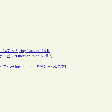
4/7”をSpringshare社に譲渡
QuestionPoint”を導入
−QuestionPointの開始− / 浅見文絵