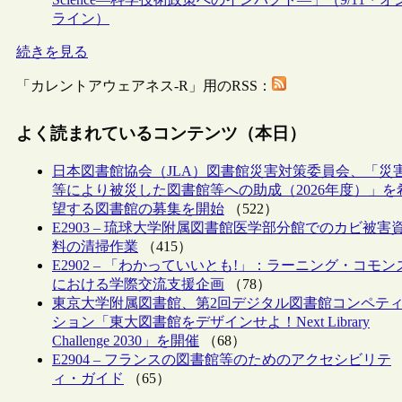
ライン）
続きを見る
「カレントアウェアネス-R」用のRSS：
よく読まれているコンテンツ（本日）
日本図書館協会（JLA）図書館災害対策委員会、「災
等により被災した図書館等への助成（2026年度）」を
望する図書館の募集を開始
（522）
E2903 – 琉球大学附属図書館医学部分館でのカビ被害
料の清掃作業
（415）
E2902 – 「わかっていいとも!」：ラーニング・コモン
における学際交流支援企画
（78）
東京大学附属図書館、第2回デジタル図書館コンペテ
ション「東大図書館をデザインせよ！Next Library
Challenge 2030」を開催
（68）
E2904 – フランスの図書館等のためのアクセシビリテ
ィ・ガイド
（65）