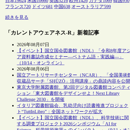
日本
19624
米国
10660
英国
3216
欧州
1426
カナダ
1069
韓国
950
フランス
720
ドイツ
681
中国
638
オーストラリア
599
続きを見る
「カレントアウェアネス-R」新着記事
2026年08月07日
【イベント】国立国会図書館（NDL）「令和8年度ア
ア資料書誌作成セミナー―ベトナム語・実践編―」
（10/14・オンライン）
2026年08月06日
国立アートリサーチセンター（NCAR）、「全国美術
収蔵品サーチ「SHŪZŌ」活用講座」の鼎談内容を公
東京大学附属図書館、第2回デジタル図書館コンペテ
ション「東大図書館をデザインせよ！Next Library
Challenge 2030」を開催
イタリア図書館協会、乳幼児向け読書推進プロジェク
ト“TuttInLibro”：全国ネットワークが拡大
【イベント】国立国会図書館（NDL）、科学技術に関
する調査プロジェクト2026シンポジウム「AI for
Science―科学技術政策へのインパクト―」（9/11・オ