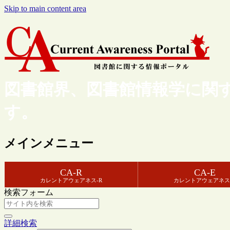
Skip to main content area
図書館界、図書館情報学に関
す。
メインメニュー
CA-R
CA-E
カレントアウェアネス-R
カレントアウェアネス
検索フォーム
詳細検索