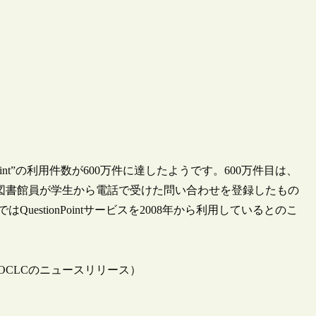
oint”の利用件数が600万件に達したようです。600万件目は、
ity）の図書館員が学生から電話で受けた問い合わせを登録したもの
はQuestionPointサービスを2008年から利用しているとのこ
estionPoint（OCLCのニュースリリース）