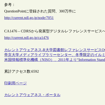
参考：
QuestionPointに登録された質問、300万件に
http://current.ndl.go.jp/node/7051
CA1476 – CDRSから発展型デジタルレファレンスサービスへ−Que
http://current.ndl.go.jp/ca1476
カレントアウェアネス-R
大学図書館
レファレンスサービス
O
帝京大学メディアライブラリーセンター、冬季限定のイル
米国情報標準化機構（NISO）、2011年より“Information Stand
累計アクセス数:
6592
印刷用ページ
カレントアウェアネス・ポータル