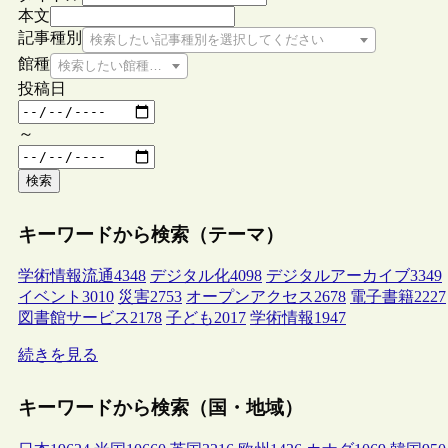
本文
記事種別
検索したい記事種別を選択してください
館種
検索したい館種を選択してください
投稿日
～
検索
キーワードから検索（テーマ）
学術情報流通
4348
デジタル化
4098
デジタルアーカイブ
3349
イベント
3010
災害
2753
オープンアクセス
2678
電子書籍
2227
図書館サービス
2178
子ども
2017
学術情報
1947
続きを見る
キーワードから検索（国・地域）