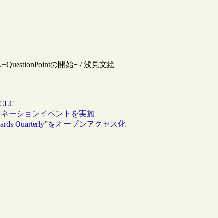
stionPointの開始− / 浅見文絵
CLC
ミネーションイベントを実施
ards Quarterly”をオープンアクセス化