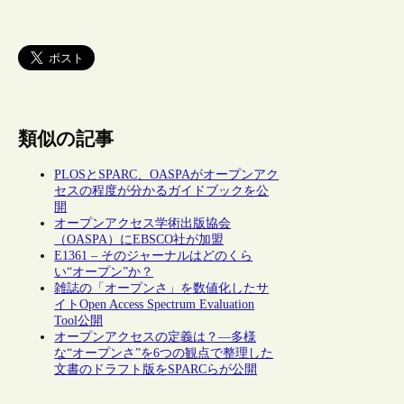
類似の記事
PLOSとSPARC、OASPAがオープンアク
セスの程度が分かるガイドブックを公
開
オープンアクセス学術出版協会
（OASPA）にEBSCO社が加盟
E1361 – そのジャーナルはどのくら
い“オープン”か？
雑誌の「オープンさ」を数値化したサ
イトOpen Access Spectrum Evaluation
Tool公開
オープンアクセスの定義は？―多様
な“オープンさ”を6つの観点で整理した
文書のドラフト版をSPARCらが公開