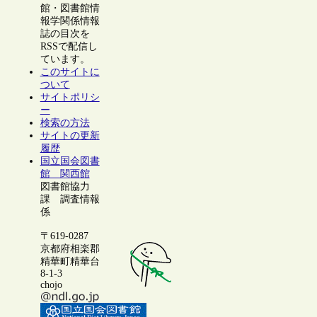
館・図書館情
報学関係情報
誌の目次を
RSSで配信し
ています。
このサイトに
ついて
サイトポリシ
ー
検索の方法
サイトの更新
履歴
国立国会図書
館 関西館
図書館協力
課 調査情報
係
〒619-0287
京都府相楽郡
精華町精華台
8-1-3
chojo