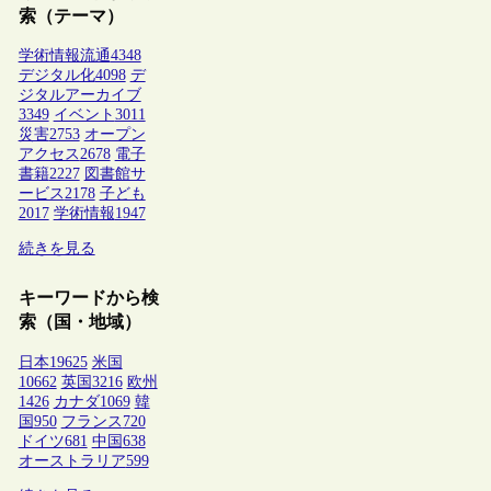
索（テーマ）
学術情報流通
4348
デジタル化
4098
デ
ジタルアーカイブ
3349
イベント
3011
災害
2753
オープン
アクセス
2678
電子
書籍
2227
図書館サ
ービス
2178
子ども
2017
学術情報
1947
続きを見る
キーワードから検
索（国・地域）
日本
19625
米国
10662
英国
3216
欧州
1426
カナダ
1069
韓
国
950
フランス
720
ドイツ
681
中国
638
オーストラリア
599