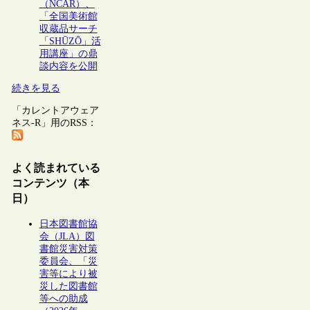
（NCAR）、
「全国美術館
収蔵品サーチ
「SHŪZŌ」活
用講座」の鼎
談内容を公開
続きを見る
「カレントアウェア
ネス-R」用のRSS：
よく読まれている
コンテンツ（本
日）
日本図書館協
会（JLA）図
書館災害対策
委員会、「災
害等により被
災した図書館
等への助成