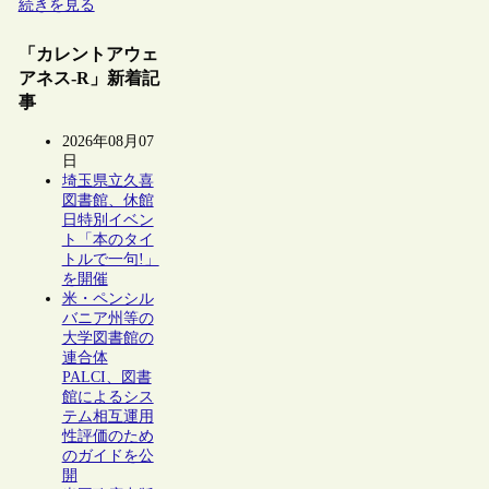
続きを見る
「カレントアウェ
アネス-R」新着記
事
2026年08月07
日
埼玉県立久喜
図書館、休館
日特別イベン
ト「本のタイ
トルで一句!」
を開催
米・ペンシル
バニア州等の
大学図書館の
連合体
PALCI、図書
館によるシス
テム相互運用
性評価のため
のガイドを公
開