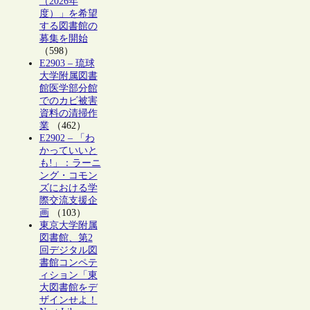
（2026年
度）」を希望
する図書館の
募集を開始
（598）
E2903 – 琉球
大学附属図書
館医学部分館
でのカビ被害
資料の清掃作
業
（462）
E2902 – 「わ
かっていいと
も!」：ラーニ
ング・コモン
ズにおける学
際交流支援企
画
（103）
東京大学附属
図書館、第2
回デジタル図
書館コンペテ
ィション「東
大図書館をデ
ザインせよ！