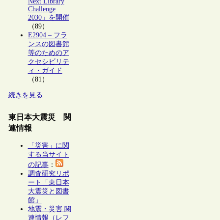
Next Library
Challenge
2030」を開催
（89）
E2904 – フラ
ンスの図書館
等のためのア
クセシビリテ
ィ・ガイド
（81）
続きを見る
東日本大震災 関
連情報
「災害」に関
する当サイト
の記事
：
調査研究リポ
ート「東日本
大震災と図書
館」
地震・災害 関
連情報（レフ