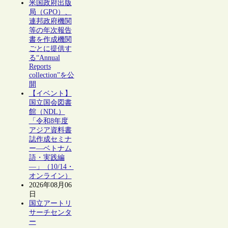
米国政府出版
局（GPO）、
連邦政府機関
等の年次報告
書を作成機関
ごとに提供す
る“Annual
Reports
collection”を公
開
【イベント】
国立国会図書
館（NDL）
「令和8年度
アジア資料書
誌作成セミナ
ー―ベトナム
語・実践編
―」（10/14・
オンライン）
2026年08月06
日
国立アートリ
サーチセンタ
ー