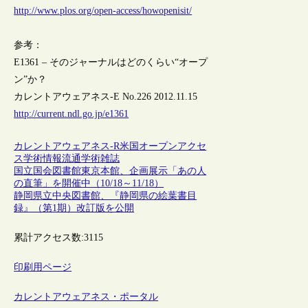
http://www.plos.org/open-access/howopenisit/
参考：
E1361 – そのジャーナルはどのくらい“オープ
ン”か？
カレントアウェアネス-E No.226 2012.11.15
http://current.ndl.go.jp/e1361
カレントアウェアネス-R
米国
オープンアクセ
ス
学術情報流通
学術雑誌
国立国会図書館東京本館、企画展示「あの人
の直筆」を開催中（10/18～11/18）
静岡県立中央図書館、『静岡県の絵葉書目
録』（第1期）改訂版を公開
累計アクセス数:
3115
印刷用ページ
カレントアウェアネス・ポータル