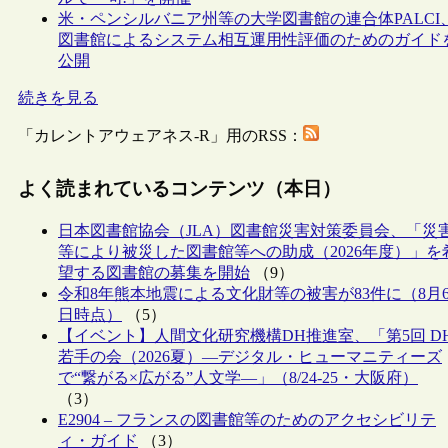
米・ペンシルバニア州等の大学図書館の連合体PALCI
図書館によるシステム相互運用性評価のためのガイド
公開
続きを見る
「カレントアウェアネス-R」用のRSS：
よく読まれているコンテンツ（本日）
日本図書館協会（JLA）図書館災害対策委員会、「災
等により被災した図書館等への助成（2026年度）」を
望する図書館の募集を開始
（9）
令和8年熊本地震による文化財等の被害が83件に（8月
日時点）
（5）
【イベント】人間文化研究機構DH推進室、「第5回 D
若手の会（2026夏）―デジタル・ヒューマニティーズ
で“繋がる×広がる”人文学―」（8/24-25・大阪府）
（3）
E2904 – フランスの図書館等のためのアクセシビリテ
ィ・ガイド
（3）