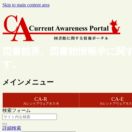
Skip to main content area
図書館界、図書館情報学に関
す。
メインメニュー
CA-R
CA-E
カレントアウェアネス-R
カレントアウェアネス
検索フォーム
詳細検索