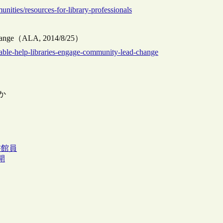
unities/resources-for-library-professionals
ad change（ALA, 2014/8/25）
lable-help-libraries-engage-community-lead-change
か
書館員
公開