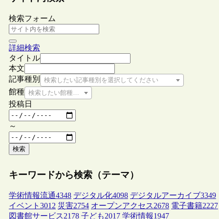
検索フォーム
詳細検索
タイトル
本文
記事種別
検索したい記事種別を選択してください
館種
検索したい館種を選択してください
投稿日
～
検索
キーワードから検索（テーマ）
学術情報流通
4348
デジタル化
4098
デジタルアーカイブ
3349
イベント
3012
災害
2754
オープンアクセス
2678
電子書籍
2227
図書館サービス
2178
子ども
2017
学術情報
1947