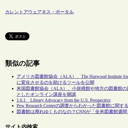
カレントアウェアネス・ポータル
類似の記事
アメリカ図書館協会（ALA）、The Harwood Institute 
に変化させるのを助けるツールを公開
米国図書館協会（ALA）、小規模館や地方の図書館
としたオンライン講座を開講
1.6.1 Library Advocacy from the U.S. Perspective
Pew Research Centerの調査からわかった図書館
図書館は廃れゆくものなの？CNNが「全米図書館週間
サイト内検索