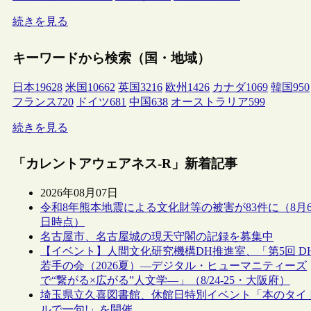
続きを見る
キーワードから検索（国・地域）
日本
19628
米国
10662
英国
3216
欧州
1426
カナダ
1069
韓国
950
フランス
720
ドイツ
681
中国
638
オーストラリア
599
続きを見る
「カレントアウェアネス-R」新着記事
2026年08月07日
令和8年熊本地震による文化財等の被害が83件に（8月
日時点）
名古屋市、名古屋城の現天守閣の記録を募集中
【イベント】人間文化研究機構DH推進室、「第5回 D
若手の会（2026夏）―デジタル・ヒューマニティーズ
で“繋がる×広がる”人文学―」（8/24-25・大阪府）
埼玉県立久喜図書館、休館日特別イベント「本のタイ
ルで一句!」を開催