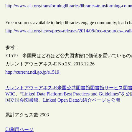
http://www.ala.org/transforminglibraries/libraries-transforming-comm
Free resources available to help libraries engage community, le
http://www.ala.org/news/press-releases/2014/08/free-resources-avai
参考：
E1519 – 米国民はどれほど公共図書館に価値を置いているの
カレントアウェアネス-E No.251 2013.12.26
http://current.ndl.go.jp/e1519
カレントアウェアネス-R
米国
公共図書館
図書館サービス
図
W3C、“Linked Data Platform Best Practices and Guidelines”を
国立国会図書館、Linked Open Dataの紹介ページを公開
累計アクセス数:
2903
印刷用ページ