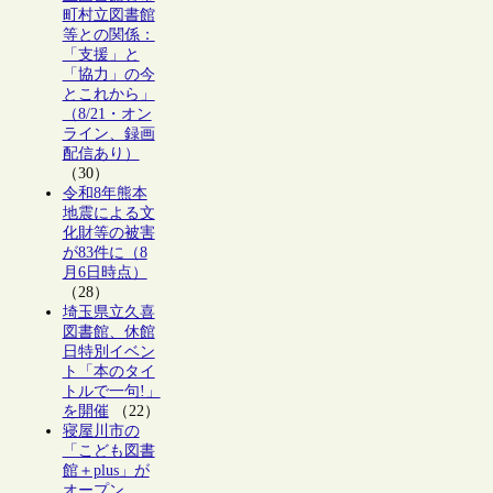
町村立図書館
等との関係：
「支援」と
「協力」の今
とこれから」
（8/21・オン
ライン、録画
配信あり）
（30）
令和8年熊本
地震による文
化財等の被害
が83件に（8
月6日時点）
（28）
埼玉県立久喜
図書館、休館
日特別イベン
ト「本のタイ
トルで一句!」
を開催
（22）
寝屋川市の
「こども図書
館＋plus」が
オープン