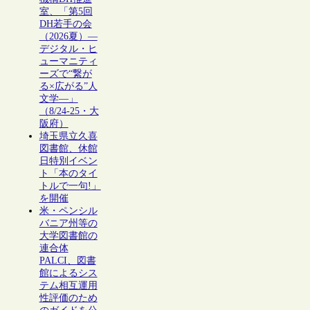
室、「第5回
DH若手の会
（2026夏）―
デジタル・ヒ
ューマニティ
ーズで“繋が
る×広がる”人
文学―」
（8/24-25・大
阪府）
埼玉県立久喜
図書館、休館
日特別イベン
ト「本のタイ
トルで一句!」
を開催
米・ペンシル
バニア州等の
大学図書館の
連合体
PALCI、図書
館によるシス
テム相互運用
性評価のため