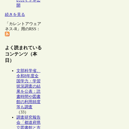
のガイドを公
開
続きを見る
「カレントアウェア
ネス-R」用のRSS：
よく読まれている
コンテンツ（本
日）
文部科学省、
令和8年度全
国学力・学習
状況調査の結
果を公表：読
書時間や図書
館の利用頻度
等も調査
（33）
調査研究報告
会「都道府県
立図書館と市