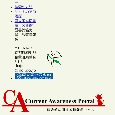
ー
検索の方法
サイトの更新
履歴
国立国会図書
館 関西館
図書館協力
課 調査情報
係
〒619-0287
京都府相楽郡
精華町精華台
8-1-3
chojo