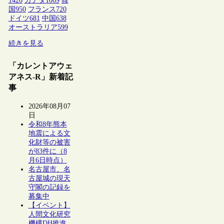
1426
カナダ
1069
韓
国
950
フランス
720
ドイツ
681
中国
638
オーストラリア
599
続きを見る
「カレントアウェ
アネス-R」新着記
事
2026年08月07
日
令和8年熊本
地震による文
化財等の被害
が83件に（8
月6日時点）
名古屋市、名
古屋城の現天
守閣の記録を
募集中
【イベント】
人間文化研究
機構DH推進