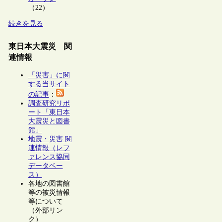
（22）
続きを見る
東日本大震災 関
連情報
「災害」に関
する当サイト
の記事
：
調査研究リポ
ート「東日本
大震災と図書
館」
地震・災害 関
連情報（レフ
ァレンス協同
データベー
ス）
各地の図書館
等の被災情報
等について
（外部リン
ク）