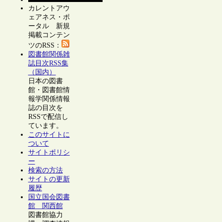
カレントアウ
ェアネス・ポ
ータル 新規
掲載コンテン
ツのRSS：
図書館関係雑
誌目次RSS集
（国内）
日本の図書
館・図書館情
報学関係情報
誌の目次を
RSSで配信し
ています。
このサイトに
ついて
サイトポリシ
ー
検索の方法
サイトの更新
履歴
国立国会図書
館 関西館
図書館協力