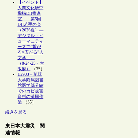
【イベント】
人間文化研究
機構DH推進
室、「第5回
DH若手の会
（2026夏）―
デジタル・ヒ
ューマニティ
ーズで“繋が
る×広がる”人
文学―」
（8/24-25・大
阪府）
（35）
E2903 – 琉球
大学附属図書
館医学部分館
でのカビ被害
資料の清掃作
業
（35）
続きを見る
東日本大震災 関
連情報