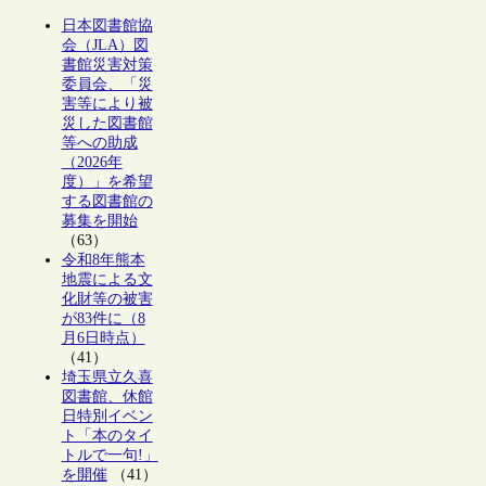
日本図書館協
会（JLA）図
書館災害対策
委員会、「災
害等により被
災した図書館
等への助成
（2026年
度）」を希望
する図書館の
募集を開始
（63）
令和8年熊本
地震による文
化財等の被害
が83件に（8
月6日時点）
（41）
埼玉県立久喜
図書館、休館
日特別イベン
ト「本のタイ
トルで一句!」
を開催
（41）