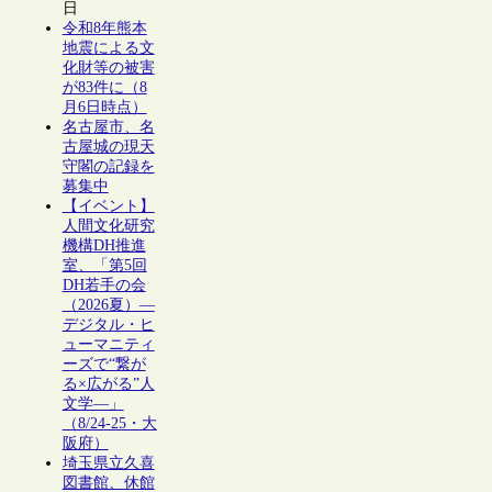
日
令和8年熊本
地震による文
化財等の被害
が83件に（8
月6日時点）
名古屋市、名
古屋城の現天
守閣の記録を
募集中
【イベント】
人間文化研究
機構DH推進
室、「第5回
DH若手の会
（2026夏）―
デジタル・ヒ
ューマニティ
ーズで“繋が
る×広がる”人
文学―」
（8/24-25・大
阪府）
埼玉県立久喜
図書館、休館