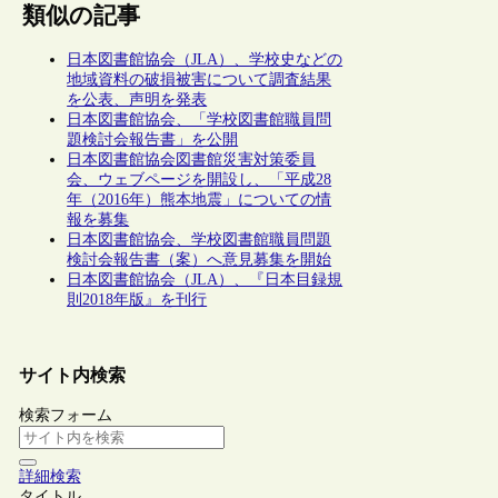
類似の記事
日本図書館協会（JLA）、学校史などの
地域資料の破損被害について調査結果
を公表、声明を発表
日本図書館協会、「学校図書館職員問
題検討会報告書」を公開
日本図書館協会図書館災害対策委員
会、ウェブページを開設し、「平成28
年（2016年）熊本地震」についての情
報を募集
日本図書館協会、学校図書館職員問題
検討会報告書（案）へ意見募集を開始
日本図書館協会（JLA）、『日本目録規
則2018年版』を刊行
サイト内検索
検索フォーム
詳細検索
タイトル