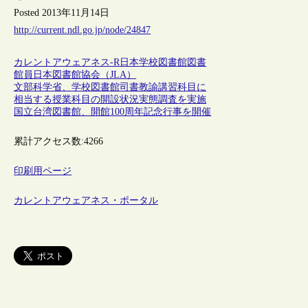
Posted 2013年11月14日
http://current.ndl.go.jp/node/24847
カレントアウェアネス-R
日本
学校図書館
図書
館員
日本図書館協会（JLA）
文部科学省、学校図書館司書教諭講習科目に
相当する授業科目の開設状況実態調査を実施
国立台湾図書館、開館100周年記念行事を開催
累計アクセス数:
4266
印刷用ページ
カレントアウェアネス・ポータル