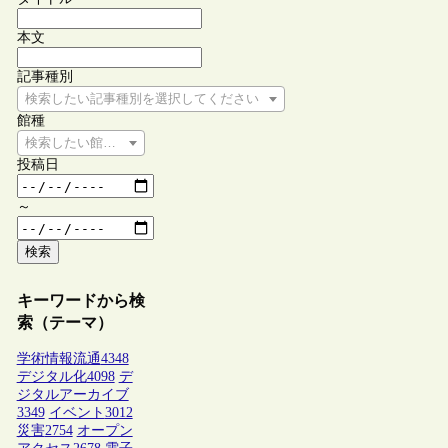
本文
記事種別
検索したい記事種別を選択してください
館種
検索したい館種を選択してください
投稿日
～
検索
キーワードから検
索（テーマ）
学術情報流通
4348
デジタル化
4098
デ
ジタルアーカイブ
3349
イベント
3012
災害
2754
オープン