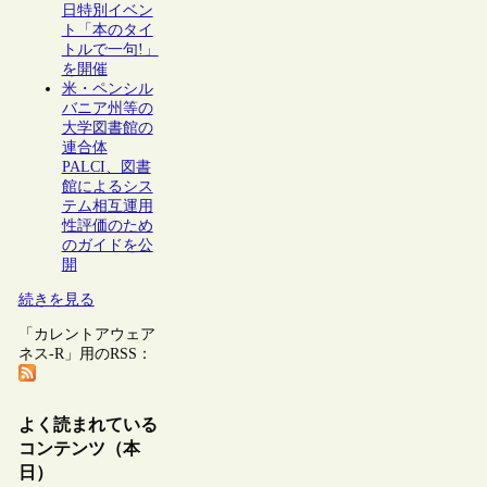
日特別イベン
ト「本のタイ
トルで一句!」
を開催
米・ペンシル
バニア州等の
大学図書館の
連合体
PALCI、図書
館によるシス
テム相互運用
性評価のため
のガイドを公
開
続きを見る
「カレントアウェア
ネス-R」用のRSS：
よく読まれている
コンテンツ（本
日）