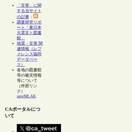
「災害」に関
する当サイト
の記事
：
調査研究リポ
ート「東日本
大震災と図書
館」
地震・災害 関
連情報（レフ
ァレンス協同
データベー
ス）
各地の図書館
等の被災情報
等について
（外部リン
ク）
saveMLAK
CAポータルにつ
いて