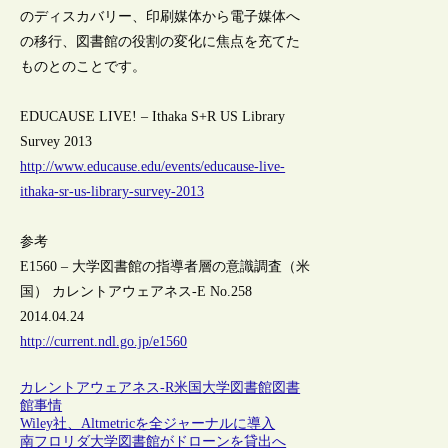
のディスカバリー、印刷媒体から電子媒体へ
の移行、図書館の役割の変化に焦点を充てた
ものとのことです。
EDUCAUSE LIVE! – Ithaka S+R US Library
Survey 2013
http://www.educause.edu/events/educause-live-
ithaka-sr-us-library-survey-2013
参考
E1560 – 大学図書館の指導者層の意識調査（米
国） カレントアウェアネス-E No.258
2014.04.24
http://current.ndl.go.jp/e1560
カレントアウェアネス-R
米国
大学図書館
図書
館事情
Wiley社、Altmetricを全ジャーナルに導入
南フロリダ大学図書館がドローンを貸出へ