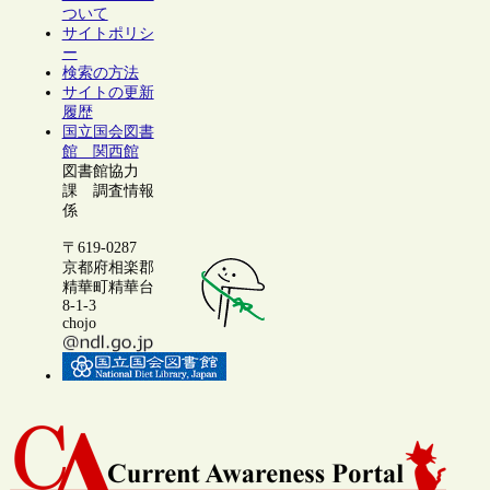
ついて
サイトポリシ
ー
検索の方法
サイトの更新
履歴
国立国会図書
館 関西館
図書館協力
課 調査情報
係
〒619-0287
京都府相楽郡
精華町精華台
8-1-3
chojo