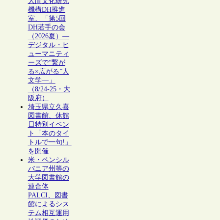
人間文化研究
機構DH推進
室、「第5回
DH若手の会
（2026夏）―
デジタル・ヒ
ューマニティ
ーズで“繋が
る×広がる”人
文学―」
（8/24-25・大
阪府）
埼玉県立久喜
図書館、休館
日特別イベン
ト「本のタイ
トルで一句!」
を開催
米・ペンシル
バニア州等の
大学図書館の
連合体
PALCI、図書
館によるシス
テム相互運用