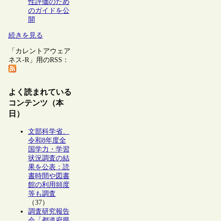
性評価のため
のガイドを公
開
続きを見る
「カレントアウェア
ネス-R」用のRSS：
よく読まれている
コンテンツ（本
日）
文部科学省、
令和8年度全
国学力・学習
状況調査の結
果を公表：読
書時間や図書
館の利用頻度
等も調査
（37）
調査研究報告
会「都道府県