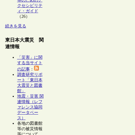
等のためのア
クセシビリテ
ィ・ガイド
（26）
続きを見る
東日本大震災 関
連情報
「災害」に関
する当サイト
の記事
：
調査研究リポ
ート「東日本
大震災と図書
館」
地震・災害 関
連情報（レフ
ァレンス協同
データベー
ス）
各地の図書館
等の被災情報
等について