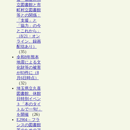
立図書館と市
町村立図書館
等との関係：
「支援」と
「協力」の今
とこれから」
（8/21・オン
ライン、録画
配信あり）
（35）
令和8年熊本
地震による文
化財等の被害
が83件に（8
月6日時点）
（32）
埼玉県立久喜
図書館、休館
日特別イベン
ト「本のタイ
トルで一句!」
を開催
（26）
E2904 – フラ
ンスの図書館