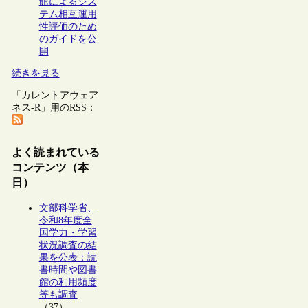
館によるシス
テム相互運用
性評価のため
のガイドを公
開
続きを見る
「カレントアウェア
ネス-R」用のRSS：
よく読まれている
コンテンツ（本
日）
文部科学省、
令和8年度全
国学力・学習
状況調査の結
果を公表：読
書時間や図書
館の利用頻度
等も調査
（37）