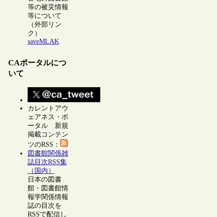
等の被災情報
等について
（外部リン
ク）
saveMLAK
CAポータルにつ
いて
カレントアウ
ェアネス・ポ
ータル 新規
掲載コンテン
ツのRSS：
図書館関係雑
誌目次RSS集
（国内）
日本の図書
館・図書館情
報学関係情報
誌の目次を
RSSで配信し