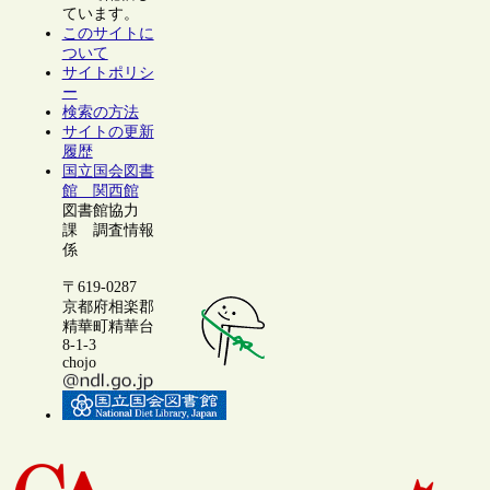
ています。
このサイトに
ついて
サイトポリシ
ー
検索の方法
サイトの更新
履歴
国立国会図書
館 関西館
図書館協力
課 調査情報
係
〒619-0287
京都府相楽郡
精華町精華台
8-1-3
chojo