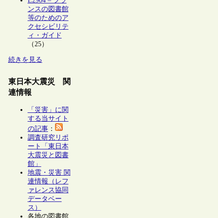
E2904 – フラ
ンスの図書館
等のためのア
クセシビリテ
ィ・ガイド
（25）
続きを見る
東日本大震災 関
連情報
「災害」に関
する当サイト
の記事
：
調査研究リポ
ート「東日本
大震災と図書
館」
地震・災害 関
連情報（レフ
ァレンス協同
データベー
ス）
各地の図書館