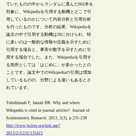
ていたものの中からランダムに選んだ602本を
対象に、Wikipediaを引用する動機とどこで引
用しているのかについて内容分析と引用分析
を行ったものです。分析の結果、Wikipediaを
論文の中で引用する動機は20に分けられ、特
に多いのは一般的な情報や定義を示すために
引用する場合と、事実や数字を示すために引
用する場合でした。また、Wikipediaを引用す
る箇所としては「はじめに」が多かったとの
ことです。論文中でのWikipediaの引用は増加
しているものの、分野による違いもあるとさ
れています。
Tohidinasab F, Jamali HR. Why and where
Wikipedia is cited in journal articles?. Journal of
Scientometric Research. 2013, 2(3), p.231-238
http://www.jscires.org/text.asp?
2013/2/3/231/135415