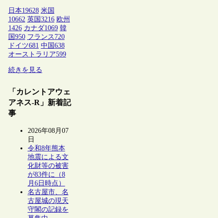
日本
19628
米国
10662
英国
3216
欧州
1426
カナダ
1069
韓
国
950
フランス
720
ドイツ
681
中国
638
オーストラリア
599
続きを見る
「カレントアウェ
アネス-R」新着記
事
2026年08月07
日
令和8年熊本
地震による文
化財等の被害
が83件に（8
月6日時点）
名古屋市、名
古屋城の現天
守閣の記録を