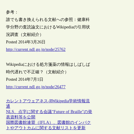
参考：
誰でも書き換えられる文献への参照：健康科
学分野の査読論文におけるWikipediaの引用状
況調査（文献紹介）
Posted 2014年3月26日
http://current.ndl.go.jp/node/25762
Wikipediaにおける処方箋薬の情報はしばしば
時代遅れで不正確？（文献紹介）
Posted 2014年7月1日
http://current.ndl.go.jp/node/26477
カレントアウェアネス-R
Wikipedia
学術情報流
通
NLS、点字に関する会議“Future of Braille”の発
表資料等を公開
国際図書館連盟（IFLA）、図書館のインパク
トやアウトカムに関する文献リストを更新