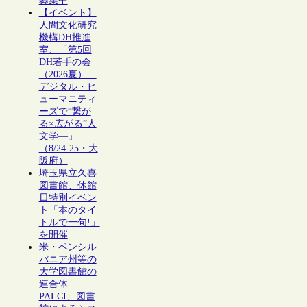
募集中
【イベント】
人間文化研究
機構DH推進
室、「第5回
DH若手の会
（2026夏）―
デジタル・ヒ
ューマニティ
ーズで“繋が
る×広がる”人
文学―」
（8/24-25・大
阪府）
埼玉県立久喜
図書館、休館
日特別イベン
ト「本のタイ
トルで一句!」
を開催
米・ペンシル
バニア州等の
大学図書館の
連合体
PALCI、図書