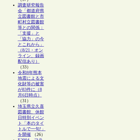
調査研究報告
会「都道府県
立図書館と市
町村立図書館
等との関係：
「支援」と
「協力」の今
とこれから」
（8/21・オン
ライン、録画
配信あり）
（33）
令和8年熊本
地震による文
化財等の被害
が83件に（8
月6日時点）
（31）
埼玉県立久喜
図書館、休館
日特別イベン
ト「本のタイ
トルで一句!」
を開催
（26）