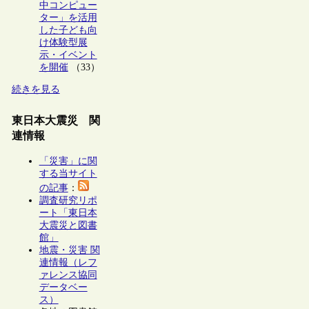
中コンピュー
ター」を活用
した子ども向
け体験型展
示・イベント
を開催
（33）
続きを見る
東日本大震災 関
連情報
「災害」に関
する当サイト
の記事
：
調査研究リポ
ート「東日本
大震災と図書
館」
地震・災害 関
連情報（レフ
ァレンス協同
データベー
ス）