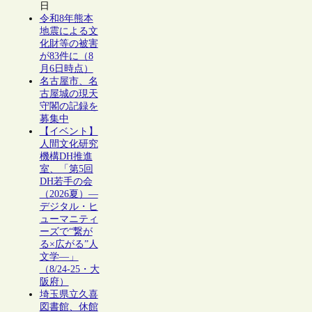
日
令和8年熊本
地震による文
化財等の被害
が83件に（8
月6日時点）
名古屋市、名
古屋城の現天
守閣の記録を
募集中
【イベント】
人間文化研究
機構DH推進
室、「第5回
DH若手の会
（2026夏）―
デジタル・ヒ
ューマニティ
ーズで“繋が
る×広がる”人
文学―」
（8/24-25・大
阪府）
埼玉県立久喜
図書館、休館