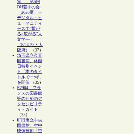
室、「第5回
DH若手の会
（2026夏）―
デジタル・ヒ
ューマニティ
ーズで“繋が
る×広がる”人
文学―」
（8/24-25・大
阪府）
（37）
埼玉県立久喜
図書館、休館
日特別イベン
ト「本のタイ
トルで一句!」
を開催
（35）
E2904 – フラ
ンスの図書館
等のためのア
クセシビリテ
ィ・ガイド
（35）
町田市立中央
図書館、空中
映像技術「空