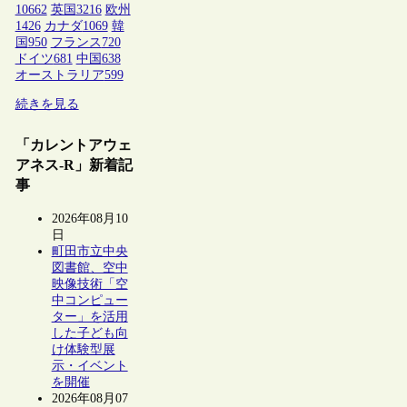
10662
英国
3216
欧州
1426
カナダ
1069
韓
国
950
フランス
720
ドイツ
681
中国
638
オーストラリア
599
続きを見る
「カレントアウェ
アネス-R」新着記
事
2026年08月10
日
町田市立中央
図書館、空中
映像技術「空
中コンピュー
ター」を活用
した子ども向
け体験型展
示・イベント
を開催
2026年08月07