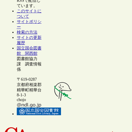
RSSで配信し
ています。
このサイトに
ついて
サイトポリシ
ー
検索の方法
サイトの更新
履歴
国立国会図書
館 関西館
図書館協力
課 調査情報
係
〒619-0287
京都府相楽郡
精華町精華台
8-1-3
chojo