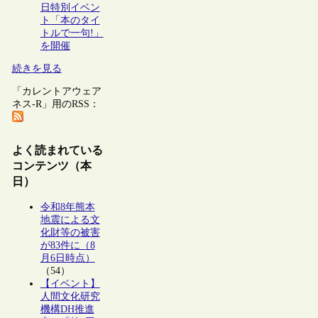
日特別イベン
ト「本のタイ
トルで一句!」
を開催
続きを見る
「カレントアウェア
ネス-R」用のRSS：
よく読まれている
コンテンツ（本
日）
令和8年熊本
地震による文
化財等の被害
が83件に（8
月6日時点）
（54）
【イベント】
人間文化研究
機構DH推進