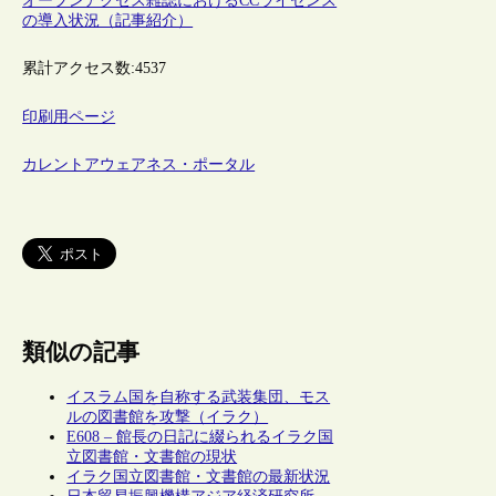
オープンアクセス雑誌におけるCCライセンス
の導入状況（記事紹介）
累計アクセス数:
4537
印刷用ページ
カレントアウェアネス・ポータル
類似の記事
イスラム国を自称する武装集団、モス
ルの図書館を攻撃（イラク）
E608 – 館長の日記に綴られるイラク国
立図書館・文書館の現状
イラク国立図書館・文書館の最新状況