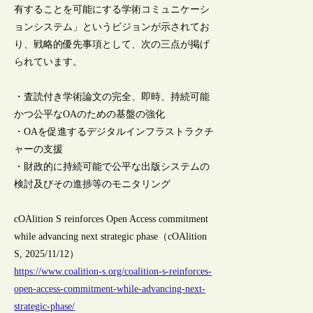
有することを可能にする学術コミュニケーシ
ョンシステム」というビジョンが示されてお
り、戦略的優先事項として、次の三点が掲げ
られています。
・査読付き学術論文の完全、即時、持続可能
かつ公平なOAのための基盤の強化
・OAを促進するデジタルインフラストラクチ
ャーの支援
・財政的に持続可能で公平な出版システムの
検討及びその進捗等のモニタリング
cOAlition S reinforces Open Access commitment
while advancing next strategic phase（cOAlition
S, 2025/11/12）
https://www.coalition-s.org/coalition-s-reinforces-
open-access-commitment-while-advancing-next-
strategic-phase/