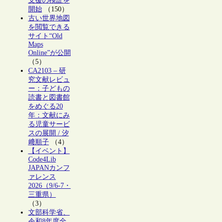
支援の検証を
開始
（150）
古い世界地図
を閲覧できる
サイト“Old
Maps
Online”が公開
（5）
CA2103 – 研
究文献レビュ
ー：子どもの
読書と図書館
をめぐる20
年：文献にみ
る児童サービ
スの展開 / 汐
﨑順子
（4）
【イベント】
Code4Lib
JAPANカンフ
ァレンス
2026（9/6-7・
三重県）
（3）
文部科学省、
令和8年度全