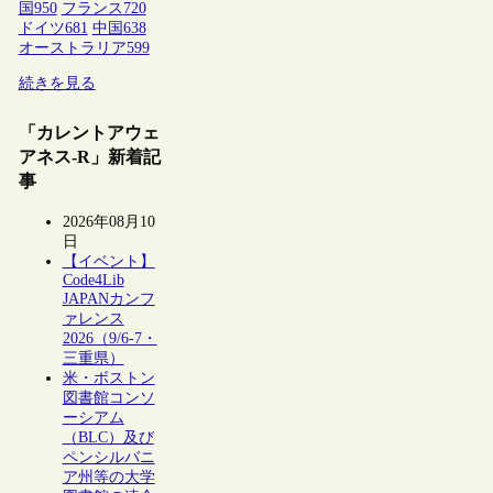
国
950
フランス
720
ドイツ
681
中国
638
オーストラリア
599
続きを見る
「カレントアウェ
アネス-R」新着記
事
2026年08月10
日
【イベント】
Code4Lib
JAPANカンフ
ァレンス
2026（9/6-7・
三重県）
米・ボストン
図書館コンソ
ーシアム
（BLC）及び
ペンシルバニ
ア州等の大学