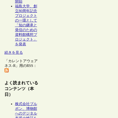
開始
福島大学、創
立80周年記念
プロジェクト
の一環として
「知の継承と
発信のための
資料館構想プ
ロジェクト」
を発表
続きを見る
「カレントアウェア
ネス-R」用のRSS：
よく読まれている
コンテンツ（本
日）
株式会社ブル
ボン、博物館
へのデジタル