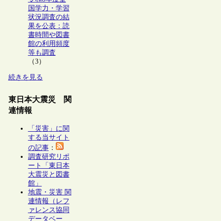
国学力・学習
状況調査の結
果を公表：読
書時間や図書
館の利用頻度
等も調査
（3）
続きを見る
東日本大震災 関
連情報
「災害」に関
する当サイト
の記事
：
調査研究リポ
ート「東日本
大震災と図書
館」
地震・災害 関
連情報（レフ
ァレンス協同
データベー