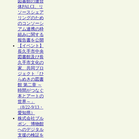
図書館の連合
体PALCI、リ
ソースシェア
リングのため
のコンソーシ
アム連携の枠
組みに関する
報告書を公開
【イベント】
長久手市中央
図書館及び長
久手市文化の
家、共同プロ
ジェクト「ひ
らめきの図書
館 第二章 ～
時間がつなぐ
本とアートの
世界～」
（8/22-9/13・
愛知県）
株式会社ブル
ボン、博物館
へのデジタル
支援の検証を