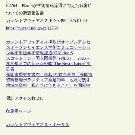
E2764 – Plan Sが学術情報流通に与えた影響に
ついての調査報告書
カレントアウェアネス-E No.495 2025.01.30
https://current.ndl.go.jp/e2764
カレントアウェアネス-R
欧州
オープンアクセ
ス
オープンサイエンス
学術コミュニケーショ
ン
学術出版
学術情報流通
cOAlition S
スコットランド国立図書館（NLS）、2025～
2030年までの新たな戦略“The Next Chapter”を
公表
長岡市歴史文書館、令和7年度企画展「長岡市
資料整理ボランティア発足20年 地域で残す
地域の資料 私たちにできること」を開催中
累計アクセス数:
241
印刷用ページ
カレントアウェアネス・ポータル