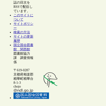
誌の目次を
RSSで配信し
ています。
このサイトに
ついて
サイトポリシ
ー
検索の方法
サイトの更新
履歴
国立国会図書
館 関西館
図書館協力
課 調査情報
係
〒619-0287
京都府相楽郡
精華町精華台
8-1-3
chojo