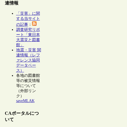
連情報
「災害」に関
する当サイト
の記事
：
調査研究リポ
ート「東日本
大震災と図書
館」
地震・災害 関
連情報（レフ
ァレンス協同
データベー
ス）
各地の図書館
等の被災情報
等について
（外部リン
ク）
saveMLAK
CAポータルにつ
いて