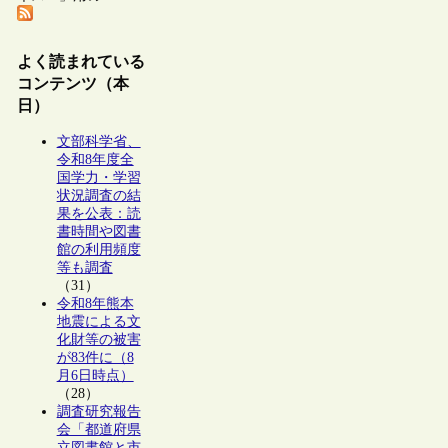
よく読まれている
コンテンツ（本
日）
文部科学省、
令和8年度全
国学力・学習
状況調査の結
果を公表：読
書時間や図書
館の利用頻度
等も調査
（31）
令和8年熊本
地震による文
化財等の被害
が83件に（8
月6日時点）
（28）
調査研究報告
会「都道府県
立図書館と市