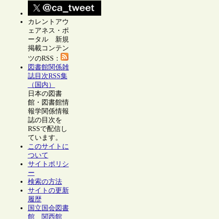
カレントアウ
ェアネス・ポ
ータル 新規
掲載コンテン
ツのRSS：
図書館関係雑
誌目次RSS集
（国内）
日本の図書
館・図書館情
報学関係情報
誌の目次を
RSSで配信し
ています。
このサイトに
ついて
サイトポリシ
ー
検索の方法
サイトの更新
履歴
国立国会図書
館 関西館