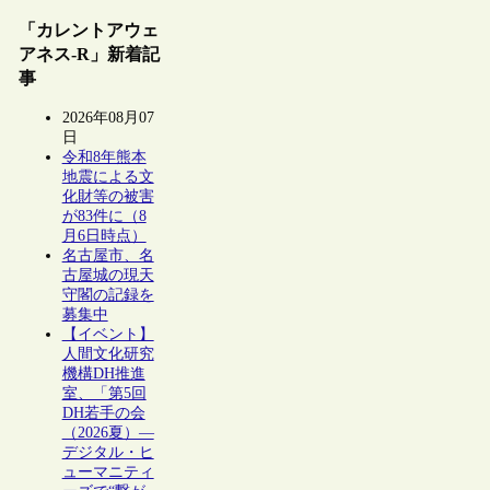
「カレントアウェ
アネス-R」新着記
事
2026年08月07
日
令和8年熊本
地震による文
化財等の被害
が83件に（8
月6日時点）
名古屋市、名
古屋城の現天
守閣の記録を
募集中
【イベント】
人間文化研究
機構DH推進
室、「第5回
DH若手の会
（2026夏）―
デジタル・ヒ
ューマニティ