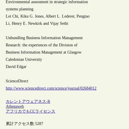
Environmental assessment in strategic information
systems planning
Lei Chi, Kiku G. Jones, Albert L. Lederer, Pengtao
Li, Henry E. Newkirk and Vijay Sethi
Unbundling Business Information Management
Research: the experiences of the Division of
Business Information Management at Glasgow
Caledonian University
David Edgar
ScienceDirect
http://www.sciencedirect.com/science/journal/02684012
カレントアウェアネス-R
Athenaweb
アフリカでもCCライセンス
累計アクセス数:
5287