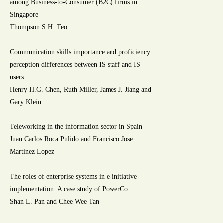
among Business-to-Consumer (B2C) firms in
Singapore
Thompson S.H. Teo
Communication skills importance and proficiency:
perception differences between IS staff and IS
users
Henry H.G. Chen, Ruth Miller, James J. Jiang and
Gary Klein
Teleworking in the information sector in Spain
Juan Carlos Roca Pulido and Francisco Jose
Martinez Lopez
The roles of enterprise systems in e-initiative
implementation: A case study of PowerCo
Shan L. Pan and Chee Wee Tan