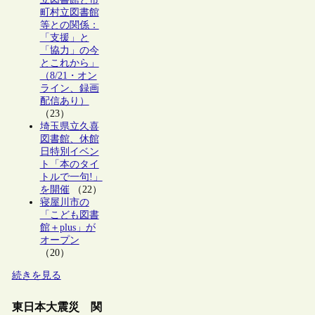
町村立図書館
等との関係：
「支援」と
「協力」の今
とこれから」
（8/21・オン
ライン、録画
配信あり）
（23）
埼玉県立久喜
図書館、休館
日特別イベン
ト「本のタイ
トルで一句!」
を開催
（22）
寝屋川市の
「こども図書
館＋plus」が
オープン
（20）
続きを見る
東日本大震災 関