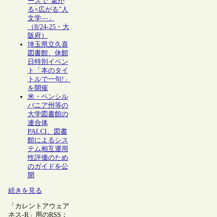
ーズで“繋が
る×広がる”人
文学―」
（8/24-25・大
阪府）
埼玉県立久喜
図書館、休館
日特別イベン
ト「本のタイ
トルで一句!」
を開催
米・ペンシル
バニア州等の
大学図書館の
連合体
PALCI、図書
館によるシス
テム相互運用
性評価のため
のガイドを公
開
続きを見る
「カレントアウェア
ネス-R」用のRSS：