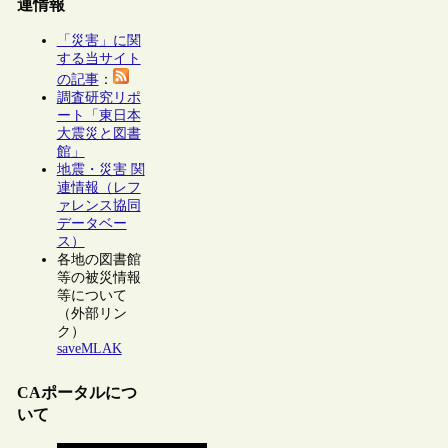
連情報
「災害」に関
する当サイト
の記事
：
調査研究リポ
ート「東日本
大震災と図書
館」
地震・災害 関
連情報（レフ
ァレンス協同
データベー
ス）
各地の図書館
等の被災情報
等について
（外部リン
ク）
saveMLAK
CAポータルにつ
いて