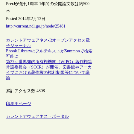
PeerJが創刊1周年 1年間の公開論文数は約500
本
Posted 2014年2月13日
http://current.ndl.go.jp/node/25481
カレントアウェアネス-R
オープンアクセス
電
子ジャーナル
Ebook LibraryのフルテキストがSummonで検索
可能に
第27回世界知的所有権機関（WIPO）著作権等
常設委員会（SCCR）が開催、図書館やアーカ
イブにおける著作権の権利制限等について議
論
累計アクセス数:
4808
印刷用ページ
カレントアウェアネス・ポータル