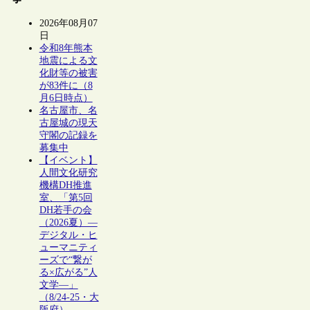
2026年08月07
日
令和8年熊本
地震による文
化財等の被害
が83件に（8
月6日時点）
名古屋市、名
古屋城の現天
守閣の記録を
募集中
【イベント】
人間文化研究
機構DH推進
室、「第5回
DH若手の会
（2026夏）―
デジタル・ヒ
ューマニティ
ーズで“繋が
る×広がる”人
文学―」
（8/24-25・大
阪府）