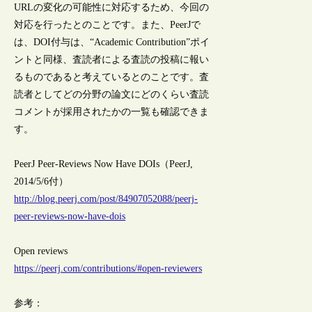
URLの変化の可能性に対応するため、今回の
対応を行ったとのことです。また、PeerJで
は、DOI付与は、“Academic Contribution”ポイ
ントと同様、査読者による査読の投稿に報い
るものであると考えているとのことです。査
読者としてどの分野の論文にどのくらい査読
コメントが採用されたかの一覧も確認できま
す。
PeerJ Peer-Reviews Now Have DOIs（PeerJ,
2014/5/6付）
http://blog.peerj.com/post/84907052088/peerj-
peer-reviews-now-have-dois
Open reviews
https://peerj.com/contributions/#open-reviewers
参考：