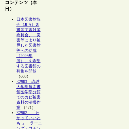
コンテンツ（本
日）
日本図書館協
会（JLA）図
書館災害対策
委員会、「災
害等により被
災した図書館
等への助成
（2026年
度）」を希望
する図書館の
募集を開始
（608）
E2903 – 琉球
大学附属図書
館医学部分館
でのカビ被害
資料の清掃作
業
（471）
E2902 – 「わ
かっていいと
も!」：ラーニ
ング・コモン