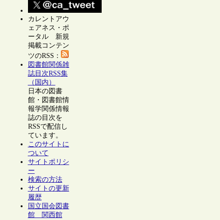
カレントアウ
ェアネス・ポ
ータル 新規
掲載コンテン
ツのRSS：
図書館関係雑
誌目次RSS集
（国内）
日本の図書
館・図書館情
報学関係情報
誌の目次を
RSSで配信し
ています。
このサイトに
ついて
サイトポリシ
ー
検索の方法
サイトの更新
履歴
国立国会図書
館 関西館