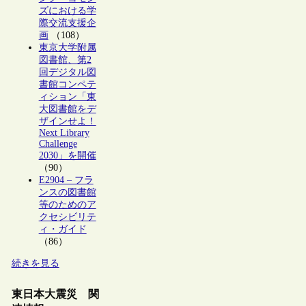
ズにおける学
際交流支援企
画
（108）
東京大学附属
図書館、第2
回デジタル図
書館コンペテ
ィション「東
大図書館をデ
ザインせよ！
Next Library
Challenge
2030」を開催
（90）
E2904 – フラ
ンスの図書館
等のためのア
クセシビリテ
ィ・ガイド
（86）
続きを見る
東日本大震災 関