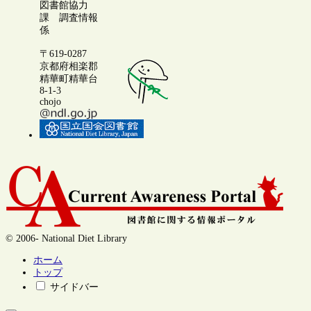
図書館協力
課 調査情報
係
〒619-0287
京都府相楽郡
精華町精華台
8-1-3
chojo
© 2006- National Diet Library
ホーム
トップ
サイドバー