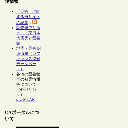
連情報
「災害」に関
する当サイト
の記事
：
調査研究リポ
ート「東日本
大震災と図書
館」
地震・災害 関
連情報（レフ
ァレンス協同
データベー
ス）
各地の図書館
等の被災情報
等について
（外部リン
ク）
saveMLAK
CAポータルにつ
いて