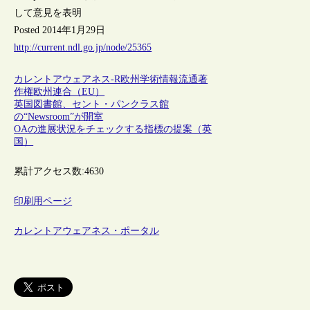
して意見を表明
Posted 2014年1月29日
http://current.ndl.go.jp/node/25365
カレントアウェアネス-R
欧州
学術情報流通
著
作権
欧州連合（EU）
英国図書館、セント・パンクラス館
の“Newsroom”が開室
OAの進展状況をチェックする指標の提案（英
国）
累計アクセス数:
4630
印刷用ページ
カレントアウェアネス・ポータル