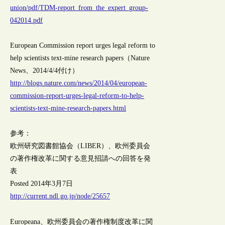
union/pdf/TDM-report_from_the_expert_group-
042014.pdf
European Commission report urges legal reform to
help scientists text-mine research papers（Nature
News、2014/4/4付け）
http://blogs.nature.com/news/2014/04/european-
commission-report-urges-legal-reform-to-help-
scientists-text-mine-research-papers.html
参考：
欧州研究図書館協会（LIBER）、欧州委員会
の著作権改革に関する意見招請への回答を発
表
Posted 2014年3月7日
http://current.ndl.go.jp/node/25657
Europeana、欧州委員会の著作権制度改革に関