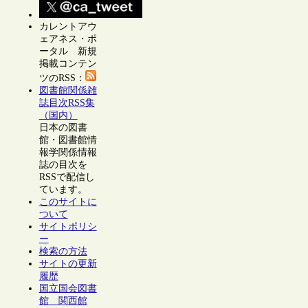
カレントアウ
ェアネス・ポ
ータル 新規
掲載コンテン
ツのRSS：
図書館関係雑
誌目次RSS集
（国内）
日本の図書
館・図書館情
報学関係情報
誌の目次を
RSSで配信し
ています。
このサイトに
ついて
サイトポリシ
ー
検索の方法
サイトの更新
履歴
国立国会図書
館 関西館