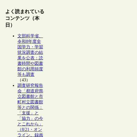
よく読まれている
コンテンツ（本
日）
文部科学省、
令和8年度全
国学力・学習
状況調査の結
果を公表：読
書時間や図書
館の利用頻度
等も調査
（43）
調査研究報告
会「都道府県
立図書館と市
町村立図書館
等との関係：
「支援」と
「協力」の今
とこれから」
（8/21・オン
ライン、録画