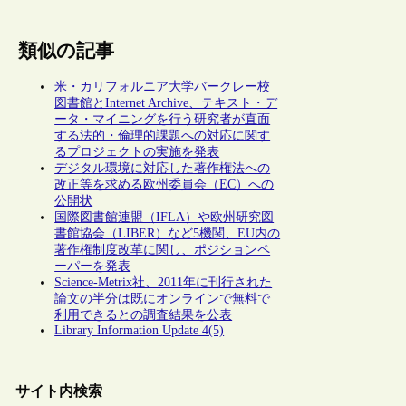
類似の記事
米・カリフォルニア大学バークレー校
図書館とInternet Archive、テキスト・デ
ータ・マイニングを行う研究者が直面
する法的・倫理的課題への対応に関す
るプロジェクトの実施を発表
デジタル環境に対応した著作権法への
改正等を求める欧州委員会（EC）への
公開状
国際図書館連盟（IFLA）や欧州研究図
書館協会（LIBER）など5機関、EU内の
著作権制度改革に関し、ポジションペ
ーパーを発表
Science-Metrix社、2011年に刊行された
論文の半分は既にオンラインで無料で
利用できるとの調査結果を公表
Library Information Update 4(5)
サイト内検索