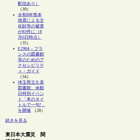
配信あり）
（39）
令和8年熊本
地震による文
化財等の被害
が83件に（8
月6日時点）
（35）
E2904 – フラ
ンスの図書館
等のためのア
クセシビリテ
ィ・ガイド
（34）
埼玉県立久喜
図書館、休館
日特別イベン
ト「本のタイ
トルで一句!」
を開催
（28）
続きを見る
東日本大震災 関