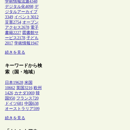
学術情報流通
4348
デジタル化
4098
デ
ジタルアーカイブ
3349
イベント
3012
災害
2754
オープン
アクセス
2678
電子
書籍
2227
図書館サ
ービス
2178
子ども
2017
学術情報
1947
続きを見る
キーワードから検
索（国・地域）
日本
19628
米国
10662
英国
3216
欧州
1426
カナダ
1069
韓
国
950
フランス
720
ドイツ
681
中国
638
オーストラリア
599
続きを見る