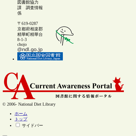
図書館協力
課 調査情報
係
〒619-0287
京都府相楽郡
精華町精華台
8-1-3
chojo
© 2006- National Diet Library
ホーム
トップ
サイドバー