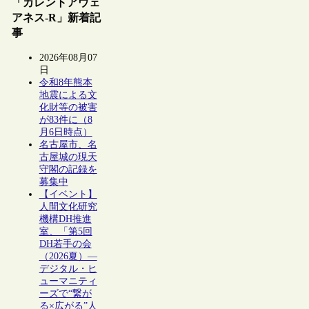
「カレントアウェ
アネス-R」新着記
事
2026年08月07
日
令和8年熊本
地震による文
化財等の被害
が83件に（8
月6日時点）
名古屋市、名
古屋城の現天
守閣の記録を
募集中
【イベント】
人間文化研究
機構DH推進
室、「第5回
DH若手の会
（2026夏）―
デジタル・ヒ
ューマニティ
ーズで“繋が
る×広がる”人