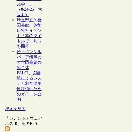
文学―」
（8/24-25・大
阪府）
埼玉県立久喜
図書館、休館
日特別イベン
ト「本のタイ
トルで一句!」
を開催
米・ペンシル
バニア州等の
大学図書館の
連合体
PALCI、図書
館によるシス
テム相互運用
性評価のため
のガイドを公
開
続きを見る
「カレントアウェア
ネス-R」用のRSS：