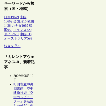
キーワードから検
索（国・地域）
日本
19629
米国
10662
英国
3216
欧州
1426
カナダ
1069
韓
国
950
フランス
720
ドイツ
681
中国
638
オーストラリア
599
続きを見る
「カレントアウェ
アネス-R」新着記
事
2026年08月10
日
町田市立中央
図書館、空中
映像技術「空
中コンピュー
ター」を活用
した子ども向