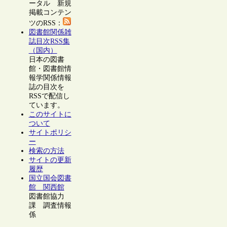
ータル 新規
掲載コンテン
ツのRSS：
図書館関係雑
誌目次RSS集
（国内）
日本の図書
館・図書館情
報学関係情報
誌の目次を
RSSで配信し
ています。
このサイトに
ついて
サイトポリシ
ー
検索の方法
サイトの更新
履歴
国立国会図書
館 関西館
図書館協力
課 調査情報
係