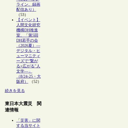
ライン、録画
配信あり）
（53）
【イベント】
人間文化研究
機構DH推進
室、「第5回
DH若手の会
（2026夏）―
デジタル・ヒ
ューマニティ
ーズで“繋が
る×広がる”人
文学―」
（8/24-25・大
阪府）
（52）
続きを見る
東日本大震災 関
連情報
「災害」に関
する当サイト