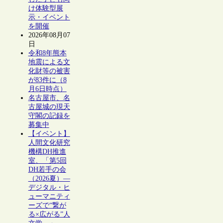
け体験型展
示・イベント
を開催
2026年08月07
日
令和8年熊本
地震による文
化財等の被害
が83件に（8
月6日時点）
名古屋市、名
古屋城の現天
守閣の記録を
募集中
【イベント】
人間文化研究
機構DH推進
室、「第5回
DH若手の会
（2026夏）―
デジタル・ヒ
ューマニティ
ーズで“繋が
る×広がる”人