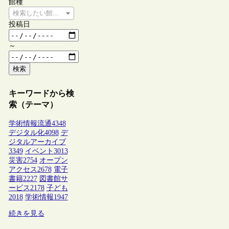
館種
検索したい館種を選択してください
投稿日
～
検索
キーワードから検
索（テーマ）
学術情報流通
4348
デジタル化
4098
デ
ジタルアーカイブ
3349
イベント
3013
災害
2754
オープン
アクセス
2678
電子
書籍
2227
図書館サ
ービス
2178
子ども
2018
学術情報
1947
続きを見る