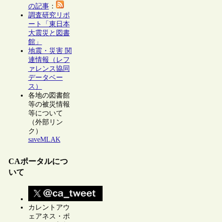
の記事
：
調査研究リポ
ート「東日本
大震災と図書
館」
地震・災害 関
連情報（レフ
ァレンス協同
データベー
ス）
各地の図書館
等の被災情報
等について
（外部リン
ク）
saveMLAK
CAポータルにつ
いて
カレントアウ
ェアネス・ポ