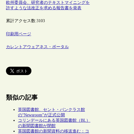
欧州委員会、研究者のテキストマイニングを
許すような法改正を求める報告書を発表
累計アクセス数:
3103
印刷用ページ
カレントアウェアネス・ポータル
類似の記事
英国図書館、セント・パンクラス館
の“Newsroom”が正式公開
コリンデールにある英国図書館（BL）
の新聞図書館が閉館
英国図書館の新聞資料の移送進む：コ