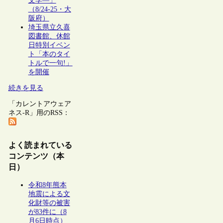
文学―」
（8/24-25・大
阪府）
埼玉県立久喜
図書館、休館
日特別イベン
ト「本のタイ
トルで一句!」
を開催
続きを見る
「カレントアウェア
ネス-R」用のRSS：
よく読まれている
コンテンツ（本
日）
令和8年熊本
地震による文
化財等の被害
が83件に（8
月6日時点）