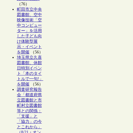
（76）
町田市立中央
図書館、空中
映像技術「空
中コンピュー
ター」を活用
した子ども向
け体験型展
示・イベント
を開催
（56）
埼玉県立久喜
図書館、休館
日特別イベン
ト「本のタイ
トルで一句!」
を開催
（56）
調査研究報告
会「都道府県
立図書館と市
町村立図書館
等との関係：
「支援」と
「協力」の今
とこれから」
（8/21・オン