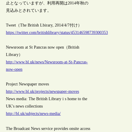
止となっていますが、利用再開は2014年秋の
見込みとされています。
Tweet（The British Lbirary, 2014/4/7付け）
https://twitter.com/britishlibrary/status/453146598739300353
Newsroom at St Pancras now open（British
Library）
http://www.bl.uk/news/Newsroom-at-St-Pancras-
now-open
Project Newspaper moves
http://www.bl.uk/projects/newspaper-moves
News media: The British Library i s home to the
UK’s news collections
http://bl.uk/subjects/news-media/
The Broadcast News service provides onsite access