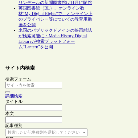
リンデールの新聞図書館は11月に閉館
英国図書館（BL）、オンライン教
材“My Digital Rights”で、オンライン上
のプライバシー等についての教育用動
画を公開
米国のパブリックドメインの映画雑誌
が検索可能に：Media History Digital
Libraryが検索プラットフォー
ム“Lantern”を公開
サイト内検索
検索フォーム
詳細検索
タイトル
本文
記事種別
検索したい記事種別を選択してください