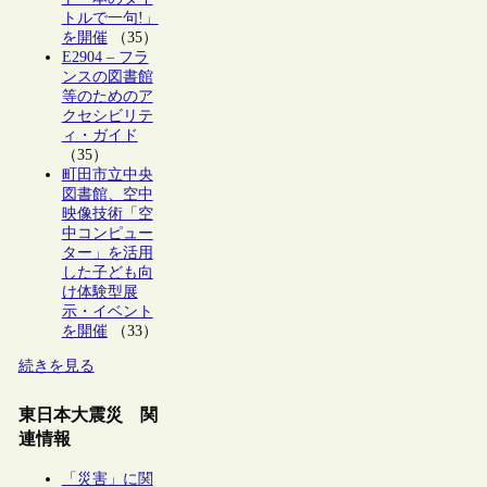
トルで一句!」
を開催
（35）
E2904 – フラ
ンスの図書館
等のためのア
クセシビリテ
ィ・ガイド
（35）
町田市立中央
図書館、空中
映像技術「空
中コンピュー
ター」を活用
した子ども向
け体験型展
示・イベント
を開催
（33）
続きを見る
東日本大震災 関
連情報
「災害」に関