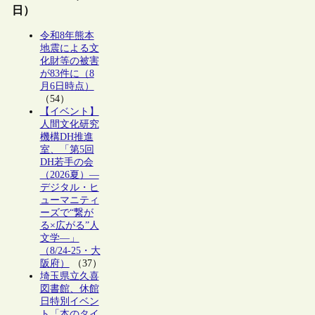
日）
令和8年熊本
地震による文
化財等の被害
が83件に（8
月6日時点）
（54）
【イベント】
人間文化研究
機構DH推進
室、「第5回
DH若手の会
（2026夏）―
デジタル・ヒ
ューマニティ
ーズで“繋が
る×広がる”人
文学―」
（8/24-25・大
阪府）
（37）
埼玉県立久喜
図書館、休館
日特別イベン
ト「本のタイ