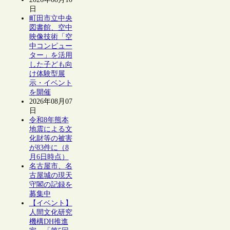
日
町田市立中央
図書館、空中
映像技術「空
中コンピュー
ター」を活用
した子ども向
け体験型展
示・イベント
を開催
2026年08月07
日
令和8年熊本
地震による文
化財等の被害
が83件に（8
月6日時点）
名古屋市、名
古屋城の現天
守閣の記録を
募集中
【イベント】
人間文化研究
機構DH推進