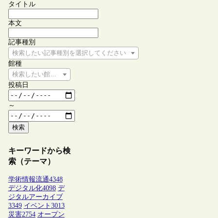
タイトル
本文
記事種別
検索したい記事種別を選択してください
館種
検索したい館種を選択してください
投稿日
～
検索
キーワードから検
索（テーマ）
学術情報流通
4348
デジタル化
4098
デ
ジタルアーカイブ
3349
イベント
3013
災害
2754
オープン