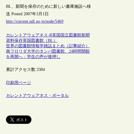
BL、新聞を保存のために新しい書庫施設へ移
送 Posted 2007年3月1日
http://current.ndl.go.jp/node/5469
カレントアウェアネス-R
英国
国立図書館
新聞
資料保存
英国図書館（BL）
世界の図書館情報学雑誌まとめ（記事紹介）
南フロリダ大学のタンパ図書館、24時間開館
を再開へ：学生の声が後押し
累計アクセス数:
3384
印刷用ページ
カレントアウェアネス・ポータル