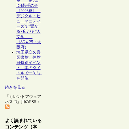
室、「第5回
DH若手の会
（2026夏）―
デジタル・ヒ
ューマニティ
ーズで“繋が
る×広がる”人
文学―」
（8/24-25・大
阪府）
埼玉県立久喜
図書館、休館
日特別イベン
ト「本のタイ
トルで一句!」
を開催
続きを見る
「カレントアウェア
ネス-R」用のRSS：
よく読まれている
コンテンツ（本