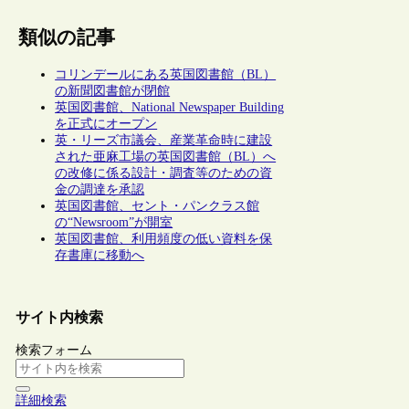
類似の記事
コリンデールにある英国図書館（BL）
の新聞図書館が閉館
英国図書館、National Newspaper Building
を正式にオープン
英・リーズ市議会、産業革命時に建設
された亜麻工場の英国図書館（BL）へ
の改修に係る設計・調査等のための資
金の調達を承認
英国図書館、セント・パンクラス館
の“Newsroom”が開室
英国図書館、利用頻度の低い資料を保
存書庫に移動へ
サイト内検索
検索フォーム
詳細検索