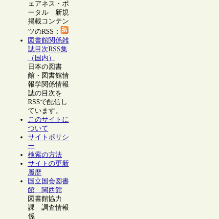
ェアネス・ポ
ータル 新規
掲載コンテン
ツのRSS：
図書館関係雑
誌目次RSS集
（国内）
日本の図書
館・図書館情
報学関係情報
誌の目次を
RSSで配信し
ています。
このサイトに
ついて
サイトポリシ
ー
検索の方法
サイトの更新
履歴
国立国会図書
館 関西館
図書館協力
課 調査情報
係