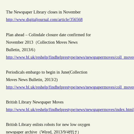
The Newspaper Library closes in November
http://www.digitaljournal.com/article/356568
Plan ahead – Colindale closure date confirmed for
November 2013（Collection Moves News
Bulletin, 2013/6）
http://www.bl.uk/reshelp/findhelprestype/news/newspapermoves/coll_move
Periodicals embargo to begin in June(Collection
Moves News Bulletin, 2013/2)
http://www.bl.uk/reshelp/findhelprestype/news/newspapermoves/coll_move
British Library Newspaper Moves
http://www.bl.uk/reshelp/findhelprestype/news/newspapermoves/index.html
British Library enlists robots for new low oxygen
newspaper archive（Wired, 2013/9/4付け）