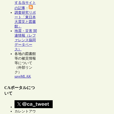
する当サイト
の記事
：
調査研究リポ
ート「東日本
大震災と図書
館」
地震・災害 関
連情報（レフ
ァレンス協同
データベー
ス）
各地の図書館
等の被災情報
等について
（外部リン
ク）
saveMLAK
CAポータルにつ
いて
カレントアウ