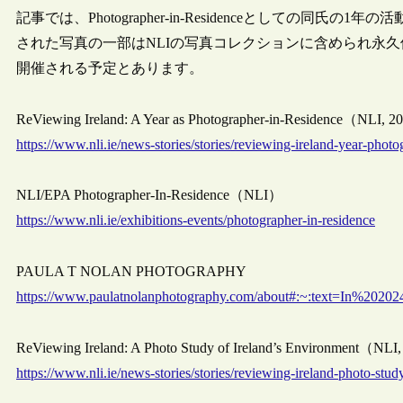
記事では、Photographer-in-Residenceとしての
された写真の一部はNLIの写真コレクションに含められ永久
開催される予定とあります。
ReViewing Ireland: A Year as Photographer-in-Residence（NLI, 
https://www.nli.ie/news-stories/stories/reviewing-ireland-year-phot
NLI/EPA Photographer-In-Residence（NLI）
https://www.nli.ie/exhibitions-events/photographer-in-residence
PAULA T NOLAN PHOTOGRAPHY
https://www.paulatnolanphotography.com/about#:~:text=In%2
ReViewing Ireland: A Photo Study of Ireland’s Environment（NLI
https://www.nli.ie/news-stories/stories/reviewing-ireland-photo-stu