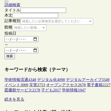
詳細検索
タイトル
本文
記事種別
検索したい記事種別を選択してください
館種
検索したい館種を選択してください
投稿日
～
検索
キーワードから検索（テーマ）
学術情報流通
4348
デジタル化
4098
デジタルアーカイブ
3349
イベント
3009
災害
2753
オープンアクセス
2678
電子書籍
2227
図書館サービス
2178
子ども
2017
学術情報
1947
続きを見る