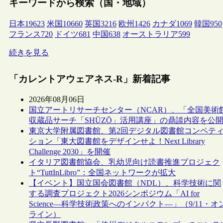
キーワードから検索（国・地域）
日本
19623
米国
10660
英国
3216
欧州
1426
カナダ
1069
韓国
950
フランス
720
ドイツ
681
中国
638
オーストラリア
599
続きを見る
「カレントアウェアネス-R」新着記事
2026年08月06日
国立アートリサーチセンター（NCAR）、「全国美術
収蔵品サーチ「SHŪZŌ」活用講座」の鼎談内容を公
東京大学附属図書館、第2回デジタル図書館コンペテ
ション「東大図書館をデザインせよ！Next Library
Challenge 2030」を開催
イタリア図書館協会、乳幼児向け読書推進プロジェク
ト“TuttInLibro”：全国ネットワークが拡大
【イベント】国立国会図書館（NDL）、科学技術に関
する調査プロジェクト2026シンポジウム「AI for
Science―科学技術政策へのインパクト―」（9/11・オ
ライン）