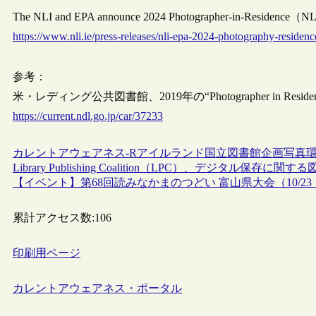
The NLI and EPA announce 2024 Photographer-in-Residence（NL
https://www.nli.ie/press-releases/nli-epa-2024-photography-residenc
参考：
米・レディング公共図書館、2019年の“Photographer in Residen
https://current.ndl.go.jp/car/37233
カレントアウェアネス-R
アイルランド
国立図書館
企画
写真
Library Publishing Coalition（LPC）、デジタル
【イベント】第68回読みなかまのつどい 富山県大会（10/2
累計アクセス数:
106
印刷用ページ
カレントアウェアネス・ポータル