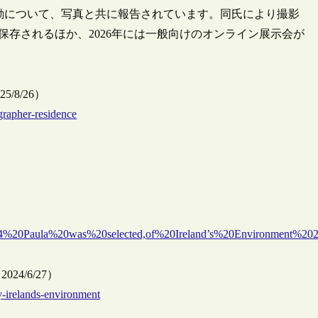
同氏の1年の活動について、写真と共に報告されています。同氏により撮影
保存されるほか、2026年には一般向けのオンライン展示会が
2025/8/26）
ographer-residence
02024%20Paula%20was%20selected,of%20Ireland’s%20Environment%
, 2024/6/27）
dy-irelands-environment