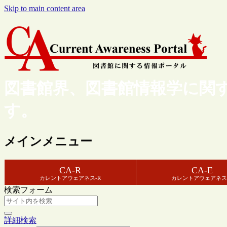
Skip to main content area
図書館界、図書館情報学に関
す。
メインメニュー
CA-R
CA-E
カレントアウェアネス-R
カレントアウェアネス
検索フォーム
詳細検索