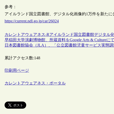
参考：
アイルランド国立図書館、デジタル化画像約1万件を新たに公開 [
https://current.ndl.go.jp/car/26024
カレントアウェアネス-R
アイルランド
国立図書館
デジタル
早稲田大学演劇博物館、所蔵資料をGoogle Arts & Cultur
日本図書館協会（JLA）、「公立図書館児童サービス実態調査
累計アクセス数:
148
印刷用ページ
カレントアウェアネス・ポータル