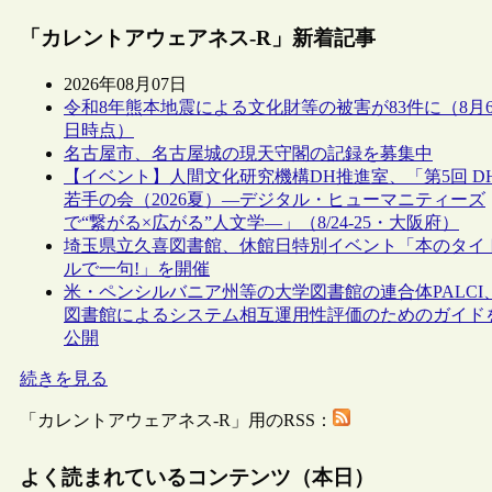
「カレントアウェアネス-R」新着記事
2026年08月07日
令和8年熊本地震による文化財等の被害が83件に（8月
日時点）
名古屋市、名古屋城の現天守閣の記録を募集中
【イベント】人間文化研究機構DH推進室、「第5回 D
若手の会（2026夏）―デジタル・ヒューマニティーズ
で“繋がる×広がる”人文学―」（8/24-25・大阪府）
埼玉県立久喜図書館、休館日特別イベント「本のタイ
ルで一句!」を開催
米・ペンシルバニア州等の大学図書館の連合体PALCI
図書館によるシステム相互運用性評価のためのガイド
公開
続きを見る
「カレントアウェアネス-R」用のRSS：
よく読まれているコンテンツ（本日）