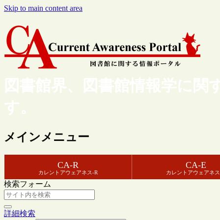
Skip to main content area
図書館界、図書館情報学に関
す。
メインメニュー
CA-R
CA-E
カレントアウェアネス-R
カレントアウェアネス
検索フォーム
詳細検索