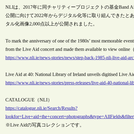
NLIは、2017年に同チャリティープロジェクトの基金Band Aid
公開に向けて2022年からデジタル化等に取り組んできたと
タル化画像2,000点以上が公開されました。
To mark the anniversary of one of the 1980s’ most memorable events,
from the Live Aid concert and made them available to view onli
https://www.nli.ie/news-stories/news/step-back-1985-nli-live-aid-arc
Live Aid at 40: National Library of Ireland unveils digitised Liv
https://www.nli.ie/news-stories/press-releases/live-aid-40-national-li
CATALOGUE（NLI）
https://catalogue.nli.ie/Search/Results?
lookfor=Live+aid+the+concert+photographs&type=AllFields&
※Live Aidの写真コレクションです。