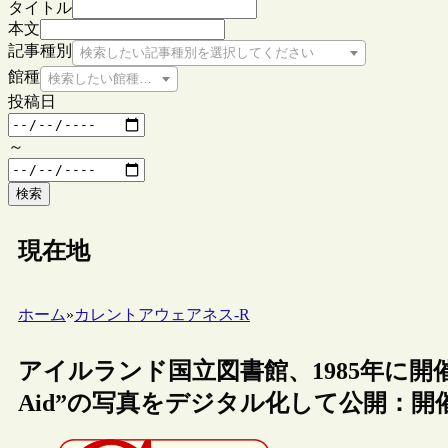
タイトル
本文
記事種別
検索したい記事種別を選択してください
館種
検索したい館種を選択してください
投稿日
～
検索
現在地
ホーム
»
カレントアウェアネス-R
アイルランド国立図書館、1985年に開
Aid”の写真をデジタル化して公開：開