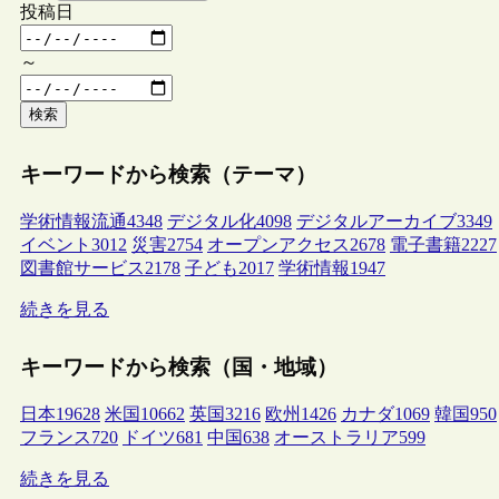
投稿日
～
検索
キーワードから検索（テーマ）
学術情報流通
4348
デジタル化
4098
デジタルアーカイブ
3349
イベント
3012
災害
2754
オープンアクセス
2678
電子書籍
2227
図書館サービス
2178
子ども
2017
学術情報
1947
続きを見る
キーワードから検索（国・地域）
日本
19628
米国
10662
英国
3216
欧州
1426
カナダ
1069
韓国
950
フランス
720
ドイツ
681
中国
638
オーストラリア
599
続きを見る