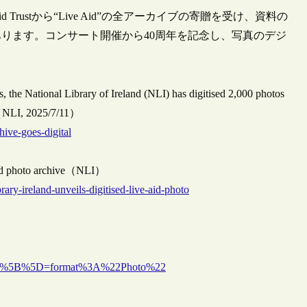
 Trustから“Live Aid”の全アーカイブの寄贈を受け、資料の
あります。コンサート開催から40周年を記念し、写真のデジ
 the National Library of Ireland (NLI) has digitised 2,000 photos
ne（NLI, 2025/7/11）
hive-goes-digital
e Aid photo archive（NLI）
brary-ireland-unveils-digitised-live-aid-photo
filter%5B%5D=format%3A%22Photo%22