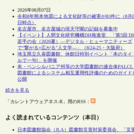
2026年08月07日
令和8年熊本地震による文化財等の被害が83件に（8月
日時点）
名古屋市、名古屋城の現天守閣の記録を募集中
【イベント】人間文化研究機構DH推進室、「第5回 D
若手の会（2026夏）―デジタル・ヒューマニティーズ
で“繋がる×広がる”人文学―」（8/24-25・大阪府）
埼玉県立久喜図書館、休館日特別イベント「本のタイ
ルで一句!」を開催
米・ペンシルバニア州等の大学図書館の連合体PALCI
図書館によるシステム相互運用性評価のためのガイド
公開
続きを見る
「カレントアウェアネス-R」用のRSS：
よく読まれているコンテンツ（本日）
日本図書館協会（JLA）図書館災害対策委員会、「災