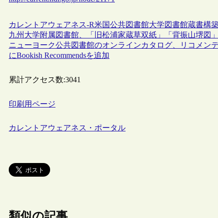
カレントアウェアネス-R
米国
公共図書館
大学図書館
蔵書構
九州大学附属図書館、「旧松浦家蔵草双紙」「背振山堺図
ニューヨーク公共図書館のオンラインカタログ、リコメンデーショ
にBookish Recommendsを追加
累計アクセス数:
3041
印刷用ページ
カレントアウェアネス・ポータル
類似の記事