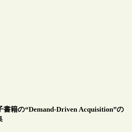
emand-Driven Acquisition”の
集