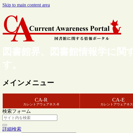
Skip to main content area
図書館界、図書館情報学に関
す。
メインメニュー
CA-R
CA-E
カレントアウェアネス-R
カレントアウェアネス
検索フォーム
詳細検索