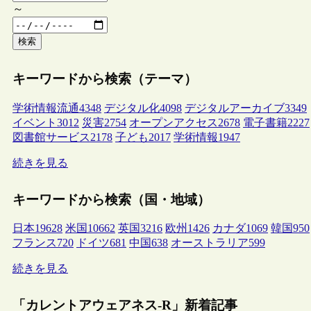
～
検索
キーワードから検索（テーマ）
学術情報流通
4348
デジタル化
4098
デジタルアーカイブ
3349
イベント
3012
災害
2754
オープンアクセス
2678
電子書籍
2227
図書館サービス
2178
子ども
2017
学術情報
1947
続きを見る
キーワードから検索（国・地域）
日本
19628
米国
10662
英国
3216
欧州
1426
カナダ
1069
韓国
950
フランス
720
ドイツ
681
中国
638
オーストラリア
599
続きを見る
「カレントアウェアネス-R」新着記事