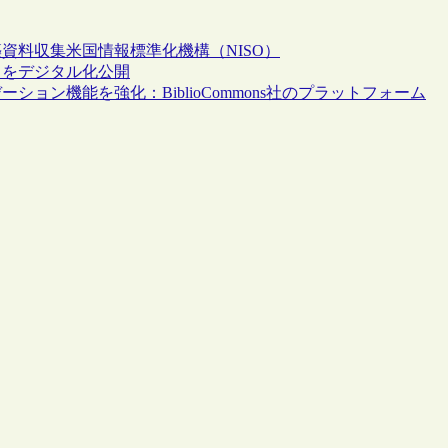
築
資料収集
米国情報標準化機構（NISO）
」をデジタル化公開
ン機能を強化：BiblioCommons社のプラットフォーム