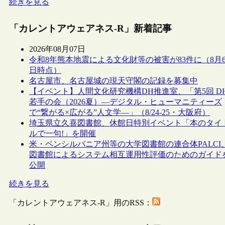
続きを見る
「カレントアウェアネス-R」新着記事
2026年08月07日
令和8年熊本地震による文化財等の被害が83件に（8月
日時点）
名古屋市、名古屋城の現天守閣の記録を募集中
【イベント】人間文化研究機構DH推進室、「第5回 D
若手の会（2026夏）―デジタル・ヒューマニティーズ
で“繋がる×広がる”人文学―」（8/24-25・大阪府）
埼玉県立久喜図書館、休館日特別イベント「本のタイ
ルで一句!」を開催
米・ペンシルバニア州等の大学図書館の連合体PALCI
図書館によるシステム相互運用性評価のためのガイド
公開
続きを見る
「カレントアウェアネス-R」用のRSS：