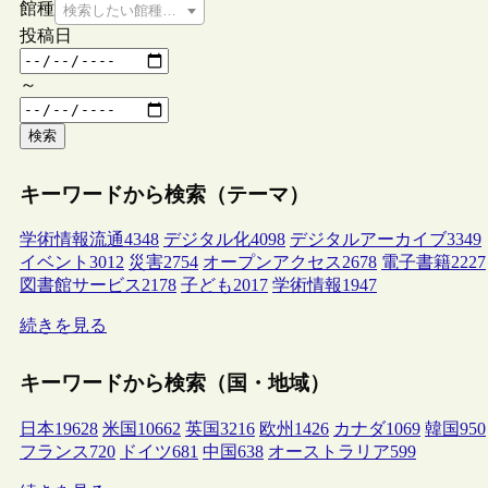
館種
検索したい館種を選択してください
投稿日
～
検索
キーワードから検索（テーマ）
学術情報流通
4348
デジタル化
4098
デジタルアーカイブ
3349
イベント
3012
災害
2754
オープンアクセス
2678
電子書籍
2227
図書館サービス
2178
子ども
2017
学術情報
1947
続きを見る
キーワードから検索（国・地域）
日本
19628
米国
10662
英国
3216
欧州
1426
カナダ
1069
韓国
950
フランス
720
ドイツ
681
中国
638
オーストラリア
599