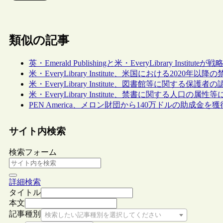
類似の記事
英・Emerald Publishingと米・EveryLibrary Inst
米・EveryLibrary Institute、米国における20
米・EveryLibrary Institute、図書館等に関す
米・EveryLibrary Institute、禁書に関する人口の
PEN America、メロン財団から140万ドルの助成
サイト内検索
検索フォーム
詳細検索
タイトル
本文
記事種別
検索したい記事種別を選択してください