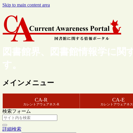
Skip to main content area
図書館界、図書館情報学に関
す。
メインメニュー
CA-R
CA-E
カレントアウェアネス-R
カレントアウェアネス
検索フォーム
詳細検索