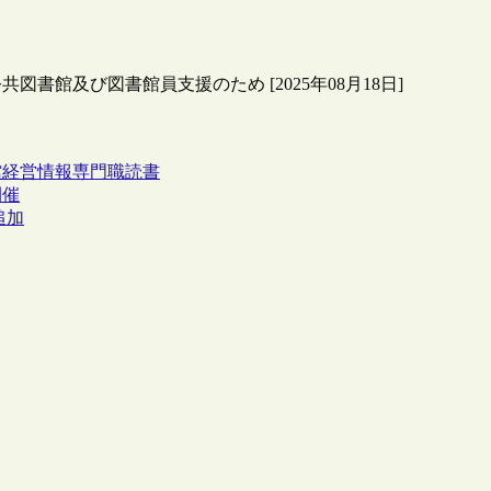
公共図書館及び図書館員支援のため [2025年08月18日]
館経営
情報専門職
読書
開催
追加