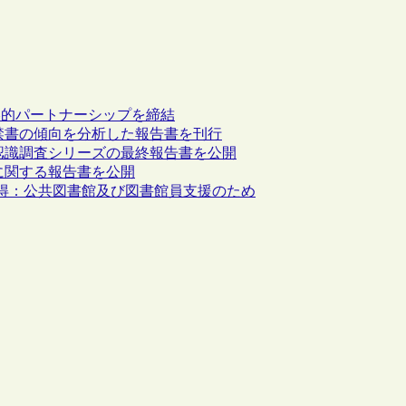
ituteが戦略的パートナーシップを締結
20年以降の禁書の傾向を分析した報告書を刊行
る保護者の認識調査シリーズの最終報告書を公開
属性等に関する報告書を公開
金を獲得：公共図書館及び図書館員支援のため