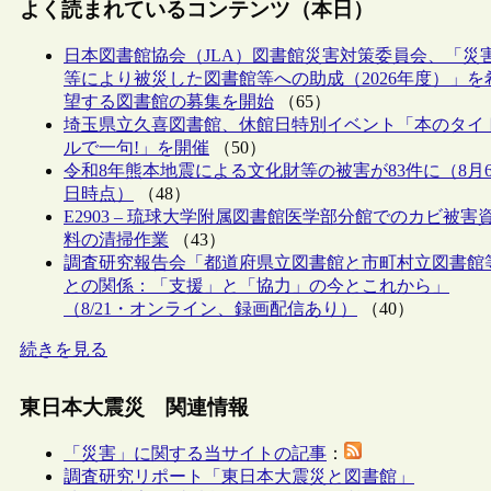
よく読まれているコンテンツ（本日）
日本図書館協会（JLA）図書館災害対策委員会、「災
等により被災した図書館等への助成（2026年度）」を
望する図書館の募集を開始
（65）
埼玉県立久喜図書館、休館日特別イベント「本のタイ
ルで一句!」を開催
（50）
令和8年熊本地震による文化財等の被害が83件に（8月
日時点）
（48）
E2903 – 琉球大学附属図書館医学部分館でのカビ被害
料の清掃作業
（43）
調査研究報告会「都道府県立図書館と市町村立図書館
との関係：「支援」と「協力」の今とこれから」
（8/21・オンライン、録画配信あり）
（40）
続きを見る
東日本大震災 関連情報
「災害」に関する当サイトの記事
：
調査研究リポート「東日本大震災と図書館」