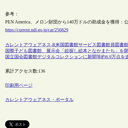
参考：
PEN America、メロン財団から140万ドルの助成金を獲得：
https://current.ndl.go.jp/car/256829
カレントアウェアネス-R
米国
図書館サービス
図書館員
図書
国際子ども図書館、展示会「絵探し絵本となかまたち」を
国立国会図書館デジタルコレクションに新聞等約6.9万点を
累計アクセス数:
136
印刷用ページ
カレントアウェアネス・ポータル